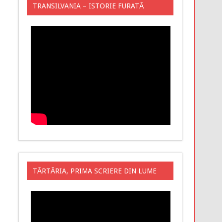
TRANSILVANIA – ISTORIE FURATĂ
TĂRTĂRIA, PRIMA SCRIERE DIN LUME