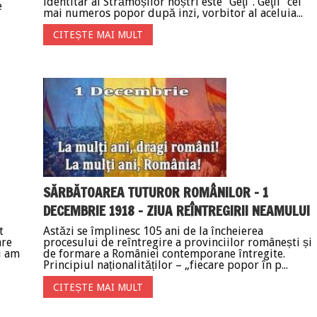
identitar al Strămoșilor noștri este “Geţi”. Geţii “cel
e
mai numeros popor după inzi, vorbitor al aceluia...
CITEȘTE MAI MULT
SĂRBĂTOAREA TUTUROR ROMÂNILOR – 1
DECEMBRIE 1918 – ZIUA REÎNTREGIRII NEAMULUI
t
Astăzi se împlinesc 105 ani de la încheierea
are
procesului de reîntregire a provinciilor românești și
u am
de formare a României contemporane întregite.
Principiul naționalităților – „fiecare popor în p...
CITEȘTE MAI MULT