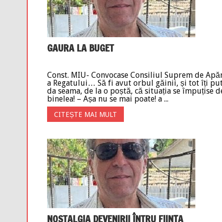
GAURA LA BUGET
Const. MIU- Convocase Consiliul Suprem de Apă
a Regatului… Să fi avut orbul găinii, și tot îți pu
da seama, de la o poștă, că situația se împuțise d
binelea! – Așa nu se mai poate! a ...
CITEȘTE MAI MULT
NOSTALGIA DEVENIRII ÎNTRU FIINȚA