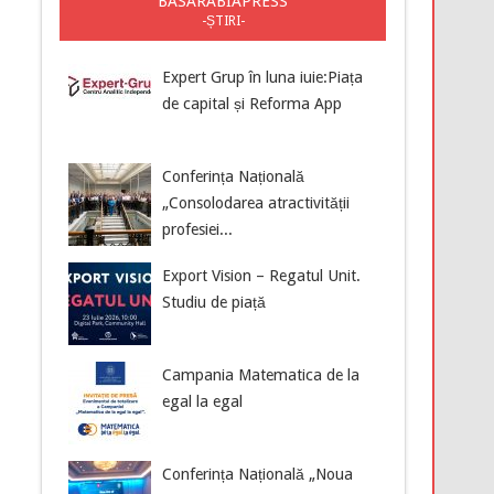
BASARABIAPRESS
-ȘTIRI-
Expert Grup în luna iuie:Piața
de capital și Reforma App
Conferința Națională
„Consolodarea atractivității
profesiei...
Export Vision – Regatul Unit.
Studiu de piață
Campania Matematica de la
egal la egal
Conferința Națională „Noua