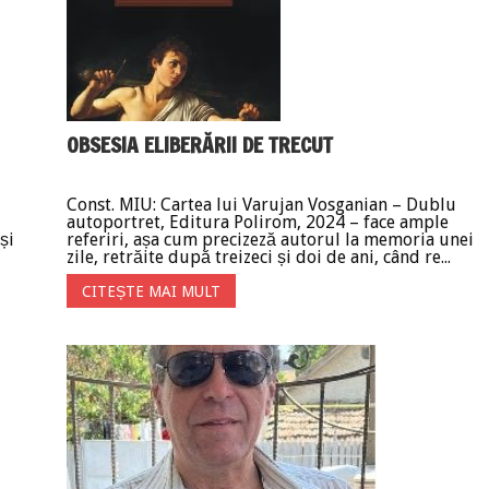
OBSESIA ELIBERĂRII DE TRECUT
Const. MIU: Cartea lui Varujan Vosganian – Dublu
autoportret, Editura Polirom, 2024 – face ample
și
referiri, așa cum precizeză autorul la memoria unei
zile, retrăite după treizeci și doi de ani, când re...
CITEȘTE MAI MULT