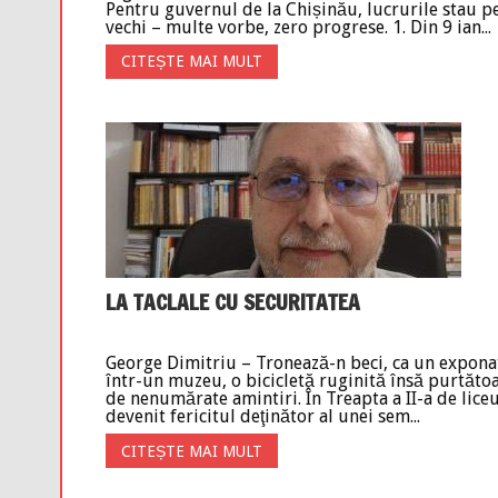
Pentru guvernul de la Chișinău, lucrurile stau p
vechi – multe vorbe, zero progrese. 1. Din 9 ian...
CITEȘTE MAI MULT
LA TACLALE CU SECURITATEA
George Dimitriu – Tronează-n beci, ca un expona
într-un muzeu, o bicicletă ruginită însă purtăto
de nenumărate amintiri. În Treapta a II-a de lice
devenit fericitul deţinător al unei sem...
CITEȘTE MAI MULT