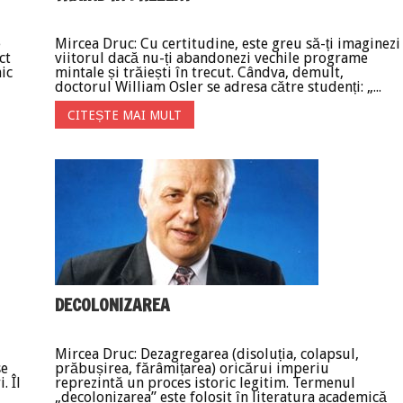
e
Mircea Druc: Cu certitudine, este greu să-ți imaginezi
ct
viitorul dacă nu-ți abandonezi vechile programe
ic
mintale și trăiești în trecut. Cândva, demult,
doctorul William Osler se adresa către studenți: „...
CITEȘTE MAI MULT
DECOLONIZAREA
Mircea Druc: Dezagregarea (disoluția, colapsul,
se
prăbușirea, fărâmițarea) oricărui imperiu
. Îl
reprezintă un proces istoric legitim. Termenul
„decolonizarea” este folosit în literatura academică