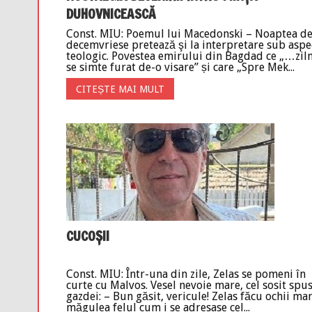
DUHOVNICEASCĂ
Const. MIU: Poemul lui Macedonski – Noaptea d
decemvriese pretează şi la interpretare sub aspe
teologic. Povestea emirului din Bagdad ce „…ziln
se simte furat de-o visare” și care „Spre Mek...
CITEȘTE MAI MULT
CUCOȘII
Const. MIU: Într-una din zile, Zelas se pomeni în
curte cu Malvos. Vesel nevoie mare, cel sosit spu
gazdei: – Bun găsit, vericule! Zelas făcu ochii mari
măgulea felul cum i se adresase cel...