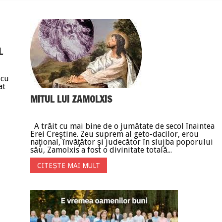
L
 cu
at
MITUL LUI ZAMOLXIS
A trăit cu mai bine de o jumătate de secol înaintea
Erei Creştine. Zeu suprem al geto-dacilor, erou
naţional, învăţător şi judecător în slujba poporului
său, Zamolxis a fost o divinitate totală...
CITEȘTE MAI MULT