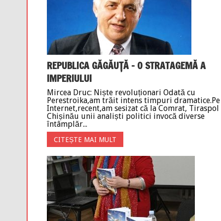
REPUBLICA GĂGĂUȚĂ – O STRATAGEMĂ A
IMPERIULUI
Mircea Druc: Niște revoluționari Odată cu
Perestroika,am trăit intens timpuri dramatice.Pe
Internet,recent,am sesizat că la Comrat, Tiraspol 
Chișinău unii analiști politici invocă diverse
întâmplăr...
CITEȘTE MAI MULT