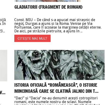
GLADIATORII (FRAGMENT DE ROMAN)
bilă
Const. MIU – De când s-a apucat mai strașnic de
. În
negoț, Durgas a ajuns și la Roma. Venise pe Via
Portuense, care îl scosese la marginea cetății eterne.
...
De aici, pe străzile pietruite, a ajuns în ...
CITEȘTE MAI MULT
ISTORIA OFICIALĂ “ROMÂNEASCĂ”, O ISTORIE
MINCINOASĂ CARE SE CLATINĂ JALNIC DIN T...
...
“Daci” și “Dacia” ne-au denumit acești cotropitori
romani, este numele nostru de sclavi. Numele
.