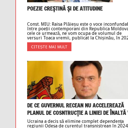
POEZIE CREȘTINĂ ȘI DE ATITUDINE
Const. MIU: Raisa Plăieșu este o voce inconfunda
între poeții contemporani din Republica Moldova
cele ce urmează, ne vom ocupa de volumul de
versuri Toaca vremii, publicat la Chișinău, în 2023
CITEȘTE MAI MULT
DE CE GUVERNUL RECEAN NU ACCELEREAZĂ
PLANUL DE COSNTRUCȚIE A LINIEI DE ÎNALTĂ V
Ucraina a decis să elimine complet dependența
regiunii Odesa de curentul transnistrean în 2024