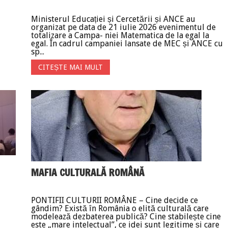
Ministerul Educației și Cercetării și ANCE au
organizat pe data de 21 iulie 2026 evenimentul de
totalizare a Campa- niei Matematica de la egal la
egal. În cadrul campaniei lansate de MEC și ANCE cu
sp...
CITEȘTE MAI MULT
MAFIA CULTURALĂ ROMÂNĂ
PONTIFII CULTURII ROMÂNE – Cine decide ce
gândim? Există în România o elită culturală care
modelează dezbaterea publică? Cine stabilește cine
este „mare intelectual”, ce idei sunt legitime și care