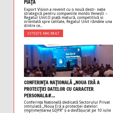
PIAȚĂ
Export Vision a revenit cu o nouă desti- nație
strategică pentru companiile moldo Venești –
Regatul Unit.O piață matură, competitivă și
orientată spre calitate, Regatul Unit rămâne una
dintre ce...
CITEȘTE MAI MULT
CONFERINȚA NAȚIONALĂ „NOUA ERĂ A
PROTECȚIEI DATELOR CU CARACTER
PERSONAL&#...
Conferința Națională dedicată Sectorului Privat
intitulată „Noua Eră a protecției datelor:
implimentarea GDPR” s-a desfășurat pe 10 iulie