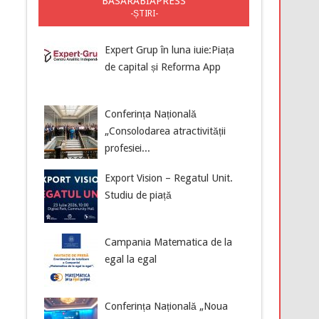
BASARABIAPRESS
-ȘTIRI-
Expert Grup în luna iuie:Piața
de capital și Reforma App
Conferința Națională
„Consolodarea atractivității
profesiei...
Export Vision – Regatul Unit.
Studiu de piață
Campania Matematica de la
egal la egal
Conferința Națională „Noua