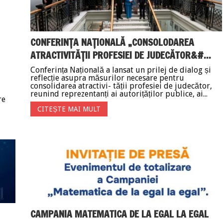
CONFERINȚA NAȚIONALĂ „CONSOLODAREA
ATRACTIVITĂȚII PROFESIEI DE JUDECĂTOR&#...
Conferința Națională a lansat un prilej de dialog și
reflecție asupra măsurilor necesare pentru
consolidarea atractivi- tății profesiei de judecător,
reunind reprezentanți ai autorițăților publice, ai...
re
CITEȘTE MAI MULT
CAMPANIA MATEMATICA DE LA EGAL LA EGAL