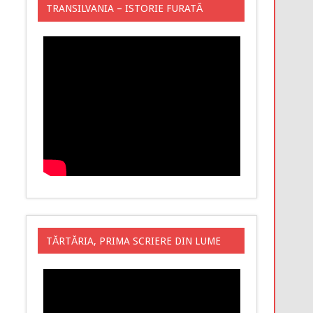
TRANSILVANIA – ISTORIE FURATĂ
TĂRTĂRIA, PRIMA SCRIERE DIN LUME