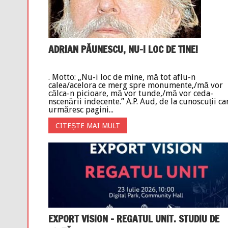
ADRIAN PĂUNESCU, NU-I LOC DE TINE!
. Motto: „Nu-i loc de mine, mă tot aflu-n
calea/acelora ce merg spre monumente,/mă vor
călca-n picioare, mă vor tunde,/mă vor ceda-
nscenării indecente.” A.P. Aud, de la cunoscuții ca
urmăresc pagini...
CITEȘTE MAI MULT
EXPORT VISION – REGATUL UNIT. STUDIU DE