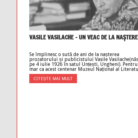
VASILE VASILACHE – UN VEAC DE LA NAȘTERE
Se împlinesc o sută de ani de la nașterea
prozatorului și publicistului Vasile Vasilache(nă
pe 4 iulie 1926 în satul Unțești, Ungheni). Pentru
mar ca acest centenar Muzeul Național al Literatur
CITEȘTE MAI MULT