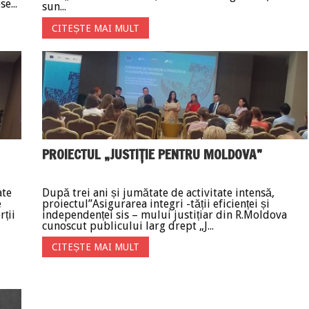
e...
sun...
CITEȘTE MAI MULT
PROIECTUL „JUSTIȚIE PENTRU MOLDOVA”
ate
După trei ani și jumătate de activitate intensă,
e
proiectul”Asigurarea integri -tății eficienței și
rții
independenței sis – mului justițiar din R.Moldova
cunoscut publicului larg drept „J...
CITEȘTE MAI MULT