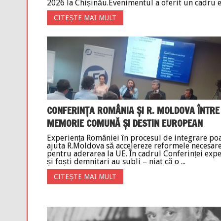
2026 la Chișinău.Evenimentul a oferit un cadru es
CITEȘTE MAI MULT
CONFERINȚA ROMÂNIA ȘI R. MOLDOVA ÎNTRE
MEMORIE COMUNĂ ȘI DESTIN EUROPEAN
Experiența României în procesul de integrare po
ajuta R.Moldova să accelereze reformele necesar
pentru aderarea la UE. În cadrul Conferinței expe
și foști demnitari au subli – niat că o ...
CITEȘTE MAI MULT