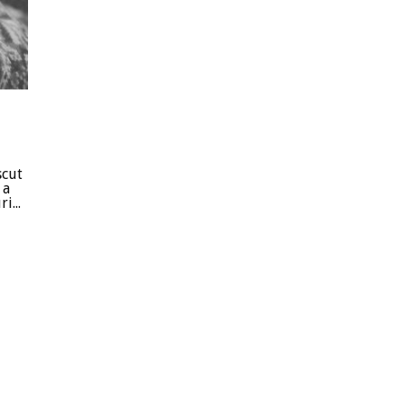
scut
 a
i...