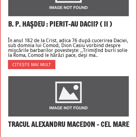
B. P. HAŞDEU : PIERIT-AU DACII? ( II )
În anul 182 de la Crist, adica 76 după cucerirea Daciei,
sub domnia lui Comod, Dion Casiu vorbind despre
mişcările barbarilor povesteşte: ,,Trimiţînd burii solie
la Roma, Comod le hărăzi pace, deşi ma...
CITEȘTE MAI MULT
TRACUL ALEXANDRU MACEDON – CEL MARE