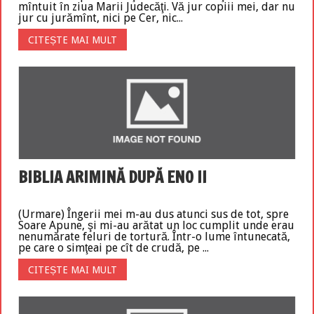
mîntuit în ziua Marii Judecăţi. Vă jur copiii mei, dar nu
jur cu jurămînt, nici pe Cer, nic...
CITEȘTE MAI MULT
BIBLIA ARIMINĂ DUPĂ ENO II
(Urmare) Îngerii mei m-au dus atunci sus de tot, spre
Soare Apune, şi mi-au arătat un loc cumplit unde erau
nenumărate feluri de tortură. Într-o lume întunecată,
pe care o simţeai pe cît de crudă, pe ...
CITEȘTE MAI MULT