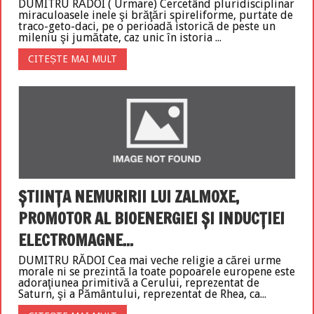
DUMITRU RĂDOI ( Urmare) Cercetând pluridisciplinar
miraculoasele inele şi brăţări spireliforme, purtate de
traco-geto-daci, pe o perioadă istorică de peste un
mileniu şi jumătate, caz unic în istoria ...
CITEȘTE MAI MULT
ŞTIINŢA NEMURIRII LUI ZALMOXE,
PROMOTOR AL BIOENERGIEI ŞI INDUCŢIEI
ELECTROMAGNE...
DUMITRU RĂDOI Cea mai veche religie a cărei urme
morale ni se prezintă la toate popoarele europene este
adoraţiunea primitivă a Cerului, reprezentat de
Saturn, şi a Pământului, reprezentat de Rhea, ca...