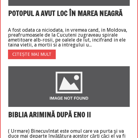
POTOPUL A AVUT LOC ÎN MAREA NEAGRĂ
A fost odata ca niciodata, in vremea cand, in Moldova,
preafrumoasele de la Cucuteni zugraveau spirale
ametitoare alb-rosii, pe oalele de lut, incifrand in ele
taina vietii, a mortii si a intregului u...
CITEȘTE MAI MULT
BIBLIA ARIMINĂ DUPĂ ENO II
( Urmare) Binecuvîntat este omul care va purta şi va
duce mai departe învăţătura acestor cărţi căci el va fi