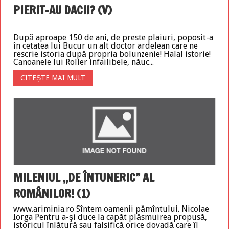
PIERIT-AU DACII? (V)
După aproape 150 de ani, de preste plaiuri, poposit-a
în cetatea lui Bucur un alt doctor ardelean care ne
rescrie istoria după propria bolunzenie! Halal istorie!
Canoanele lui Roller infailibele, năuc...
CITEȘTE MAI MULT
MILENIUL ,,DE ÎNTUNERIC” AL
ROMÂNILOR! (1)
www.ariminia.ro Sîntem oamenii pămîntului. Nicolae
Iorga Pentru a-şi duce la capăt plăsmuirea propusă,
istoricul înlătură sau falsifică orice dovadă care îl