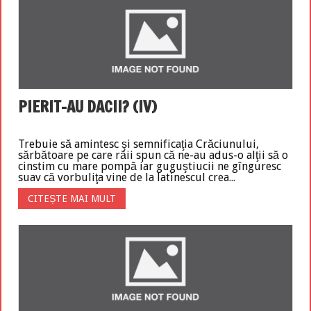
PIERIT-AU DACII? (IV)
Trebuie să amintesc şi semnificaţia Crăciunului,
sărbătoare pe care răii spun că ne-au adus-o alţii să o
cinstim cu mare pompă iar guguştiucii ne gînguresc
suav că vorbuliţa vine de la latinescul crea...
CITEȘTE MAI MULT