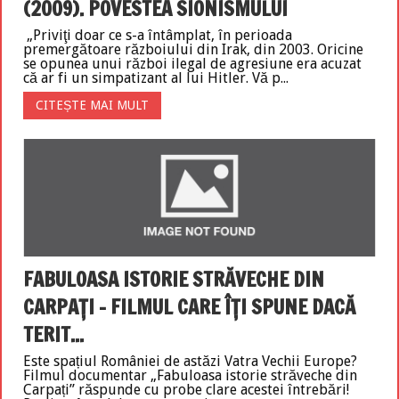
(2009). POVESTEA SIONISMULUI
„Priviţi doar ce s-a întâmplat, în perioada
premergătoare războiului din Irak, din 2003. Oricine
se opunea unui război ilegal de agresiune era acuzat
că ar fi un simpatizant al lui Hitler. Vă p...
CITEȘTE MAI MULT
FABULOASA ISTORIE STRĂVECHE DIN
CARPAŢI – FILMUL CARE ÎŢI SPUNE DACĂ
TERIT...
Este spațiul României de astăzi Vatra Vechii Europe?
Filmul documentar „Fabuloasa istorie străveche din
Carpați” răspunde cu probe clare acestei întrebări!