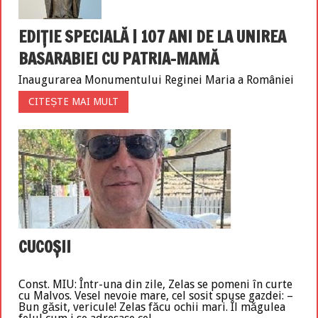
EDIȚIE SPECIALĂ | 107 ANI DE LA UNIREA
BASARABIEI CU PATRIA-MAMĂ
Inaugurarea Monumentului Reginei Maria a României
CITEȘTE MAI MULT
CUCOȘII
Const. MIU: Într-una din zile, Zelas se pomeni în curte
cu Malvos. Vesel nevoie mare, cel sosit spuse gazdei: –
Bun găsit, vericule! Zelas făcu ochii mari. Îl măgulea