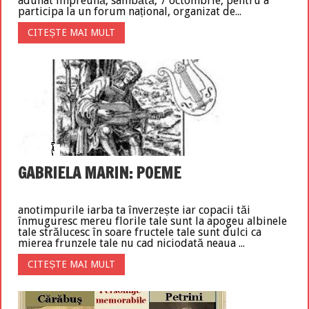
adunat împreună, sâmbătă, 7 octombrie, pentru a
participa la un forum național, organizat de...
CITEȘTE MAI MULT
GABRIELA MARIN: POEME
anotimpurile iarba ta înverzește iar copacii tăi
înmuguresc mereu florile tale sunt la apogeu albinele
tale strălucesc în soare fructele tale sunt dulci ca
mierea frunzele tale nu cad niciodată neaua ...
CITEȘTE MAI MULT