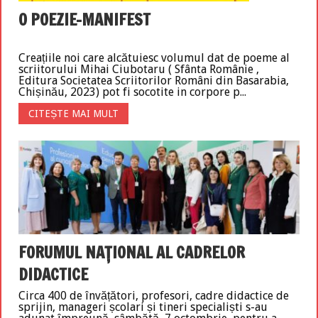
O POEZIE-MANIFEST
Creațiile noi care alcătuiesc volumul dat de poeme al
scriitorului Mihai Ciubotaru ( Sfânta Românie ,
Editura Societatea Scriitorilor Români din Basarabia,
Chișinău, 2023) pot fi socotite in corpore p...
CITEȘTE MAI MULT
FORUMUL NAȚIONAL AL CADRELOR
DIDACTICE
Circa 400 de învățători, profesori, cadre didactice de
sprijin, manageri școlari și tineri specialiști s-au