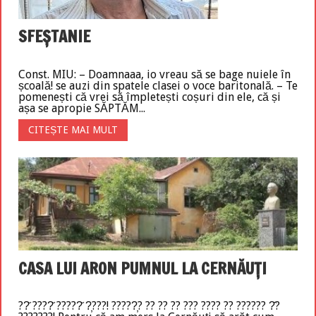
SFEȘTANIE
Const. MIU: – Doamnaaa, io vreau să se bage nuiele în
școală! se auzi din spatele clasei o voce baritonală. – Te
pomenești că vrei să împletești coșuri din ele, că și
așa se apropie SĂPTĂM...
CITEȘTE MAI MULT
CASA LUI ARON PUMNUL LA CERNĂUȚI
??̆ ????̆ ?????̆ ?̦???! ?????̦? ?? ?? ?? ??? ???? ?? ?????? ?̂?