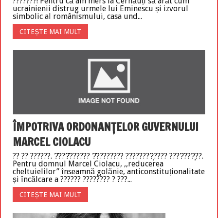
???????! Pentru că am mers la Cernăuți să arăt cum
ucrainienii distrug urmele lui Eminescu și izvorul
simbolic al românismului, casa und...
CITEȘTE MAI MULT
ÎMPOTRIVA ORDONANȚELOR GUVERNULUI
MARCEL CIOLACU
?? ?? ??????. ?̂???̂?????? ?̂???????? ????????̦???? ????̆???̦??.
Pentru domnul Marcel Ciolacu, ,,reducerea
cheltuielilor” înseamnă golănie, anticonstituționalitate
și încălcare a ?????? ???????? ? ???...
CITEȘTE MAI MULT