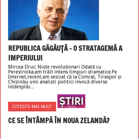
REPUBLICA GĂGĂUȚĂ – O STRATAGEMĂ A
IMPERIULUI
Mircea Druc: Niște revoluționari Odată cu
Perestroika,am trăit intens timpuri dramatice.Pe
Internet,recent,am sesizat că la Comrat, Tiraspol și
Chișinău unii analiști politici invocă diverse
întâmplăr...
CITEȘTE MAI MULT
CE SE ÎNTÂMPĂ ÎN NOUA ZELANDĂ?