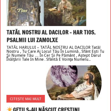
TATĂL NOSTRU AL DACILOR – HAR TIOS.
PSALMII LUI ZAMOLXE
TATĂL HARULUI – TATĂL NOSTRU AL DACILOR Tatăl
Nostru , Tu Care Ai Locul Tău În Lumină , Sfânt Eşti Tu
Şi Numele Tău … În Cer Şi Pe Pământ , Aştept Darul
Înălţării Tale In Mine . Sfântă E Voinţa Numelu...
CITEȘTE MAI MULT
GEŢII S-AU NĂSCUT CREȘTINI