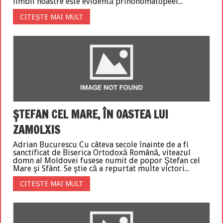
limbii noastre este evidentă prinonomatopeel...
CITEȘTE MAI MULT
ŞTEFAN CEL MARE, ÎN OASTEA LUI
ZAMOLXIS
Adrian Bucurescu Cu câteva secole înainte de a fi
sanctificat de Biserica Ortodoxă Română, viteazul
domn al Moldovei fusese numit de popor Ştefan cel
Mare şi Sfânt. Se ştie că a repurtat multe victori...
CITEȘTE MAI MULT