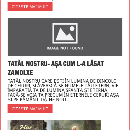
CITEȘTE MAI MULT
TATĂL NOSTRU- AȘA CUM L-A LĂSAT
ZAMOLXE
TATĂL NOSTRU CARE EȘTI ÎN LUMINA DE DINCOLO
DE CERURI, SLĂVEASCĂ-SE NUMELE TĂU ETERN, VIE
ÎMPĂRĂȚIA TA DE LUMINẶ SFÂNTĂ ȘI ETERNĂ,
FACĂ-SE VOIA TA PRECUM ÎN ETERNELE CERURI AȘA
ȘI PE PĂMÂNT. DẶ-NE NOU...
CITEȘTE MAI MULT