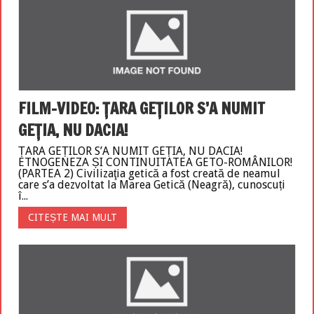
FILM-VIDEO: ȚARA GEȚILOR S’A NUMIT
GEȚIA, NU DACIA!
ȚARA GEȚILOR S’A NUMIT GEȚIA, NU DACIA!
ETNOGENEZA ȘI CONTINUITATEA GETO-ROMÂNILOR!
(PARTEA 2) Civilizaţia getică a fost creată de neamul
care s’a dezvoltat la Marea Getică (Neagră), cunoscuți
î...
CITEȘTE MAI MULT