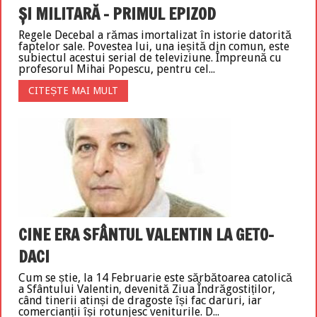
ȘI MILITARĂ – PRIMUL EPIZOD
Regele Decebal a rămas imortalizat în istorie datorită
faptelor sale. Povestea lui, una ieșită din comun, este
subiectul acestui serial de televiziune. Împreună cu
profesorul Mihai Popescu, pentru cel...
CITEȘTE MAI MULT
CINE ERA SFÂNTUL VALENTIN LA GETO-
DACI
Cum se știe, la 14 Februarie este sărbătoarea catolică
a Sfântului Valentin, devenită Ziua Îndrăgostiților,
când tinerii atinși de dragoste își fac daruri, iar
comercianții își rotunjesc veniturile. D...