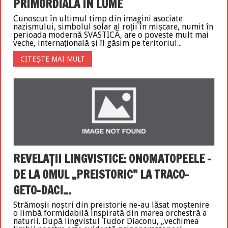
PRIMORDIALĂ ÎN LUME
Cunoscut în ultimul timp din imagini asociate
nazismului, simbolul solar al roții în mișcare, numit în
perioada modernă SVASTICĂ, are o poveste mult mai
veche, internațională și îl găsim pe teritoriul...
CITEȘTE MAI MULT
REVELAŢII LINGVISTICE: ONOMATOPEELE –
DE LA OMUL „PREISTORIC” LA TRACO-
GETO-DACI...
Strămoșii noștri din preistorie ne-au lăsat moștenire
o limbă formidabilă inspirată din marea orchestră a
naturii. După lingvistul Tudor Diaconu, „vechimea