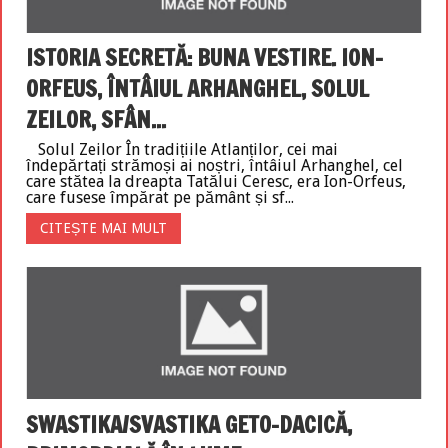
ISTORIA SECRETĂ: BUNA VESTIRE. ION-
ORFEUS, ÎNTÂIUL ARHANGHEL, SOLUL
ZEILOR, SFÂN...
Solul Zeilor În tradițiile Atlanților, cei mai
îndepărtați strămoși ai noștri, întâiul Arhanghel, cel
care stătea la dreapta Tatălui Ceresc, era Ion-Orfeus,
care fusese împărat pe pământ și sf...
CITEȘTE MAI MULT
SWASTIKA/SVASTIKA GETO-DACICĂ,