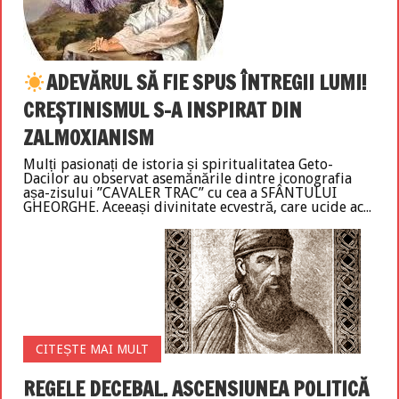
ADEVĂRUL SĂ FIE SPUS ÎNTREGII LUMI!
CREȘTINISMUL S-A INSPIRAT DIN
ZALMOXIANISM
Mulți pasionați de istoria și spiritualitatea Geto-
Dacilor au observat asemănările dintre iconografia
așa-zisului ”CAVALER TRAC” cu cea a SFÂNTULUI
GHEORGHE. Aceeași divinitate ecvestră, care ucide ac...
CITEȘTE MAI MULT
REGELE DECEBAL. ASCENSIUNEA POLITICĂ