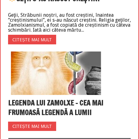
Geţii, Străbunii noștri, au fost creștini, înaintea
“creștinismului”, ei s-au născut creștini. Religia geţilor,
Zamolxianismul, a fost copiată de creștinism cu câteva
schimbări. Iată aici câteva mărtu...
CITEȘTE MAI MULT
LEGENDA LUI ZAMOLXE – CEA MAI
FRUMOASĂ LEGENDĂ A LUMII
CITEȘTE MAI MULT