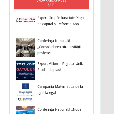
BASARABIAPRESS
-ȘTIRI-
Expert Grup în luna iuie:Piața
de capital și Reforma App
Conferința Națională
„Consolodarea atractivității
profesiei...
Export Vision – Regatul Unit.
Studiu de piață
Campania Matematica de la
egal la egal
Conferința Națională „Noua