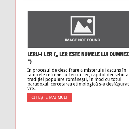
LERU-I LER („ LER ESTE NUMELE LUI DUMNE
“)
In procesul de descifrare a misterului ascuns în
tainicele refrene cu Leru-i Ler, capitol deosebit a
tradiţiei populare româneşti, în mod cu totul
paradoxal, cercetarea etimologică s-a desfăşurat
vre...
CITEȘTE MAI MULT