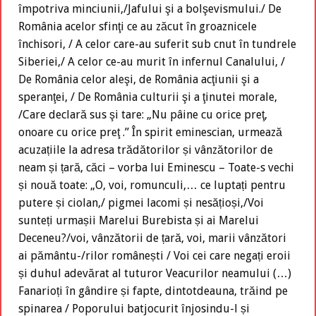
împotriva minciunii,/Jafului şi a bolşevismului./ De
România acelor sfinţi ce au zăcut în groaznicele
închisori, / A celor care-au suferit sub cnut în tundrele
Siberiei,/ A celor ce-au murit în infernul Canalului, /
De România celor aleşi, de România acţiunii şi a
speranţei, / De România culturii şi a ţinutei morale,
/Care declară sus şi tare: „Nu pâine cu orice preţ,
onoare cu orice preţ .” În spirit eminescian, urmează
acuzațiile la adresa trădătorilor și vânzătorilor de
neam și țară, căci – vorba lui Eminescu – Toate-s vechi
și nouă toate: „O, voi, romunculi,… ce luptați pentru
putere și ciolan,/ pigmei lacomi și nesățioși,/Voi
sunteți urmașii Marelui Burebista și ai Marelui
Deceneu?/voi, vânzătorii de țară, voi, marii vânzători
ai pământu-/rilor românești / Voi cei care negați eroii
și duhul adevărat al tuturor Veacurilor neamului (…)
Fanarioți în gândire și fapte, dintotdeauna, trăind pe
spinarea / Poporului batjocurit înjosindu-l și