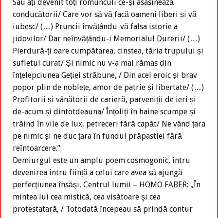
Sau ați devenit toți romunculi ce-și asasinează
conducătorii/ Care vor să vă facă oameni liberi și vă
iubesc/ (…) Pruncii învățându-vă falsa istorie a
jidovilor/ Dar neînvățându-i Memorialul Durerii/ (…)
Pierdură-ți oare cumpătarea, cinstea, tăria trupului și
sufletul curat/ Și nimic nu v-a mai rămas din
înțelepciunea Geției străbune, / Din acel eroic și brav
popor plin de noblețe, amor de patrie și libertate/ (…)
Profitorii și vânătorii de carieră, parveniții de ieri și
de-acum și dintotdeauna/ Înțoliți în haine scumpe și
trăind în vile de lux, petreceri fără capăt/ Ne vând țara
pe nimic și ne duc țara în fundul prăpastiei fără
reîntoarcere.”
Demiurgul este un amplu poem cosmogonic, întru
devenirea întru ființă a celui care avea să ajungă
perfecţiunea însăşi, Centrul lumii – HOMO FABER: „În
mintea lui cea mistică, cea visătoare şi cea
protestatară, / Totodată începeau să prindă contur