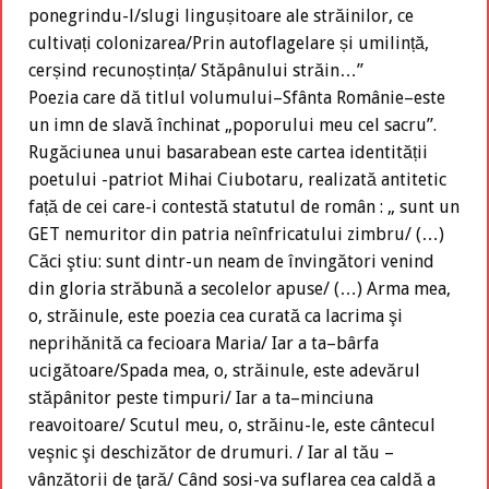
ponegrindu-l/slugi lingușitoare ale străinilor, ce
cultivați colonizarea/Prin autoflagelare și umilință,
cerșind recunoștința/ Stăpânului străin…”
Poezia care dă titlul volumului–Sfânta Românie–este
un imn de slavă închinat „poporului meu cel sacru”.
Rugăciunea unui basarabean este cartea identității
poetului -patriot Mihai Ciubotaru, realizată antitetic
față de cei care-i contestă statutul de român : „ sunt un
GET nemuritor din patria neînfricatului zimbru/ (…)
Căci ştiu: sunt dintr-un neam de învingători venind
din gloria străbună a secolelor apuse/ (…) Arma mea,
o, străinule, este poezia cea curată ca lacrima şi
neprihănită ca fecioara Maria/ Iar a ta–bârfa
ucigătoare/Spada mea, o, străinule, este adevărul
stăpânitor peste timpuri/ Iar a ta–minciuna
reavoitoare/ Scutul meu, o, străinu-le, este cântecul
veşnic şi deschizător de drumuri. / Iar al tău –
vânzătorii de ţară/ Când sosi-va suflarea cea caldă a