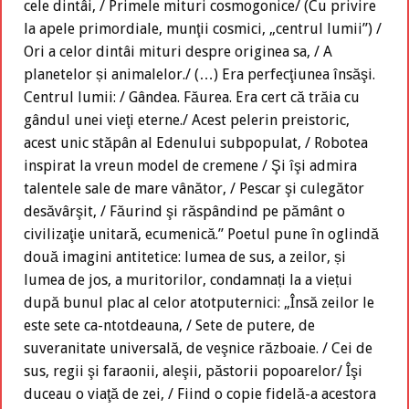
cele dintâi, / Primele mituri cosmogonice/ (Cu privire
la apele primordiale, munţii cosmici, „centrul lumii”) /
Ori a celor dintâi mituri despre originea sa, / A
planetelor și animalelor./ (…) Era perfecţiunea însăşi.
Centrul lumii: / Gândea. Făurea. Era cert că trăia cu
gândul unei vieţi eterne./ Acest pelerin preistoric,
acest unic stăpân al Edenului subpopulat, / Robotea
inspirat la vreun model de cremene / Şi îşi admira
talentele sale de mare vânător, / Pescar şi culegător
desăvârşit, / Făurind şi răspândind pe pământ o
civilizaţie unitară, ecumenică.” Poetul pune în oglindă
două imagini antitetice: lumea de sus, a zeilor, și
lumea de jos, a muritorilor, condamnați la a viețui
după bunul plac al celor atotputernici: „Însă zeilor le
este sete ca-ntotdeauna, / Sete de putere, de
suveranitate universală, de veşnice războaie. / Cei de
sus, regii şi faraonii, aleşii, păstorii popoarelor/ Îşi
duceau o viaţă de zei, / Fiind o copie fidelă-a acestora