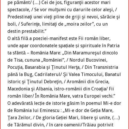
pe pământ/ (…) Cei de jos, figuranţii acestor mari
spectacole, / Se vor mulţumi cu darurile celor aleşi, /
Predestinaţi unei vieţi pline de griji şi nevoi, sărăcie şi
boli, / Suferinţe, limitaţi de „moira zeilor”, cu un
destin prestabilit.”
O altă filă a poeziei-manifest este Fii român liber,
unde apar coordonatele spațiale și spirituale în Patria
ta sfântă – România Mare: „Din Maramureşul dincolo
de Tisa, cununa „României”, / Nordul Bucovinei,
Pocuţia, Basarabia şi Ţinutul Herţa, / Din Transnistria
până la Bug, Cadrilaterul/ Şi Valea Timocului, Banatul
istoric şi Ţinutul Debreţin, / Aromânii din Grecia,
Macedonia şi Albania, istro-românii din Croaţia/ Fii
român liber/ În România Mare, vatra Europei vechi.”
O adevărată lecție de istorie găsim în poemul Mi-e dor
de România lui Eminescu : „Mi-e dor de Geția Mare,
Ţara Zeilor, / De gloria Geției Mari, libere şi unite, (…)
de Tărâmul divin, / în care oamenii/Trăiau potrivit