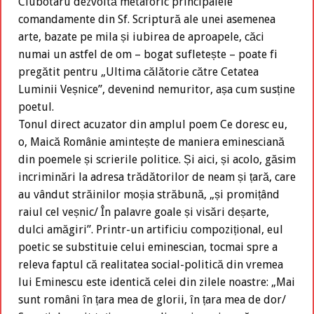
Ciubotaru dezvoltă metaforic principalele
comandamente din Sf. Scriptură ale unei asemenea
arte, bazate pe mila și iubirea de aproapele, căci
numai un astfel de om – bogat sufletește – poate fi
pregătit pentru „Ultima călătorie către Cetatea
Luminii Veșnice”, devenind nemuritor, așa cum susține
poetul.
Tonul direct acuzator din amplul poem Ce doresc eu,
o, Maică Românie amintește de maniera eminesciană
din poemele și scrierile politice. Și aici, și acolo, găsim
incriminări la adresa trădătorilor de neam și țară, care
au vândut străinilor moșia străbună, „și promițând
raiul cel veșnic/ În palavre goale și visări deșarte,
dulci amăgiri”. Printr-un artificiu compozițional, eul
poetic se substituie celui eminescian, tocmai spre a
releva faptul că realitatea social-politică din vremea
lui Eminescu este identică celei din zilele noastre: „Mai
sunt români în țara mea de glorii, în țara mea de dor/