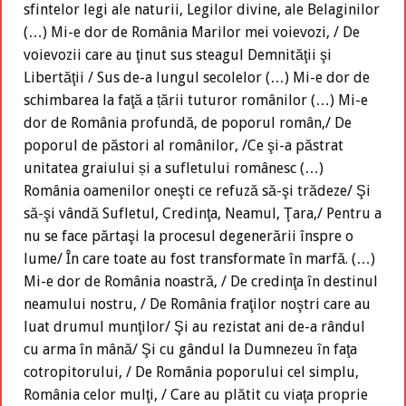
sfintelor legi ale naturii, Legilor divine, ale Belaginilor
(…) Mi-e dor de România Marilor mei voievozi, / De
voievozii care au ţinut sus steagul Demnităţii şi
Libertăţii / Sus de-a lungul secolelor (…) Mi-e dor de
schimbarea la faţă a țării tuturor românilor (…) Mi-e
dor de România profundă, de poporul român,/ De
poporul de păstori al românilor, /Ce şi-a păstrat
unitatea graiului și a sufletului românesc (…)
România oamenilor oneşti ce refuză să-şi trădeze/ Şi
să-şi vândă Sufletul, Credinţa, Neamul, Ţara,/ Pentru a
nu se face părtaşi la procesul degenerării înspre o
lume/ În care toate au fost transformate în marfă. (…)
Mi-e dor de România noastră, / De credinţa în destinul
neamului nostru, / De România fraţilor noştri care au
luat drumul munţilor/ Şi au rezistat ani de-a rândul
cu arma în mână/ Şi cu gândul la Dumnezeu în faţa
cotropitorului, / De România poporului cel simplu,
România celor mulţi, / Care au plătit cu viaţa proprie