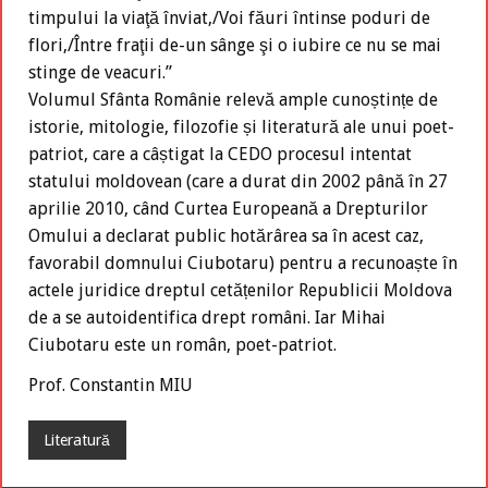
timpului la viaţă înviat,/Voi făuri întinse poduri de
flori,/Între fraţii de-un sânge şi o iubire ce nu se mai
stinge de veacuri.”
Volumul Sfânta Românie relevă ample cunoștințe de
istorie, mitologie, filozofie și literatură ale unui poet-
patriot, care a câștigat la CEDO procesul intentat
statului moldovean (care a durat din 2002 până în 27
aprilie 2010, când Curtea Europeană a Drepturilor
Omului a declarat public hotărârea sa în acest caz,
favorabil domnului Ciubotaru) pentru a recunoaște în
actele juridice dreptul cetățenilor Republicii Moldova
de a se autoidentifica drept români. Iar Mihai
Ciubotaru este un român, poet-patriot.
Prof. Constantin MIU
Literatură