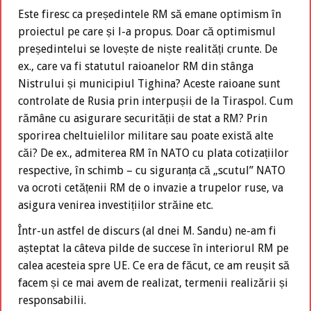
Este firesc ca președintele RM să emane optimism în
proiectul pe care și l-a propus. Doar că optimismul
președintelui se lovește de niște realități crunte. De
ex., care va fi statutul raioanelor RM din stânga
Nistrului și municipiul Tighina? Aceste raioane sunt
controlate de Rusia prin interpușii de la Tiraspol. Cum
rămâne cu asigurare securității de stat a RM? Prin
sporirea cheltuielilor militare sau poate există alte
căi? De ex., admiterea RM în NATO cu plata cotizațiilor
respective, în schimb – cu siguranța că „scutul” NATO
va ocroti cetățenii RM de o invazie a trupelor ruse, va
asigura venirea investițiilor străine etc.
Într-un astfel de discurs (al dnei M. Sandu) ne-am fi
așteptat la câteva pilde de succese în interiorul RM pe
calea acesteia spre UE. Ce era de făcut, ce am reușit să
facem și ce mai avem de realizat, termenii realizării și
responsabilii.