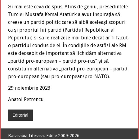
Și mai este ceva de spus. Atins de geniu, președintele
Turciei Mustafa Kemal Atatürk a avut inspirația să
creeze un partid politic care să aibă aceleași scopuri
ca și propriul lui partid (Partidul Republican al
Poporului) și să le realizeze mai bine decât ar fi făcut-
o partidul condus de el. În condițiile de astăzi ale RM
este deosebit de important să lichidăm alternativa
„partid pro-european – partid pro-rus” și să
constituim alternativa „partid pro-european – partid
pro-european (sau pro-european/pro-NATO).
29 noiembrie 2023
Anatol Petrencu
Editorial
Basarabia Literara. Editie 2009-2026