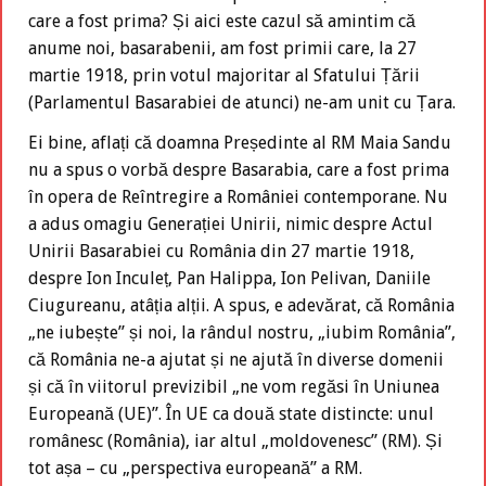
care a fost prima? Și aici este cazul să amintim că
anume noi, basarabenii, am fost primii care, la 27
martie 1918, prin votul majoritar al Sfatului Țării
(Parlamentul Basarabiei de atunci) ne-am unit cu Țara.
Ei bine, aflați că doamna Președinte al RM Maia Sandu
nu a spus o vorbă despre Basarabia, care a fost prima
în opera de Reîntregire a României contemporane. Nu
a adus omagiu Generației Unirii, nimic despre Actul
Unirii Basarabiei cu România din 27 martie 1918,
despre Ion Inculeț, Pan Halippa, Ion Pelivan, Daniile
Ciugureanu, atâția alții. A spus, e adevărat, că România
„ne iubește” și noi, la rândul nostru, „iubim România”,
că România ne-a ajutat și ne ajută în diverse domenii
și că în viitorul previzibil „ne vom regăsi în Uniunea
Europeană (UE)”. În UE ca două state distincte: unul
românesc (România), iar altul „moldovenesc” (RM). Și
tot așa – cu „perspectiva europeană” a RM.