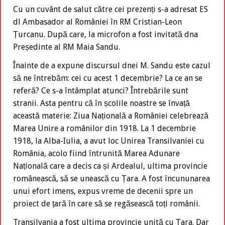
Cu un cuvânt de salut către cei prezenți s-a adresat ES
dl Ambasador al României în RM Cristian-Leon
Țurcanu. După care, la microfon a fost invitată dna
Președinte al RM Maia Sandu.
Înainte de a expune discursul dnei M. Sandu este cazul
să ne întrebăm: cei cu acest 1 decembrie? La ce an se
referă? Ce s-a întâmplat atunci? Întrebările sunt
stranii. Asta pentru că în școlile noastre se învață
această materie: Ziua Națională a României celebrează
Marea Unire a românilor din 1918. La 1 decembrie
1918, la Alba-Iulia, a avut loc Unirea Transilvaniei cu
România, acolo fiind întrunită Marea Adunare
Națională care a decis ca și Ardealul, ultima provincie
românească, să se unească cu Țara. A fost încununarea
unui efort imens, expus vreme de decenii spre un
proiect de țară în care să se regăsească toți românii.
Transilvania a fost ultima provincie unită cu Țara. Dar