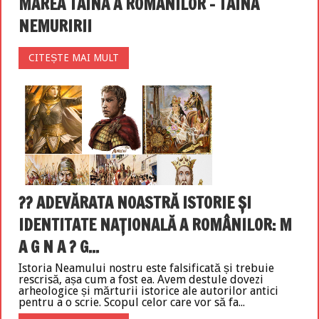
MAREA TAINĂ A ROMÂNILOR – TAINA
NEMURIRII
CITEȘTE MAI MULT
??️ ADEVĂRATA NOASTRĂ ISTORIE ŞI
IDENTITATE NAŢIONALĂ A ROMÂNILOR: M
A G N A ? G...
Istoria Neamului nostru este falsificată și trebuie
rescrisă, așa cum a fost ea. Avem destule dovezi
arheologice și mărturii istorice ale autorilor antici
pentru a o scrie. Scopul celor care vor să fa...