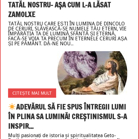
TATĂL NOSTRU- AȘA CUM L-A LĂSAT
ZAMOLXE
TATĂL NOSTRU CARE EȘTI ÎN LUMINA DE DINCOLO
DE CERURI, SLĂVEASCĂ-SE NUMELE TĂU ETERN, VIE
ÎMPĂRĂȚIA TA DE LUMINẶ SFÂNTĂ ȘI ETERNĂ,
FACĂ-SE VOIA TA PRECUM ÎN ETERNELE CERURI AȘA
ȘI PE PĂMÂNT. DẶ-NE NOU...
CITEȘTE MAI MULT
ADEVĂRUL SĂ FIE SPUS ÎNTREGII LUMI
ÎN PLINA SA LUMINĂ! CREȘTINISMUL S-A
INSPIR...
Mulți pasionați de istoria și spiritualitatea Geto-