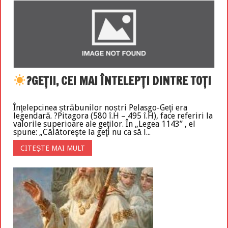
?GEŢII, CEI MAI ÎNTELEPŢI DINTRE TOŢI
Înţelepcinea ștrăbunilor noștri Pelasgo-Geţi era
legendară. ?Pitagora (580 î.H – 495 î.H), face referiri la
valorile superioare ale geţilor. În „Legea 1143” , el
spune: „Călătoreşte la geţi nu ca să l...
CITEȘTE MAI MULT