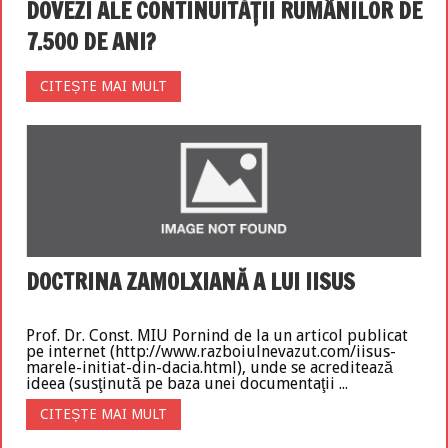
DOVEZI ALE CONTINUITĂȚII RUMÂNILOR DE
7.500 DE ANI?
CITEȘTE MAI MULT
DOCTRINA ZAMOLXIANĂ A LUI IISUS
Prof. Dr. Const. MIU Pornind de la un articol publicat
pe internet (http://www.razboiulnevazut.com/iisus-
marele-initiat-din-dacia.html), unde se acreditează
ideea (susţinută pe baza unei documentaţii ...
CITEȘTE MAI MULT