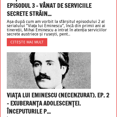
EPISODUL 3 – VÂNAT DE SERVICIILE
SECRETE STRĂIN...
Așa după cum am vorbit la sfârșitul episodului 2 al
serialului “Viața lui Eminescu”, încă din primii ani ai
tinereții, Mihai Eminescu a intrat în atenția serviciilor
secrete austriece și rusești, pent...
CITEȘTE MAI MULT
VIAȚA LUI EMINESCU (NECENZURAT). EP. 2
– EXUBERANȚA ADOLESCENȚEI.
ÎNCEPUTURILE P...