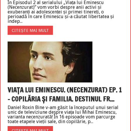
În Episodul 2 al serialului „Viața lui Eminescu
(Necenzurat)” vom vorbi despre anii activi și
exuberanți ai adolescenței și primei tinereți, o
perioadă în care Eminescu și-a căutat libertatea și
indep...
CITEȘTE MAI MULT
VIAȚA LUI EMINESCU. (NECENZURAT) EP. 1
– COPILĂRIA ȘI FAMILIA. DESTINUL FR...
Daniel Roxin Bine v-am găsit la începutul unui serial
unic de televiziune despre viața lui Mihai Eminescu,
varianta necenzurată! În 16 episoade vom parcurge
toate etapele vieții sale, din copilărie, p...
CITEȘTE MAI MULT