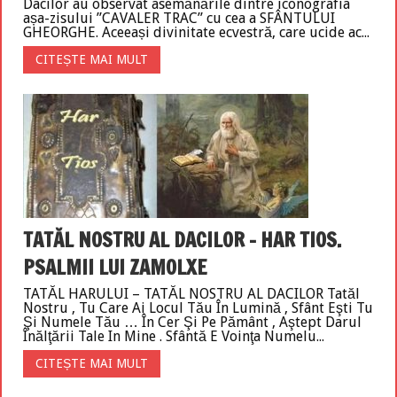
Dacilor au observat asemănările dintre iconografia
așa-zisului ”CAVALER TRAC” cu cea a SFÂNTULUI
GHEORGHE. Aceeași divinitate ecvestră, care ucide ac...
CITEȘTE MAI MULT
TATĂL NOSTRU AL DACILOR – HAR TIOS.
PSALMII LUI ZAMOLXE
TATĂL HARULUI – TATĂL NOSTRU AL DACILOR Tatăl
Nostru , Tu Care Ai Locul Tău În Lumină , Sfânt Eşti Tu
Şi Numele Tău … În Cer Şi Pe Pământ , Aştept Darul
Înălţării Tale In Mine . Sfântă E Voinţa Numelu...
CITEȘTE MAI MULT