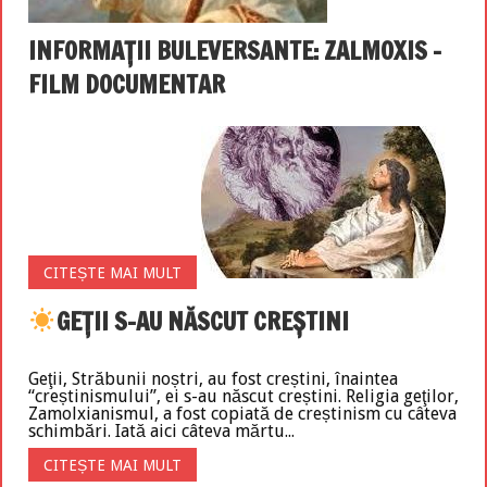
INFORMAȚII BULEVERSANTE: ZALMOXIS –
FILM DOCUMENTAR
CITEȘTE MAI MULT
GEŢII S-AU NĂSCUT CREȘTINI
Geţii, Străbunii noștri, au fost creștini, înaintea
“creștinismului”, ei s-au născut creștini. Religia geţilor,
Zamolxianismul, a fost copiată de creștinism cu câteva
schimbări. Iată aici câteva mărtu...
CITEȘTE MAI MULT