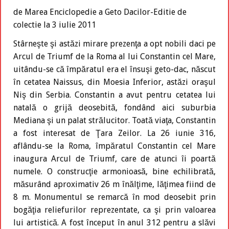
de Marea Enciclopedie a Geto Dacilor-Editie de
colectie la 3 iulie 2011
Stârneşte şi astăzi mirare prezenţa a opt nobili daci pe
Arcul de Triumf de la Roma al lui Constantin cel Mare,
uitându-se că împăratul era el însuşi geto-dac, născut
în cetatea Naissus, din Moesia Inferior, astăzi oraşul
Niş din Serbia. Constantin a avut pentru cetatea lui
natală o grijă deosebită, fondând aici suburbia
Mediana şi un palat strălucitor. Toată viaţa, Constantin
a fost interesat de Ţara Zeilor. La 26 iunie 316,
aflându-se la Roma, împăratul Constantin cel Mare
inaugura Arcul de Triumf, care de atunci îi poartă
numele. O construcţie armonioasă, bine echilibrată,
măsurând aproximativ 26 m înălţime, lăţimea fiind de
8 m. Monumentul se remarcă în mod deosebit prin
bogăţia reliefurilor reprezentate, ca şi prin valoarea
lui artistică. A fost început în anul 312 pentru a slăvi