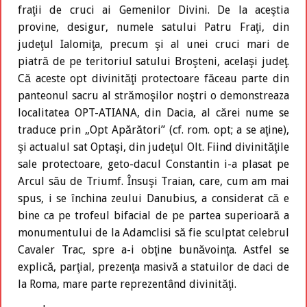
fraţii de cruci ai Gemenilor Divini. De la aceştia
provine, desigur, numele satului Patru Fraţi, din
judeţul Ialomiţa, precum şi al unei cruci mari de
piatră de pe teritoriul satului Broşteni, acelaşi judeţ.
Că aceste opt divinităţi protectoare făceau parte din
panteonul sacru al strămoşilor noştri o demonstreaza
localitatea OPT-ATIANA, din Dacia, al cărei nume se
traduce prin „Opt Apărători” (cf. rom. opt; a se aţine),
şi actualul sat Optaşi, din judeţul Olt. Fiind divinităţile
sale protectoare, geto-dacul Constantin i-a plasat pe
Arcul său de Triumf. Însuşi Traian, care, cum am mai
spus, i se închina zeului Danubius, a considerat că e
bine ca pe trofeul bifacial de pe partea superioară a
monumentului de la Adamclisi să fie sculptat celebrul
Cavaler Trac, spre a-i obţine bunăvoinţa. Astfel se
explică, parţial, prezenţa masivă a statuilor de daci de
la Roma, mare parte reprezentând divinităţi.