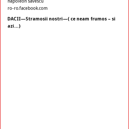
napoleon savescu
ro-ro.facebook.com
DACII—Stramosii nostri—( ce neam frumos – si
azi…)