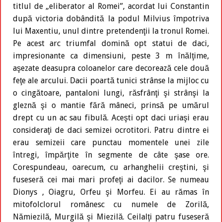
titlul de „eliberator al Romei”, acordat lui Constantin
după victoria dobândită la podul Milvius împotriva
lui Maxentiu, unul dintre pretendenţii la tronul Romei.
Pe acest arc triumfal domină opt statui de daci,
impresionante ca dimensiuni, peste 3 m înălţime,
aşezate deasupra coloanelor care decorează cele două
feţe ale arcului. Dacii poartă tunici strânse la mijloc cu
o cingătoare, pantaloni lungi, răsfrânţi şi strânşi la
gleznă şi o mantie fără mâneci, prinsă pe umărul
drept cu un ac sau fibulă. Aceşti opt daci uriaşi erau
consideraţi de daci semizei ocrotitori. Patru dintre ei
erau semizeii care punctau momentele unei zile
întregi, împărţite în segmente de câte şase ore.
Corespundeau, oarecum, cu arhanghelii creştini, şi
fuseseră cei mai mari profeţi ai dacilor. Se numeau
Dionys , Oiagru, Orfeu şi Morfeu. Ei au rămas în
mitofolclorul românesc cu numele de Zorilă,
Nămiezilă, Murgilă şi Miezilă. Ceilalţi patru fuseseră