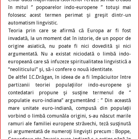
în mitul ‘’ popoarelor indo-europene ’’ totuşi mai
folosesc acest termen perimat şi greşit dintr-un
automatism lingvistic.
Teoria prin care se afirmă că Europa ar fi fost
invadată, la un moment dat în istorie, de un popor de
origine asiatică, nu poate fi nici dovedită şi nici
argumentată. Nu a existat niciodată o limbă indo-
europeană care să infuzeze spiritualitatea lingvistică a
“neoliticului’’ şi, să-i confere o nouă identitate.
De altfel I.C.Drăgan, în ideea de a fi împăciuitor între
partizanii teoriei populaţiilor indo-europene şi
contedatari propune şi susţine termenul de ’’
populatie euro-indiana’’ argumentând : ’’ Din această
mare unitate euro-indiană, compusă din populaţii
vorbind o limbă comunăla origini, s-au născut marile
ramuri ale familiei europene străvechi, teză susţinută
şi argumentată de numeroţi lingvişti precum : Boppe,