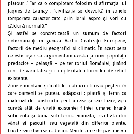
platouri.’’ Iar ca o completare folosim si afirmaţia lui
Jaques de Launay : ‘’civilizaţia se dezvoltă în zonele
temperate caracterizate prin ierni aspre şi veri cu
căldură normală.’’
Şi astfel se concretizează un sumum de factori
determinanţi în geneza Vechii Civilizaţii Europene,
factorii de mediu geografici şi climatic. În acest sens
ne este uşor să argumentăm existenţa unei populaţii
predacice – pelasgă – pe teritoriul României, ţinând
cont de varietatea şi complexitatea formelor de relief
existente.
Zonele montane şi înaltele platouri ofereau peşteri în
care oamenii se puteau adăposti ; piatră şi lemn ca
material de construcţii pentru case şi sanctuare; apă
curată atât de vitală existenţei fiinţei umane; hrană
suficientă şi bună sub formă animală, rezultată din
vânat şi pescuit, sau vegetală din diferite plante,
fructe sau diverse rădăcini. Marile zone de păşune au