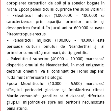
apropierea cursurilor de apă şi a zonelor bogate în
hrană. Epoca paleoliticului cuprinde trei subdiviziuni :
– Paleoliticul inferior (1.000.000 – 100.000) se
caracterizeaza prin apariţia primelor unelte şi
descoperirea focului. În jurul anilor 600.000 se naşte
Pitecantropus erectus.
– Paleoliticul mijlociu (100.000 – 40.000) este
perioada culturii omului de Neanderthal şi al
primelor comunităţi mai mari, de tip gentilic.
– Paleoliticul superior (40.000 – 10.000) marchează
dispariţia omului de Neanderthal, în mod enigmatic,
destinul omenirii va fi continuat de Homo sapiens,
rudă mult inferioară fiziologic.
Epoca Mezoliticului (10.000 – 5.500) marchează
sfârşitul perioadei glaciare şi îmblânzirea climei.
Marile comunităţi gentilice se divizeaeză, diferitele
grupări mişcându-se spre noi teritorii necunoscute
până atunci.