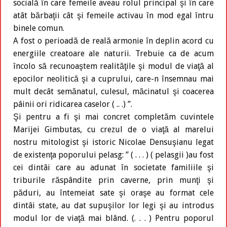
socială în care femeile aveau rolul principal şi în care
atât bărbaţii cât şi femeile activau în mod egal întru
binele comun.
A fost o perioadă de reală armonie în deplin acord cu
energiile creatoare ale naturii. Trebuie ca de acum
încolo să recunoaştem realităţile şi modul de viaţă al
epocilor neolitică şi a cuprului, care-n însemnau mai
mult decât semănatul, culesul, măcinatul şi coacerea
pâinii ori ridicarea caselor ( .. .) ’’.
Şi pentru a fi şi mai concret completăm cuvintele
Marijei Gimbutas, cu crezul de o viaţă al marelui
nostru mitologist şi istoric Nicolae Densuşianu legat
de existenţa poporului pelasg: ’’ ( . . . ) ( pelasgii )au fost
cei dintâi care au adunat în societate familiile şi
triburile răspândite prin caverne, prin munţi şi
păduri, au întemeiat sate şi oraşe au format cele
dintâi state, au dat supuşilor lor legi şi au introdus
modul lor de viaţă mai blând. (. . . ) Pentru poporul