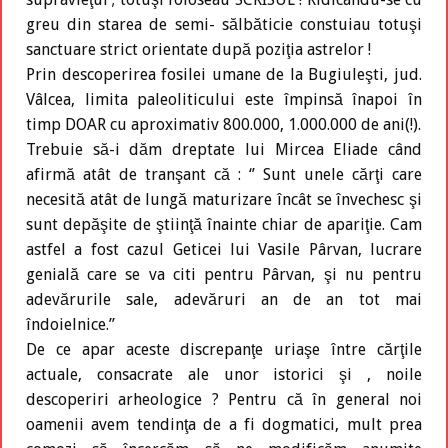
greu din starea de semi- sălbăticie constuiau totuşi
sanctuare strict orientate după poziţia astrelor !
Prin descoperirea fosilei umane de la Bugiuleşti, jud.
Vâlcea, limita paleoliticului este împinsă înapoi în
timp DOAR cu aproximativ 800.000, 1.000.000 de ani(!).
Trebuie să-i dăm dreptate lui Mircea Eliade când
afirmă atât de tranşant că : ‘’ Sunt unele cărţi care
necesită atât de lungă maturizare încât se învechesc şi
sunt depăşite de ştiinţă înainte chiar de apariţie. Cam
astfel a fost cazul Geticei lui Vasile Pârvan, lucrare
genială care se va citi pentru Pârvan, şi nu pentru
adevărurile sale, adevăruri an de an tot mai
îndoielnice.’’
De ce apar aceste discrepanţe uriaşe între cărţile
actuale, consacrate ale unor istorici şi , noile
descoperiri arheologice ? Pentru că în general noi
oamenii avem tendinţa de a fi dogmatici, mult prea