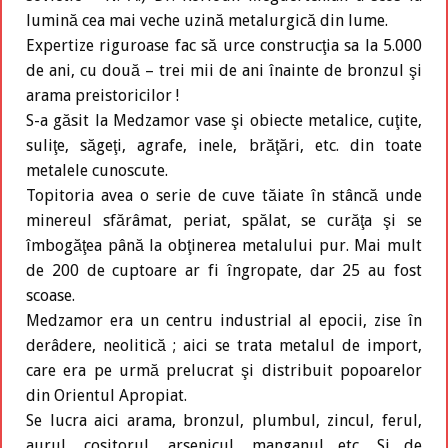
lumină cea mai veche uzină metalurgică din lume.
Expertize riguroase fac să urce construcţia sa la 5.000
de ani, cu două – trei mii de ani înainte de bronzul şi
arama preistoricilor !
S-a găsit la Medzamor vase şi obiecte metalice, cuţite,
suliţe, săgeţi, agrafe, inele, brăţări, etc. din toate
metalele cunoscute.
Topitoria avea o serie de cuve tăiate în stâncă unde
minereul sfărâmat, periat, spălat, se curăţa şi se
îmbogăţea până la obţinerea metalului pur. Mai mult
de 200 de cuptoare ar fi îngropate, dar 25 au fost
scoase.
Medzamor era un centru industrial al epocii, zise în
derâdere, neolitică ; aici se trata metalul de import,
care era pe urmă prelucrat şi distribuit popoarelor
din Orientul Apropiat.
Se lucra aici arama, bronzul, plumbul, zincul, ferul,
aurul, cositorul, arsenicul, manganul etc. Si de