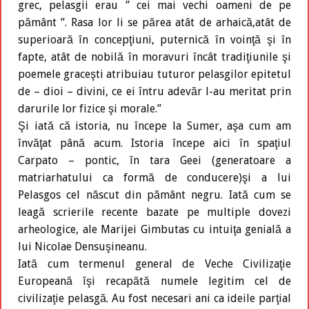
grec, pelasgii erau ’’ cei mai vechi oameni de pe
pământ ’’. Rasa lor li se părea atât de arhaică,atât de
superioară în concepţiuni, puternică în voinţă şi în
fapte, atât de nobilă în moravuri încât tradiţiunile şi
poemele graceşti atribuiau tuturor pelasgilor epitetul
de – dioi – divini, ce ei întru adevăr l-au meritat prin
darurile lor fizice şi morale.’’
Şi iată că istoria, nu începe la Sumer, aşa cum am
învăţat până acum. Istoria începe aici în spaţiul
Carpato – pontic, în tara Geei (generatoare a
matriarhatului ca formă de conducere)şi a lui
Pelasgos cel născut din pământ negru. Iată cum se
leagă scrierile recente bazate pe multiple dovezi
arheologice, ale Marijei Gimbutas cu intuiţa genială a
lui Nicolae Densuşineanu.
Iată cum termenul general de Veche Civilizaţie
Europeană îşi recapătă numele legitim cel de
civilizaţie pelasgă. Au fost necesari ani ca ideile parţial