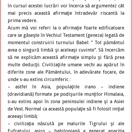
în cursul acestei lucrări voi încerca să argumentez cât
mai precis această afirmaţie întradevăr riscantă la
prima vedere.
Acum mă voi referi la o afirmaţie foarte edificatoare
care se găseşte în Vechiul Testament (geneza) legată de
momentul construirii turnului Babel: ‘’ Tot pământul
avea o singură limbă şi aceleaşi cuvinte’’. Să încercăm
să ne explicăm această afirmaţie simplu şi fără prea
multe deducţii. Civilizaţiile umane vechi au apărut în
diferite zone ale Pământului, în adevărate focare, de
unde s-au extins circumferic :
– astfel în Asia, populaţiile irano – indiene
(dravidiană) formate pe podişurile munţilor Himalaia,
s-au extins apoi în zona peninsulei indiene şi a Asiei
de Vest. Normal ca această populaţie să fi folosit iniţial
aceeaşi limbă;
– civilizaţia născută pe malurile Tigrului şi ale
Eufratului, asiro – babiloniană a generat apariţia