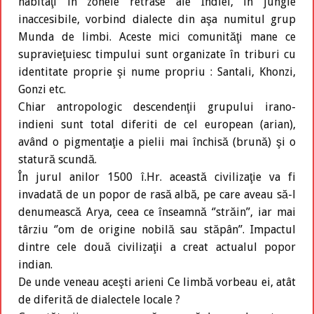
habitaţi în zonele retrase ale Indiei, în jungle
inaccesibile, vorbind dialecte din aşa numitul grup
Munda de limbi. Aceste mici comunităţi mane ce
supravieţuiesc timpului sunt organizate în triburi cu
identitate proprie şi nume propriu : Santali, Khonzi,
Gonzi etc.
Chiar antropologic descendenţii grupului irano-
indieni sunt total diferiti de cel european (arian),
având o pigmentaţie a pielii mai închisă (brună) şi o
statură scundă.
În jurul anilor 1500 î.Hr. această civilizaţie va fi
invadată de un popor de rasă albă, pe care aveau să-l
denumească Arya, ceea ce înseamnă ‘’străin’’, iar mai
târziu ‘’om de origine nobilă sau stăpân’’. Impactul
dintre cele două civilizaţii a creat actualul popor
indian.
De unde veneau aceşti arieni Ce limbă vorbeau ei, atât
de diferită de dialectele locale ?