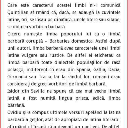
Care este caracterul acestei limbi ni-l comunică
Quintilian afirmând că, dacă, se adaugă la cuvintele
latine, ori, se lăsau pe dinafară, unele litere sau silabe,
se obţinea vorbirea barbară.
Cicero numeşte limba poporului lui ca o limbă
barbară coruptă – Barbaries domestica. Astfel după
unii autori, limba barbară avea caracterele unei limbi
latine vulgare sau rustice. De altfel ei etichetau ca
limbă barbară toate dialectele populaţiilor de rasă
pelasgă, indiferent că erau din Spania, Gallia, Dacia,
Germania sau Tracia. Iar la rândul lor, romanii erau
consideraţi de greci vorbitori de limbă barbară.
Isidor din Sevilla ne spune că cea mai veche limbă
latină a fost numită lingua prisca, adică, limba
bătrână.
Ovidiu şi-a compus ultimele versuri apelând la latina
barbară a geţilor, atât de apropiată de latina literară ;
afirmând el însuşi că a devenit un poet get. De altfel,