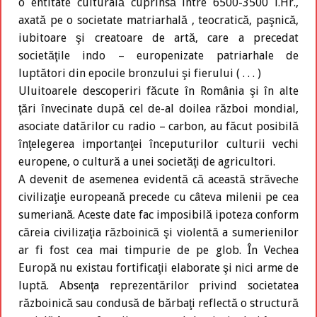
o entitate culturală cuprinsă între 6500-3500 î.Hr.,
axată pe o societate matriarhală , teocratică, paşnică,
iubitoare şi creatoare de artă, care a precedat
societăţile indo – europenizate patriarhale de
luptători din epocile bronzului şi fierului ( . . . )
Uluitoarele descoperiri făcute în România şi în alte
ţări învecinate după cel de-al doilea război mondial,
asociate datărilor cu radio – carbon, au făcut posibilă
înţelegerea importanţei începuturilor culturii vechi
europene, o cultură a unei societăţi de agricultori.
A devenit de asemenea evidentă că această străveche
civilizaţie europeană precede cu câteva milenii pe cea
sumeriană. Aceste date fac imposibilă ipoteza conform
căreia civilizaţia războinică şi violentă a sumerienilor
ar fi fost cea mai timpurie de pe glob. În Vechea
Europă nu existau fortificaţii elaborate şi nici arme de
luptă. Absenţa reprezentărilor privind societatea
războinică sau condusă de bărbaţi reflectă o structură