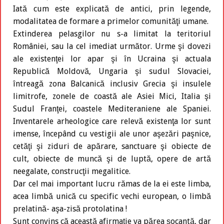
Iată cum este explicată de antici, prin legende,
modalitatea de formare a primelor comunităţi umane.
Extinderea pelasgilor nu s-a limitat la teritoriul
României, sau la cel imediat următor. Urme şi dovezi
ale existenţei lor apar şi în Ucraina şi actuala
Republică Moldovă, Ungaria şi sudul Slovaciei,
întreagă zona Balcanică inclusiv Grecia şi insulele
limitrofe, zonele de coastă ale Asiei Mici, Italia şi
Sudul Franţei, coastele Mediteraniene ale Spaniei.
Inventarele arheologice care relevă existenţa lor sunt
imense, începând cu vestigii ale unor aşezări paşnice,
cetăţi şi ziduri de apărare, sanctuare şi obiecte de
cult, obiecte de muncă şi de luptă, opere de artă
neegalate, construcţii megalitice.
Dar cel mai important lucru rămas de la ei este limba,
acea limbă unică cu specific vechi european, o limbă
prelatină- aşa-zisă protolatina !
Sunt convins că această afirmaţie va părea şocantă, dar