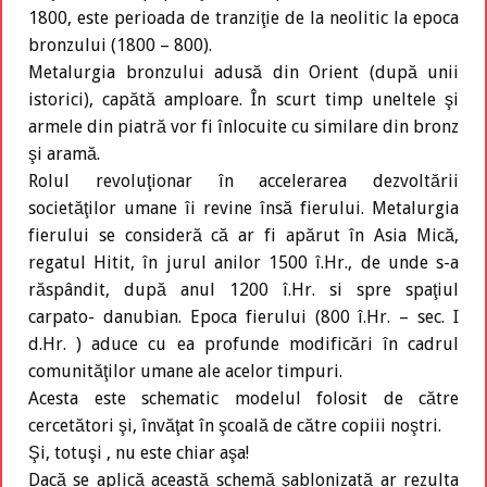
1800, este perioada de tranziţie de la neolitic la epoca
bronzului (1800 – 800).
Metalurgia bronzului adusă din Orient (după unii
istorici), capătă amploare. În scurt timp uneltele şi
armele din piatră vor fi înlocuite cu similare din bronz
şi aramă.
Rolul revoluţionar în accelerarea dezvoltării
societăţilor umane îi revine însă fierului. Metalurgia
fierului se consideră că ar fi apărut în Asia Mică,
regatul Hitit, în jurul anilor 1500 î.Hr., de unde s-a
răspândit, după anul 1200 î.Hr. si spre spaţiul
carpato- danubian. Epoca fierului (800 î.Hr. – sec. I
d.Hr. ) aduce cu ea profunde modificări în cadrul
comunităţilor umane ale acelor timpuri.
Acesta este schematic modelul folosit de către
cercetători şi, învăţat în şcoală de către copiii noştri.
Şi, totuşi , nu este chiar aşa!
Dacă se aplică această schemă şablonizată ar rezulta