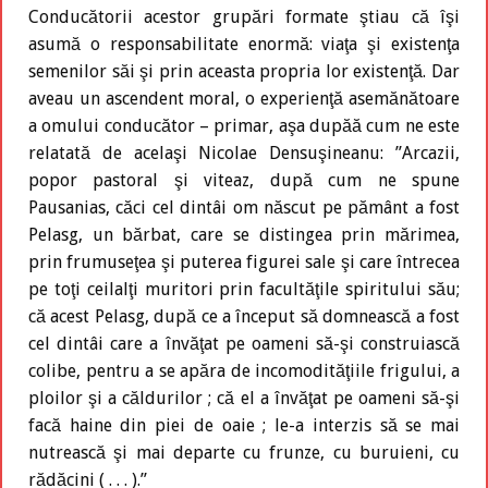
Conducătorii acestor grupări formate ştiau că îşi
asumă o responsabilitate enormă: viaţa şi existenţa
semenilor săi şi prin aceasta propria lor existenţă. Dar
aveau un ascendent moral, o experienţă asemănătoare
a omului conducător – primar, aşa dupăă cum ne este
relatată de acelaşi Nicolae Densuşineanu: ’’Arcazii,
popor pastoral şi viteaz, după cum ne spune
Pausanias, căci cel dintâi om născut pe pământ a fost
Pelasg, un bărbat, care se distingea prin mărimea,
prin frumuseţea şi puterea figurei sale şi care întrecea
pe toţi ceilalţi muritori prin facultăţile spiritului său;
că acest Pelasg, după ce a început să domnească a fost
cel dintâi care a învăţat pe oameni să-şi construiască
colibe, pentru a se apăra de incomodităţiile frigului, a
ploilor şi a căldurilor ; că el a învăţat pe oameni să-şi
facă haine din piei de oaie ; le-a interzis să se mai
nutrească şi mai departe cu frunze, cu buruieni, cu
rădăcini ( . . . ).’’