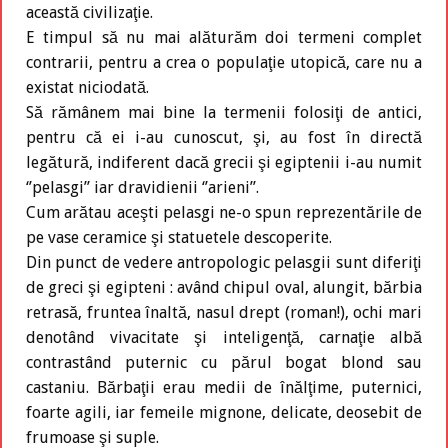
această civilizaţie.
E timpul să nu mai alăturăm doi termeni complet
contrarii, pentru a crea o populaţie utopică, care nu a
existat niciodată.
Să rămânem mai bine la termenii folosiţi de antici,
pentru că ei i-au cunoscut, şi, au fost în directă
legătură, indiferent dacă grecii şi egiptenii i-au numit
‘’pelasgi’’ iar dravidienii ‘’arieni’’.
Cum arătau aceşti pelasgi ne-o spun reprezentările de
pe vase ceramice şi statuetele descoperite.
Din punct de vedere antropologic pelasgii sunt diferiţi
de greci şi egipteni : având chipul oval, alungit, bărbia
retrasă, fruntea înaltă, nasul drept (roman!), ochi mari
denotând vivacitate şi inteligenţă, carnaţie albă
contrastând puternic cu părul bogat blond sau
castaniu. Bărbaţii erau medii de înălţime, puternici,
foarte agili, iar femeile mignone, delicate, deosebit de
frumoase şi suple.