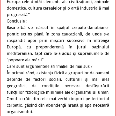
Europa cele dintâi elemente ale civilizaţiunii, animale
domestice, cultura cerealelor şi o artă industrială mai
progresată.’’
Concluzie :
Rasa albă s-a născut în spaţiul carpato-danubiano-
pontic extins până în zona caucaziană, de unde s-a
răspândit apoi prin mişcări succesive în întreaga
Europă, cu preponderenţă în jurul bazinului
mediteranian, fapt care le-a adus şi supranumele de
‘’popoare ale mării’’
Care sunt argumentele afirmaţiei de mai sus ?
În primul rând, existenţa fizică a grupurilor de oameni
depinde de factori sociali, culturali şi mai ales
geografici, de condiţiile necesare desfăşurării
funcţiilor fiziologice minimale ale organismului uman.
Omul a trăit din cele mai vechi timpuri pe teritoriul
carpatic, găsind din abundenţă hrană şi apa necesară
organismului.