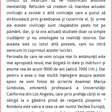
comozi să încercăm să ne modificăm anumite
mentalităţi. Refuzăm să credem că înaintea actualei
civilizaţii a existat o altă civilizaţie care a putut să
strălucească prin grandoarea şi cuceririle ei. Şi urme
ale ecestei civilizaţii sunt răspândite peste tot pe
pământ, dar, şi la ora actuală studiate doar ca simple
ciudăţenii şi nu omologate ca realităţi istorice. Dar
aceasta este cu totul altă poveste, care nu intră
oarecum în cuprinsul acestei lucrări.
Perioada de care ne vom ocupa mai în amănunţit este
mai apropiată nouă, mai bogată în date şi mărturii şi
anume cea de acum 9000 de ani (adică 7000 î.Hr.). Dar
pentru a avea o mai multă înţelegere asupra acestei
epoci ne vom folosi de scrierile doamnei Marija
Gimbutas, eminentă profesoară a Universităţii
California din Los Angeles, care prin prefaţa cărţii ei ne
obligă la o gândire plină de respectă pioşenie: ’’
România este vatra a ceea ce am numit Vechea Europă,