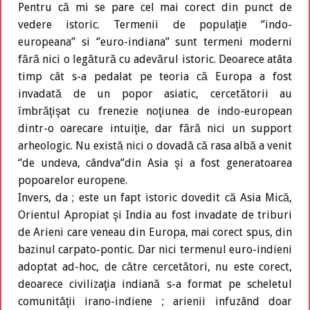
Pentru că mi se pare cel mai corect din punct de
vedere istoric. Termenii de populaţie ‘’indo-
europeana’’ si ‘’euro-indiana’’ sunt termeni moderni
fără nici o legătură cu adevărul istoric. Deoarece atâta
timp cât s-a pedalat pe teoria că Europa a fost
invadată de un popor asiatic, cercetătorii au
îmbrăţişat cu frenezie noţiunea de indo-european
dintr-o oarecare intuiţie, dar fără nici un support
arheologic. Nu există nici o dovadă că rasa albă a venit
‘’de undeva, cândva’’din Asia şi a fost generatoarea
popoarelor europene.
Invers, da ; este un fapt istoric dovedit că Asia Mică,
Orientul Apropiat şi India au fost invadate de triburi
de Arieni care veneau din Europa, mai corect spus, din
bazinul carpato-pontic. Dar nici termenul euro-indieni
adoptat ad-hoc, de către cercetători, nu este corect,
deoarece civilizaţia indiană s-a format pe scheletul
comunităţii irano-indiene ; arienii infuzând doar