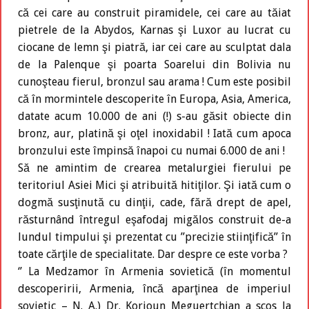
că cei care au construit piramidele, cei care au tăiat
pietrele de la Abydos, Karnas şi Luxor au lucrat cu
ciocane de lemn şi piatră, iar cei care au sculptat dala
de la Palenque şi poarta Soarelui din Bolivia nu
cunoşteau fierul, bronzul sau arama ! Cum este posibil
că în mormintele descoperite în Europa, Asia, America,
datate acum 10.000 de ani (!) s-au găsit obiecte din
bronz, aur, platină şi oţel inoxidabil ! Iată cum apoca
bronzului este împinsă înapoi cu numai 6.000 de ani !
Să ne amintim de crearea metalurgiei fierului pe
teritoriul Asiei Mici şi atribuită hitiţilor. Şi iată cum o
dogmă susţinută cu dinţii, cade, fără drept de apel,
răsturnând întregul eşafodaj migălos construit de-a
lundul timpului şi prezentat cu ’’precizie stiinţifică’’ în
toate cărţile de specialitate. Dar despre ce este vorba ?
‘’ La Medzamor în Armenia sovietică (în momentul
descoperirii, Armenia, încă aparţinea de imperiul
sovietic – N. A.) Dr. Korioun Meguertchian a scos la