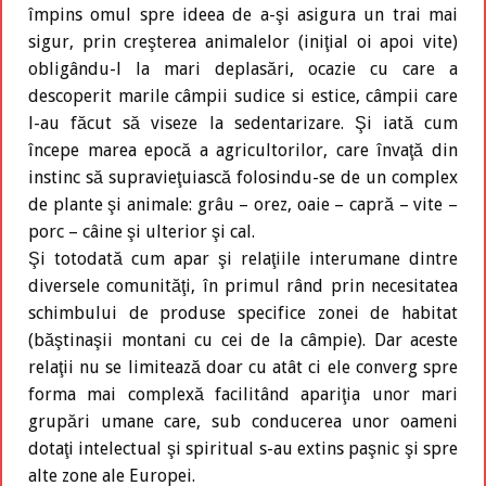
împins omul spre ideea de a-şi asigura un trai mai
sigur, prin creşterea animalelor (iniţial oi apoi vite)
obligându-l la mari deplasări, ocazie cu care a
descoperit marile câmpii sudice si estice, câmpii care
l-au făcut să viseze la sedentarizare. Şi iată cum
începe marea epocă a agricultorilor, care învaţă din
instinc să supravieţuiască folosindu-se de un complex
de plante şi animale: grâu – orez, oaie – capră – vite –
porc – câine şi ulterior şi cal.
Şi totodată cum apar şi relaţiile interumane dintre
diversele comunităţi, în primul rând prin necesitatea
schimbului de produse specifice zonei de habitat
(băştinaşii montani cu cei de la câmpie). Dar aceste
relaţii nu se limitează doar cu atât ci ele converg spre
forma mai complexă facilitând apariţia unor mari
grupări umane care, sub conducerea unor oameni
dotaţi intelectual şi spiritual s-au extins paşnic şi spre
alte zone ale Europei.