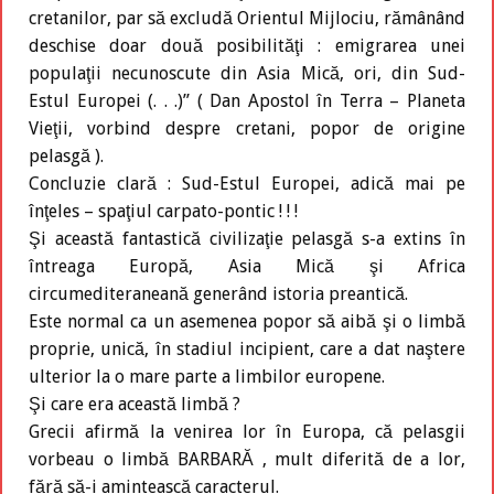
cretanilor, par să excludă Orientul Mijlociu, rămânând
deschise doar două posibilităţi : emigrarea unei
populaţii necunoscute din Asia Mică, ori, din Sud-
Estul Europei (. . .)’’ ( Dan Apostol în Terra – Planeta
Vieţii, vorbind despre cretani, popor de origine
pelasgă ).
Concluzie clară : Sud-Estul Europei, adică mai pe
înţeles – spaţiul carpato-pontic ! ! !
Şi această fantastică civilizaţie pelasgă s-a extins în
întreaga Europă, Asia Mică şi Africa
circumediteraneană generând istoria preantică.
Este normal ca un asemenea popor să aibă şi o limbă
proprie, unică, în stadiul incipient, care a dat naştere
ulterior la o mare parte a limbilor europene.
Şi care era această limbă ?
Grecii afirmă la venirea lor în Europa, că pelasgii
vorbeau o limbă BARBARĂ , mult diferită de a lor,
fără să-i amintească caracterul.