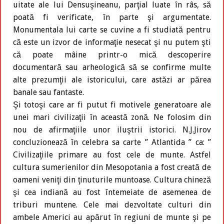
uitate ale lui Densuşineanu, parţial luate în râs, să
poată fi verificate, în parte şi argumentate.
Monumentala lui carte se cuvine a fi studiată pentru
că este un izvor de informaţie nesecat şi nu putem şti
că poate mâine printr-o mică descoperire
documentară sau arheologică să se confirme multe
alte prezumţii ale istoricului, care astăzi ar părea
banale sau fantaste.
Şi totoşi care ar fi putut fi motivele generatoare ale
unei mari civilizaţii în această zonă. Ne folosim din
nou de afirmaţiile unor iluştrii istorici. N.J.Jirov
concluzionează în celebra sa carte ’’ Atlantida ’’ ca: ’’
Civilizaţiile primare au fost cele de munte. Astfel
cultura sumerienilor din Mesopotania a fost creată de
oameni veniţi din ţinuturile muntoase. Cultura chineză
şi cea indiană au fost întemeiate de asemenea de
triburi muntene. Cele mai dezvoltate culturi din
ambele Americi au apărut în regiuni de munte şi pe