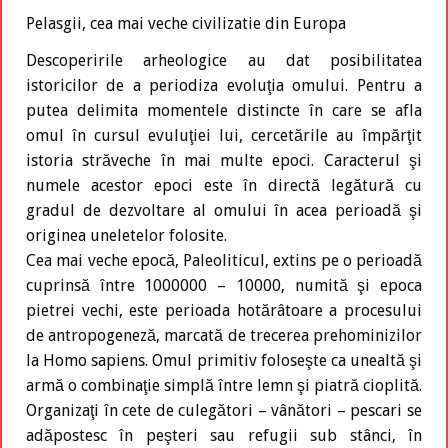
Pelasgii, cea mai veche civilizatie din Europa
Descoperirile arheologice au dat posibilitatea
istoricilor de a periodiza evoluţia omului. Pentru a
putea delimita momentele distincte în care se afla
omul în cursul evuluţiei lui, cercetările au împărţit
istoria străveche în mai multe epoci. Caracterul şi
numele acestor epoci este în directă legătură cu
gradul de dezvoltare al omului în acea perioadă şi
originea uneletelor folosite.
Cea mai veche epocă, Paleoliticul, extins pe o perioadă
cuprinsă între 1000000 – 10000, numită şi epoca
pietrei vechi, este perioada hotărâtoare a procesului
de antropogeneză, marcată de trecerea prehominizilor
la Homo sapiens. Omul primitiv foloseşte ca unealtă şi
armă o combinaţie simplă între lemn şi piatră cioplită.
Organizaţi în cete de culegători – vânători – pescari se
adăpostesc în peşteri sau refugii sub stânci, în