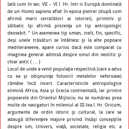
Iată cum în sec. VII – VI î. Hr. într-o Europă dominată
de un Homo sapiens aflat în epoca pietrei (după cum
afirmă marii cercetători ai istoriei), primitiv şi
sălbatic îşi afirmă prezenţa un tip antropologic
deosebit. ‘’ Un asemenea tip uman, zvelt, fin, specific,
deşi unele trăsături se întâlnesc şi la alte popoare
mediteraneene, apare curios dacă este comparat cu
imaginea general admisă despre omul din neolitic şi
chiar antic ( . . . )
Locul de unde a venit populaţia respectivă (care a adus
cu ea şi obişnuinţa folosirii metalelor neferoase)
rămâne încă incert. Caracteristicile antropologice
elimină Africa, Asia şi Grecia continentală, iar printre
popoarele din Orientul Mijlociu nu se numărau prea
multe de navigatori în mileniul al III-lea î. Hr. Oricum,
argumente de ordin istoric şi cultural, la care se
adaugă diferenţele majore privind însăşi concepţiile
despre om, Univers, viaţă, societate, religie etc. a