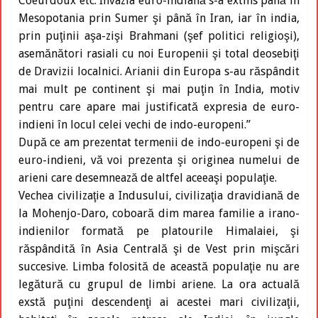
Coeurdoux etc. Invazia euro-indiană s-a extins până în
Mesopotania prin Sumer şi până în Iran, iar în india,
prin puţinii aşa-zişi Brahmani (şef politici religioşi),
asemănători rasiali cu noi Europenii şi total deosebiţi
de Dravizii localnici. Arianii din Europa s-au răspândit
mai mult pe continent şi mai puţin în India, motiv
pentru care apare mai justificată expresia de euro-
indieni în locul celei vechi de indo-europeni.’’
După ce am prezentat termenii de indo-europeni şi de
euro-indieni, vă voi prezenta şi originea numelui de
arieni care desemnează de altfel aceeaşi populaţie.
Vechea civilizaţie a Indusului, civilizaţia dravidiană de
la Mohenjo-Daro, coboară dim marea familie a irano-
indienilor formată pe platourile Himalaiei, şi
răspândită în Asia Centrală şi de Vest prin mişcări
succesive. Limba folosită de această populaţie nu are
legătură cu grupul de limbi ariene. La ora actuală
exstă puţini descendenţi ai acestei mari civilizaţii,