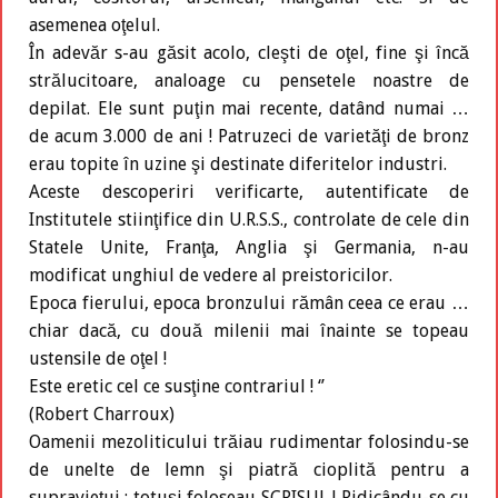
asemenea oţelul.
În adevăr s-au găsit acolo, cleşti de oţel, fine şi încă
strălucitoare, analoage cu pensetele noastre de
depilat. Ele sunt puţin mai recente, datând numai …
de acum 3.000 de ani ! Patruzeci de varietăţi de bronz
erau topite în uzine şi destinate diferitelor industri.
Aceste descoperiri verificarte, autentificate de
Institutele stiinţifice din U.R.S.S., controlate de cele din
Statele Unite, Franţa, Anglia şi Germania, n-au
modificat unghiul de vedere al preistoricilor.
Epoca fierului, epoca bronzului rămân ceea ce erau …
chiar dacă, cu două milenii mai înainte se topeau
ustensile de oţel !
Este eretic cel ce susţine contrariul ! ‘’
(Robert Charroux)
Oamenii mezoliticului trăiau rudimentar folosindu-se
de unelte de lemn şi piatră cioplită pentru a
supravieţui ; totuşi foloseau SCRISUL ! Ridicându-se cu