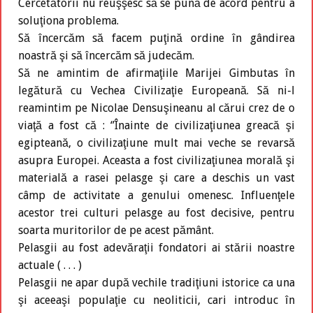
Cercetătorii nu reuşşesc să se pună de acord pentru a
soluţiona problema.
Să încercăm să facem puţină ordine în gândirea
noastră şi să încercăm să judecăm.
Să ne amintim de afirmaţiile Marijei Gimbutas în
legătură cu Vechea Civilizaţie Europeană. Să ni-l
reamintim pe Nicolae Densuşineanu al cărui crez de o
viaţă a fost că : ‘’Înainte de civilizaţiunea greacă şi
egipteană, o civilizaţiune mult mai veche se revarsă
asupra Europei. Aceasta a fost civilizaţiunea morală şi
materială a rasei pelasge şi care a deschis un vast
câmp de activitate a genului omenesc. Influenţele
acestor trei culturi pelasge au fost decisive, pentru
soarta muritorilor de pe acest pământ.
Pelasgii au fost adevăraţii fondatori ai stării noastre
actuale ( . . . )
Pelasgii ne apar după vechile tradiţiuni istorice ca una
şi aceeaşi populaţie cu neoliticii, cari introduc în