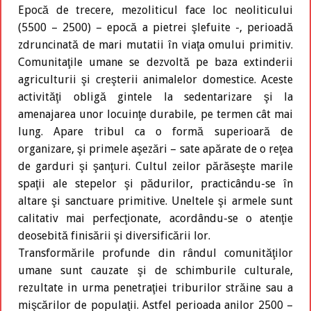
Epocă de trecere, mezoliticul face loc neoliticului
(5500 – 2500) – epocă a pietrei şlefuite -, perioadă
zdruncinată de mari mutatii în viaţa omului primitiv.
Comunitaţile umane se dezvoltă pe baza extinderii
agriculturii şi creşterii animalelor domestice. Aceste
activităţi obligă gintele la sedentarizare şi la
amenajarea unor locuinţe durabile, pe termen cât mai
lung. Apare tribul ca o formă superioară de
organizare, şi primele aşezări – sate apărate de o reţea
de garduri şi şanţuri. Cultul zeilor părăseşte marile
spaţii ale stepelor şi pădurilor, practicându-se în
altare şi sanctuare primitive. Uneltele şi armele sunt
calitativ mai perfecţionate, acordându-se o atenţie
deosebită finisării şi diversificării lor.
Transformările profunde din rândul comunităţilor
umane sunt cauzate şi de schimburile culturale,
rezultate in urma penetraţiei triburilor străine sau a
mişcărilor de populaţii. Astfel perioada anilor 2500 –