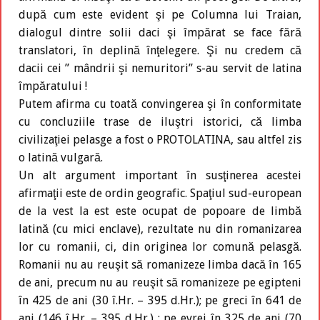
după cum este evident şi pe Columna lui Traian,
dialogul dintre solii daci şi împărat se face fără
translatori, în deplină înţelegere. Şi nu credem că
dacii cei ’’ mândrii şi nemuritori’’ s-au servit de latina
împăratului !
Putem afirma cu toată convingerea şi în conformitate
cu concluziile trase de iluştri istorici, că limba
civilizaţiei pelasge a fost o PROTOLATINA, sau altfel zis
o latină vulgară.
Un alt argument important în susţinerea acestei
afirmaţii este de ordin geografic. Spaţiul sud-european
de la vest la est este ocupat de popoare de limbă
latină (cu mici enclave), rezultate nu din romanizarea
lor cu romanii, ci, din originea lor comună pelasgă.
Romanii nu au reuşit să romanizeze limba dacă în 165
de ani, precum nu au reuşit să romanizeze pe egipteni
în 425 de ani (30 î.Hr. – 395 d.Hr.); pe greci în 641 de
ani (146 î.Hr. – 395 d.Hr.) ; pe evrei în 325 de ani (70