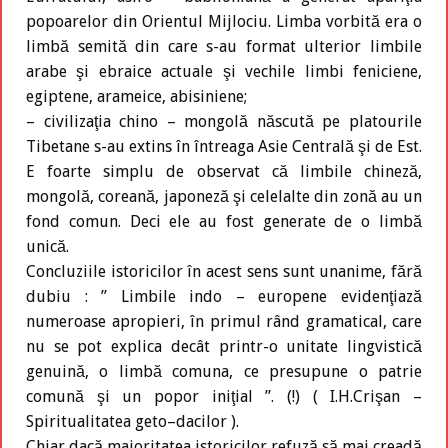
popoarelor din Orientul Mijlociu. Limba vorbită era o
limbă semită din care s-au format ulterior limbile
arabe şi ebraice actuale şi vechile limbi feniciene,
egiptene, arameice, abisiniene;
– civilizaţia chino – mongolă născută pe platourile
Tibetane s-au extins în întreaga Asie Centrală şi de Est.
E foarte simplu de observat că limbile chineză,
mongolă, coreană, japoneză şi celelalte din zonă au un
fond comun. Deci ele au fost generate de o limbă
unică.
Concluziile istoricilor în acest sens sunt unanime, fără
dubiu : ’’ Limbile indo – europene evidenţiază
numeroase apropieri, în primul rând gramatical, care
nu se pot explica decât printr-o unitate lingvistică
genuină, o limbă comuna, ce presupune o patrie
comună şi un popor iniţial ’’. (!) ( I.H.Crişan –
Spiritualitatea geto–dacilor ).
Chiar dacă majoritatea istoricilor refuză să mai creadă