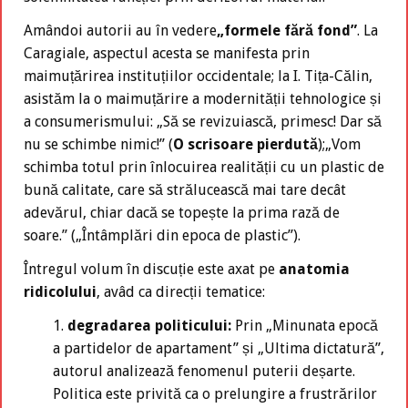
Amândoi autorii au în vedere
„formele fără fond”
. La
Caragiale, aspectul acesta se manifesta prin
maimuțărirea instituțiilor occidentale; la I. Tița-Călin,
asistăm la o maimuțărire a modernității tehnologice și
a consumerismului: „Să se revizuiască, primesc! Dar să
nu se schimbe nimic!” (
O scrisoare pierdută
);„Vom
schimba totul prin înlocuirea realității cu un plastic de
bună calitate, care să strălucească mai tare decât
adevărul, chiar dacă se topește la prima rază de
soare.” („Întâmplări din epoca de plastic”).
Întregul volum în discuție este axat pe
anatomia
ridicolului
, avâd ca direcții tematice:
degradarea politicului:
Prin „Minunata epocă
a partidelor de apartament” și „Ultima dictatură”,
autorul analizează fenomenul puterii deșarte.
Politica este privită ca o prelungire a frustrărilor