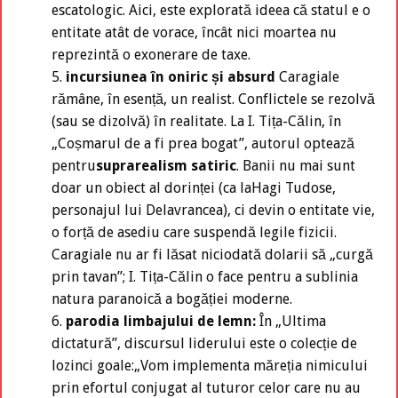
escatologic. Aici, este explorată ideea că statul e o
entitate atât de vorace, încât nici moartea nu
reprezintă o exonerare de taxe.
incursiunea în oniric și absurd
Caragiale
rămâne, în esență, un realist. Conflictele se rezolvă
(sau se dizolvă) în realitate. La I. Tița-Călin, în
„Coșmarul de a fi prea bogat”, autorul optează
pentru
suprarealism satiric
. Banii nu mai sunt
doar un obiect al dorinței (ca laHagi Tudose,
personajul lui Delavrancea), ci devin o entitate vie,
o forță de asediu care suspendă legile fizicii.
Caragiale nu ar fi lăsat niciodată dolarii să „curgă
prin tavan”; I. Tița-Călin o face pentru a sublinia
natura paranoică a bogăției moderne.
parodia limbajului de lemn:
În „Ultima
dictatură”, discursul liderului este o colecție de
lozinci goale:„Vom implementa măreția nimicului
prin efortul conjugat al tuturor celor care nu au