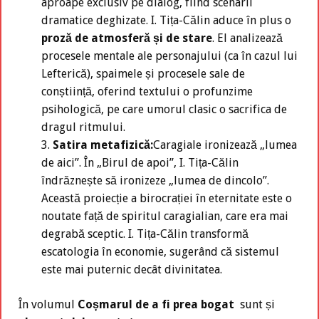
aproape exclusiv pe dialog, fiind scenarii
dramatice deghizate. I. Tița-Călin aduce în plus o
proză de atmosferă și de stare
. El analizează
procesele mentale ale personajului (ca în cazul lui
Lefterică), spaimele și procesele sale de
conștiință, oferind textului o profunzime
psihologică, pe care umorul clasic o sacrifica de
dragul ritmului.
Satira metafizică:
Caragiale ironizează „lumea
de aici”. În „Birul de apoi”, I. Tița-Călin
îndrăznește să ironizeze „lumea de dincolo”.
Această proiecție a birocrației în eternitate este o
noutate față de spiritul caragialian, care era mai
degrabă sceptic. I. Tița-Călin transformă
escatologia în economie, sugerând că sistemul
este mai puternic decât divinitatea.
În volumul
Coșmarul de a fi prea bogat
sunt și