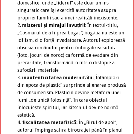
domestice, unde „liderul” este doar un ins
singuratic care își exercită autoritatea asupra
propriei familii sau a unei realități inexistente.
misterul și mirajul învuțirii
: În textul-titlu,
„Coșmarul de a fi prea bogat
”
, bogăția nu este un
idilism, ci o forță invadatoare. Autorul explorează
obsesia românului pentru îmbogățirea subită
(loto, jocuri de noroc) ca formă de evadare din
precaritate, transformând-o într-o distopie a
sufocării materiale.
inautenticitatea modernității:
„Întâmplări
din epoca de plastic” surprinde alienarea produsă
de consumerism. Plasticul devine metafora unei
lumi „de unică folosință”, în care obiectul
înlocuiește spiritul, iar kitsch-ul devine normă
estetică.
fiscalitatea metafizică:
În „Birul de apoi”,
autorul împinge satira birocrației până în planul