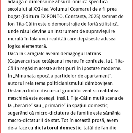
adaugă o dimensiune absurd-onirică specifică
secolului al XXI-lea. Volumul Coșmarul de a fi prea
bogat (Editura EX PONTO, Constanța, 2025) semnat de
Ion Tița-Călin este o demonstrație de forță stilistică,
unde râsul devine un instrument de supraviețuire
morală în fața unei realități care depășește adesea
logica elementară.
Dacă la Caragiale aveam demagogul latrans
(Cațavencu) sau cetățeanul mereu în confuzie, la I. Tița-
Călin regăsim aceste arhetipuri în ipostaze moderne.
În „Minunata epocă a partidelor de apartament”,
autorul reia tema politicianismului dâmbovițean.
Distanța dintre discursul grandilocvent și realitatea
meschină este aceeași, însă I. Tița-Călin mută scena de
la „berărie” sau „primărie” în spațiul domestic,
sugerând că micro-dictatura de familie este sămânța
macro-dictaturii de stat. Tot în această proză, avem
de-a face cu
dictatorul domestic
: tatăl de familie