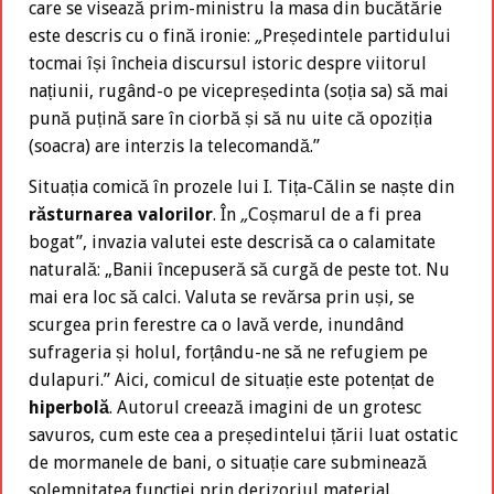
care se visează prim-ministru la masa din bucătărie
este descris cu o fină ironie:
„
Președintele partidului
tocmai își încheia discursul istoric despre viitorul
națiunii, rugând-o pe vicepreședinta (soția sa) să mai
pună puțină sare în ciorbă și să nu uite că opoziția
(soacra) are interzis la telecomandă.”
Situația comică în prozele lui I. Tița-Călin se naște din
răsturnarea valorilor
. În
„
Coșmarul de a fi prea
bogat”, invazia valutei este descrisă ca o calamitate
naturală: „Banii începuseră să curgă de peste tot. Nu
mai era loc să calci. Valuta se revărsa prin uși, se
scurgea prin ferestre ca o lavă verde, inundând
sufrageria și holul, forțându-ne să ne refugiem pe
dulapuri.” Aici, comicul de situație este potențat de
hiperbolă
. Autorul creează imagini de un grotesc
savuros, cum este cea a președintelui țării luat ostatic
de mormanele de bani, o situație care subminează
solemnitatea funcției prin derizoriul material.