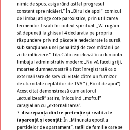
nimic de spus, asigurând astfel progresul
constant spre nicăieri.” În „Birul de apoi”, comicul
de limbaj atinge cote paroxistice, prin utilizarea
termenilor fiscali în context spiritual: „Vă rugăm
să depuneți la ghișeul 4 declarația pe propria
răspundere privind păcatele nedeclarate la sursă,
sub sancțiunea unei penalități de zece mătănii pe
zi de întârziere.” Tița-Călin excelează în a demonta
limbajul administrativ modern: „Nu vă faceți griji,
moartea dumneavoastră a fost înregistrată ca o
externalizare de servicii vitale către un furnizor
de eternitate neplătitor de TVA.” („Birul de apoi”)
Acest citat demonstrează cum autorul
„actualizează” satira, înlocuind „moftul”
caragialian cu „externalizarea”.
discrepanța dintre pretenție și realitate
(aparență și esență):
În „Minunata epocă a
partidelor de apartament”, tatăl de familie care se