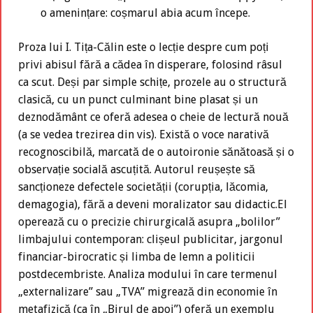
o amenințare: coșmarul abia acum începe.
Proza lui I. Tița-Călin este o lecție despre cum poți
privi abisul fără a cădea în disperare, folosind râsul
ca scut. Deși par simple schițe, prozele au o structură
clasică, cu un punct culminant bine plasat și un
deznodământ ce oferă adesea o cheie de lectură nouă
(a se vedea trezirea din vis). Există o voce narativă
recognoscibilă, marcată de o autoironie sănătoasă și o
observație socială ascuțită. Autorul reușește să
sancționeze defectele societății (corupția, lăcomia,
demagogia), fără a deveni moralizator sau didactic.El
operează cu o precizie chirurgicală asupra „bolilor”
limbajului contemporan: clișeul publicitar, jargonul
financiar-birocratic și limba de lemn a politicii
postdecembriste. Analiza modului în care termenul
„externalizare” sau „TVA” migrează din economie în
metafizică (ca în „Birul de apoi”) oferă un exemplu