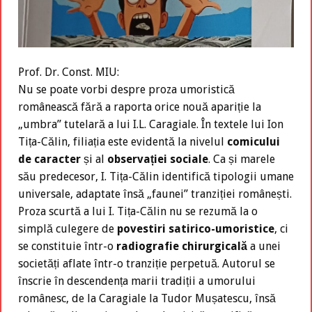
Prof. Dr. Const. MIU:
Nu se poate vorbi despre proza umoristică
românească fără a raporta orice nouă apariție la
„umbra” tutelară a lui I.L. Caragiale. În textele lui Ion
Tița-Călin, filiația este evidentă la nivelul
comicului
de caracter
și al
observației sociale
. Ca și marele
său predecesor, I. Tița-Călin identifică tipologii umane
universale, adaptate însă „faunei” tranziției românești.
Proza scurtă a lui I. Tița-Călin nu se rezumă la o
simplă culegere de
povestiri satirico-umoristice
, ci
se constituie într-o
radiografie chirurgicală
a unei
societăți aflate într-o tranziție perpetuă. Autorul se
înscrie în descendența marii tradiții a umorului
românesc, de la Caragiale la Tudor Mușatescu, însă