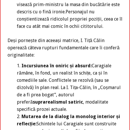
visează prim-ministru la masa din bucătărie este
descris cu o fină ironie.Personajul nu
conștientizează ridicolul propriei poziții, ceea ce îl
face cu atât mai comic în ochii cititorului.
Deși pornește din aceeași matrice, I. Tiță Călin
operează câteva rupturi fundamentale care îi conferă
originalitate:
Incursiunea în oniric și absurd:
Caragiale
rămâne, în fond, un realist în schițe, ca și în
comediile sale. Conflictele se rezolvă (sau se
dizolvă) în plan real. La I. Tița-Călin, în „Coșmarul
de a fi prea bogat”, autorul
preferă
suprarealismul satiric
, modalitate
specifică prozei actuale.
Mutarea de la dialog la monolog interior și
reflecție:
Schintele lui Caragiale sunt construite