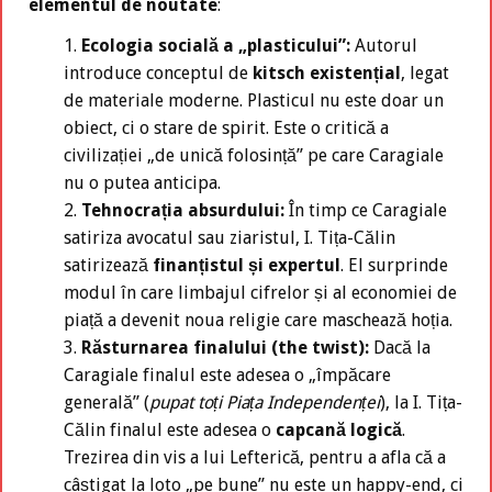
elementul de noutate
:
Ecologia socială a „plasticului”:
Autorul
introduce conceptul de
kitsch existențial
, legat
de materiale moderne. Plasticul nu este doar un
obiect, ci o stare de spirit. Este o critică a
civilizației „de unică folosință” pe care Caragiale
nu o putea anticipa.
Tehnocrația absurdului:
În timp ce Caragiale
satiriza avocatul sau ziaristul, I. Tița-Călin
satirizează
finanțistul și expertul
. El surprinde
modul în care limbajul cifrelor și al economiei de
piață a devenit noua religie care maschează hoția.
Răsturnarea finalului (the twist):
Dacă la
Caragiale finalul este adesea o „împăcare
generală” (
pupat toți Piața Independenței
), la I. Tița-
Călin finalul este adesea o
capcană logică
.
Trezirea din vis a lui Lefterică, pentru a afla că a
câștigat la loto „pe bune” nu este un happy-end, ci