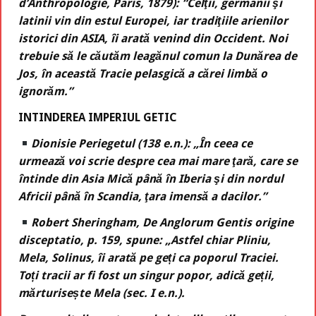
d’Anthropologie, Paris, 1879): “Celţii, germanii şi
latinii vin din estul Europei, iar tradiţiile arienilor
istorici din ASIA, îi arată venind din Occident. Noi
trebuie să le căutăm leagănul comun la Dunărea de
Jos, în această Tracie pelasgică a cărei limbă o
ignorăm.”
INTINDEREA IMPERIUL GETIC
Dionisie Periegetul (138 e.n.): „În ceea ce
urmează voi scrie despre cea mai mare ţară, care se
întinde din Asia Mică până în Iberia şi din nordul
Africii până în Scandia, ţara imensă a dacilor.”
Robert Sheringham, De Anglorum Gentis origine
disceptatio, p. 159, spune: „Astfel chiar Pliniu,
Mela, Solinus, îi arată pe geți ca poporul Traciei.
Toți tracii ar fi fost un singur popor, adică geții,
mărturisește Mela (sec. I e.n.).