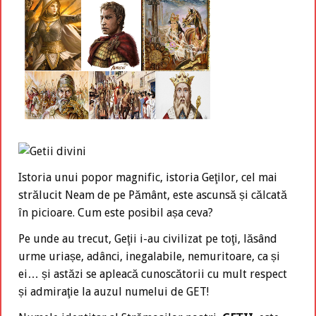
Istoria unui popor magnific, istoria Geţilor, cel mai
strălucit Neam de pe Pământ, este ascunsă și călcată
în picioare. Cum este posibil așa ceva?
Pe unde au trecut, Geţii i-au civilizat pe toţi, lăsând
urme uriașe, adânci, inegalabile, nemuritoare, ca și
ei… și astăzi se apleacă cunoscătorii cu mult respect
și admiraţie la auzul numelui de GET!