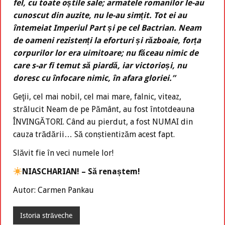
fel, cu toate oștile sale; armatele romanilor le-au
cunoscut din auzite, nu le-au simțit. Tot ei au
întemeiat Imperiul Part și pe cel Bactrian. Neam
de oameni rezistenți la eforturi și războaie, forța
corpurilor lor era uimitoare; nu făceau nimic de
care s-ar fi temut să piardă, iar victorioși, nu
doresc cu înfocare nimic, în afara gloriei.”
Geţii, cel mai nobil, cel mai mare, falnic, viteaz,
strălucit Neam de pe Pământ, au fost întotdeauna
ÎNVINGĂTORI. Când au pierdut, a fost NUMAI din
cauza trădării… Să conștientizăm acest fapt.
Slăvit fie în veci numele lor!
NIASCHARIAN! – Să renaștem!
Autor: Carmen Pankau
Istoria străveche