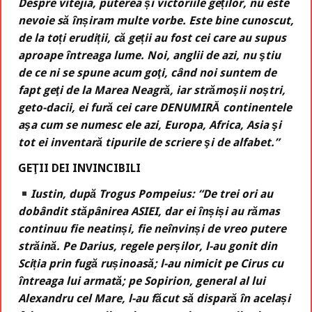
Despre vitejia, puterea și victoriile geților, nu este
nevoie să înșiram multe vorbe. Este bine cunoscut,
de la toți erudiții, că geții au fost cei care au supus
aproape întreaga lume. Noi, anglii de azi, nu ştiu
de ce ni se spune acum goţi, când noi suntem de
fapt geţi de la Marea Neagră, iar strămoşii noştri,
geto-dacii, ei fură cei care DENUMIRĂ continentele
aşa cum se numesc ele azi, Europa, Africa, Asia şi
tot ei inventară tipurile de scriere şi de alfabet.”
GEŢII DEI INVINCIBILI
Iustin, după Trogus Pompeius: “De trei ori au
dobândit stăpânirea ASIEI, dar ei înșiși au rămas
continuu fie neatinși, fie neînvinși de vreo putere
străină. Pe Darius, regele perșilor, l-au gonit din
Sciția prin fugă rușinoasă; l-au nimicit pe Cirus cu
întreaga lui armată; pe Sopirion, general al lui
Alexandru cel Mare, l-au făcut să dispară în același