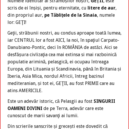
Numele identitar al Strămoșilor noștri,
GEŢII
, este
scris de ei înșiși, pentru eternitate, cu
litere de aur
,
din propriul aur,
pe Tăbliţele de la Sinaia
, numele
lor: GEŢI!
Geţii, străbunii nostri, au condus aproape toată lumea,
iar CENTRUL lor a fost AICI, la noi, în spaţiul Carpato-
Danubiano-Pontic, deci în ROMÂNIA de astăzi. Aici se
desfășura civlizaţia cea mai extinsa si mai razboinică
populatie arimină, pelasgică, ei ocupau întreaga
Europa, din Lituania și Scandinavia, până în Britania și
Iberia, Asia Mica, nordul Africii, întreg bazinul
mediteranian, și tot ei, GEŢII, au fost PRIMII care au
atins AMERICILE.
Este un adevăr istoric, că Pelasgii au fost
SINGURII
OAMENI DIVINI
de pe Terra, adevăr care este
cunoscut de marii savanţi ai lumii.
Din scrierile sanscrite și grecești este dovedit că