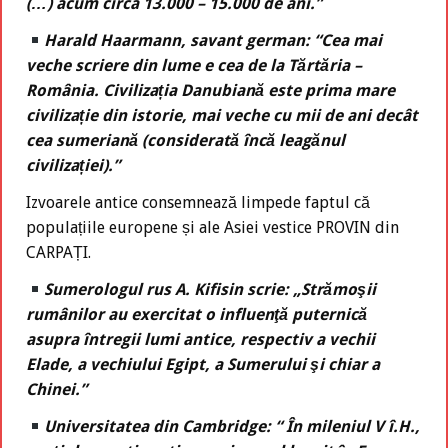
(…) acum circa 13.000 – 15.000 de ani.”
Harald Haarmann, savant german: “Cea mai
veche scriere din lume e cea de la Tărtăria –
România. Civilizația Danubiană este prima mare
civilizație din istorie, mai veche cu mii de ani decât
cea sumeriană (considerată încă leagănul
civilizației).”
Izvoarele antice consemnează limpede faptul că
populațiile europene și ale Asiei vestice PROVIN din
CARPAȚI.
Sumerologul rus A. Kifisin scrie: „Strămoşii
rumânilor au exercitat o influenţă puternică
asupra întregii lumi antice, respectiv a vechii
Elade, a vechiului Egipt, a Sumerului şi chiar a
Chinei.”
Universitatea din Cambridge: “ În mileniul V î.H.,