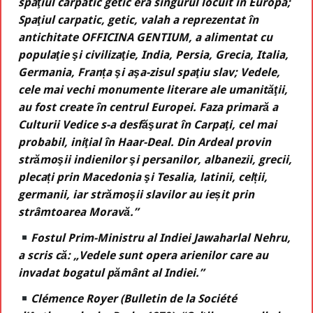
spaţiul carpatic getic era singurul locuit în Europa;
Spaţiul carpatic, getic, valah a reprezentat în
antichitate OFFICINA GENTIUM, a alimentat cu
populaţie şi civilizaţie, India, Persia, Grecia, Italia,
Germania, Franța şi aşa-zisul spaţiu slav; Vedele,
cele mai vechi monumente literare ale umanităţii,
au fost create în centrul Europei. Faza primară a
Culturii Vedice s-a desfăşurat în Carpaţi, cel mai
probabil, iniţial în Haar-Deal. Din Ardeal provin
strămoşii indienilor şi persanilor, albanezii, grecii,
plecați prin Macedonia şi Tesalia, latinii, celții,
germanii, iar strămoşii slavilor au ieșit prin
strâmtoarea Moravă.”
Fostul Prim-Ministru al Indiei Jawaharlal Nehru,
a scris că: „Vedele sunt opera arienilor care au
invadat bogatul pământ al Indiei.”
Clémence Royer (Bulletin de la Société