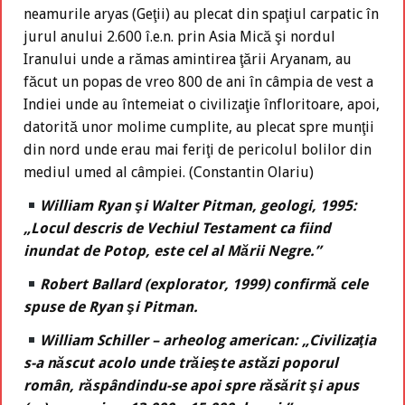
neamurile aryas (Geţii) au plecat din spaţiul carpatic în
jurul anului 2.600 î.e.n. prin Asia Mică şi nordul
Iranului unde a rămas amintirea ţării Aryanam, au
făcut un popas de vreo 800 de ani în câmpia de vest a
Indiei unde au întemeiat o civilizaţie înfloritoare, apoi,
datorită unor molime cumplite, au plecat spre munţii
din nord unde erau mai feriţi de pericolul bolilor din
mediul umed al câmpiei. (Constantin Olariu)
William Ryan şi Walter Pitman, geologi, 1995:
„Locul descris de Vechiul Testament ca fiind
inundat de Potop, este cel al Mării Negre.”
Robert Ballard (explorator, 1999) confirmă cele
spuse de Ryan şi Pitman.
William Schiller – arheolog american: „Civilizaţia
s-a născut acolo unde trăieşte astăzi poporul
român, răspândindu-se apoi spre răsărit şi apus