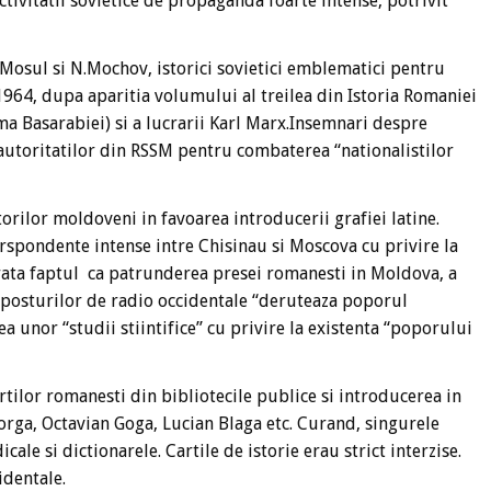
ctivitatii sovietice de propaganda foarte intense, potrivit
.Mosul si N.Mochov, istorici sovietici emblematici pentru
64, dupa aparitia volumului al treilea din Istoria Romaniei
ma Basarabiei) si a lucrarii Karl Marx.Insemnari despre
autoritatilor din RSSM pentru combaterea “nationalistilor
itorilor moldoveni in favoarea introducerii grafiei latine.
pondente intense intre Chisinau si Moscova cu privire la
arata faptul ca patrunderea presei romanesti in Moldova, a
a posturilor de radio occidentale “deruteaza poporul
a unor “studii stiintifice” cu privire la existenta “poporului
tilor romanesti din bibliotecile publice si introducerea in
rga, Octavian Goga, Lucian Blaga etc. Curand, singurele
ale si dictionarele. Cartile de istorie erau strict interzise.
identale.