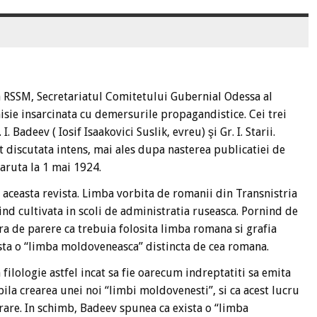
RSSM, Secretariatul Comitetului Gubernial Odessa al
sie insarcinata cu demersurile propagandistice. Cei trei
. Badeev ( Iosif Isaakovici Suslik, evreu) şi Gr. I. Starii.
t discutata intens, mai ales dupa nasterea publicatiei de
ruta la 1 mai 1924.
 aceasta revista. Limba vorbita de romanii din Transnistria
fiind cultivata in scoli de administratia ruseasca. Pornind de
 era de parere ca trebuia folosita limba romana si grafia
exista o “limba moldoveneasca” distincta de cea romana.
 filologie astfel incat sa fie oarecum indreptatiti sa emita
bila crearea unei noi “limbi moldovenesti”, si ca acest lucru
itrare. In schimb, Badeev spunea ca exista o “limba