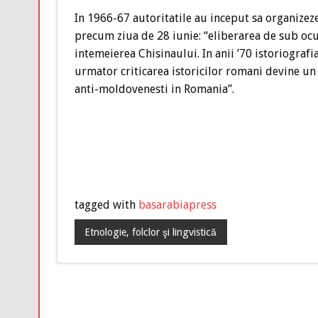
In 1966-67 autoritatile au inceput sa organizez
precum ziua de 28 iunie: “eliberarea de sub ocu
intemeierea Chisinaului. In anii ’70 istoriogra
urmator criticarea istoricilor romani devine un
anti-moldovenesti in Romania”.
tagged with
basarabiapress
Etnologie, folclor şi lingvistică