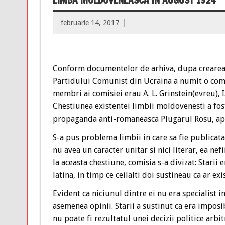
februarie 14, 2017
Conform documentelor de arhiva, dupa crearea 
Partidului Comunist din Ucraina a numit o comi
membri ai comisiei erau A. L. Grinstein(evreu), I. I
Chestiunea existentei limbii moldovenesti a fos
propaganda anti-romaneasca Plugarul Rosu, apa
S-a pus problema limbii in care sa fie publicata
nu avea un caracter unitar si nici literar, ea ne
la aceasta chestiune, comisia s-a divizat: Starii
latina, in timp ce ceilalti doi sustineau ca ar 
Evident ca niciunul dintre ei nu era specialist in
asemenea opinii. Starii a sustinut ca era imposi
nu poate fi rezultatul unei decizii politice arb