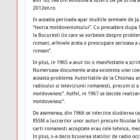
anii ’60, cea din Moldova a suferit de pe urma a
2012en.ro.
In aceasta perioada apar studiile semnate de Ja
“teoria moldovenismului”. Cu precadere dupa 19
la Bucuresti (in care se vorbeste despre proble
romani, arhivele arata o preocupare serioasa a 
romani”.
In plus, in 1965 a avut loc o manifestatie a scri
Numeroase documente arata existenta unei coers
aceasta problema. Autoritatile de la Chisinau 
radioului si televiziunii romanesti, precum si 
moldovenesc”. Astfel, in 1967 se decide realizare
moldovenesc”.
De asemenea, din 1966 se interzice studierea car
RSSM a lucrarilor unor autori precum Nicolae Io
carti romanesti acceptate erau cele tehnice, medic
In plus, s-a decis bruierea statiilor de radio occ