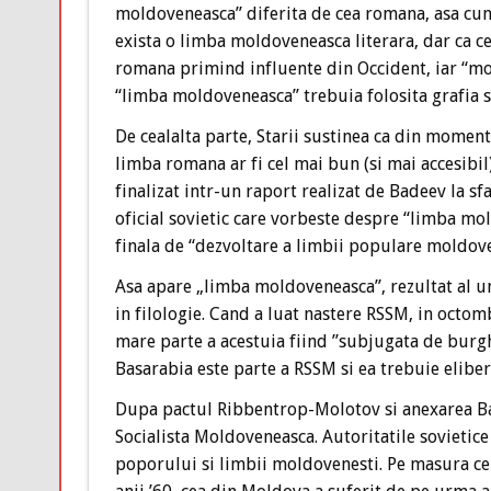
moldoveneasca” diferita de cea romana, asa cum 
exista o limba moldoveneasca literara, dar ca c
romana primind influente din Occident, iar “mol
“limba moldoveneasca” trebuia folosita grafia s
De cealalta parte, Starii sustinea ca din moment
limba romana ar fi cel mai bun (si mai accesibi
finalizat intr-un raport realizat de Badeev la s
oficial sovietic care vorbeste despre “limba mol
finala de “dezvoltare a limbii populare moldovene
Asa apare „limba moldoveneasca”, rezultat al une
in filologie. Cand a luat nastere RSSM, in octo
mare parte a acestuia fiind ”subjugata de burgh
Basarabia este parte a RSSM si ea trebuie elibe
Dupa pactul Ribbentrop-Molotov si anexarea Basa
Socialista Moldoveneasca. Autoritatile sovietice
poporului si limbii moldovenesti. Pe masura ce