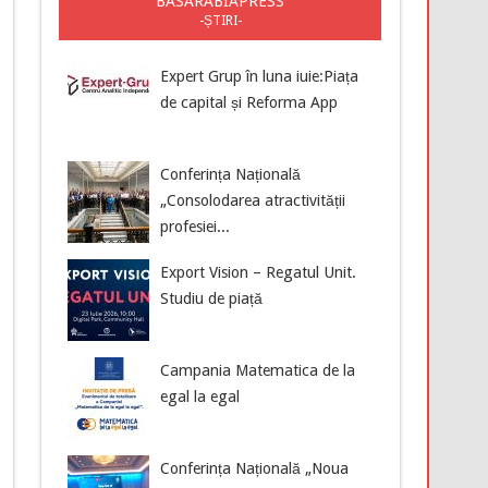
BASARABIAPRESS
-ȘTIRI-
Expert Grup în luna iuie:Piața
de capital și Reforma App
Conferința Națională
„Consolodarea atractivității
profesiei...
Export Vision – Regatul Unit.
Studiu de piață
Campania Matematica de la
egal la egal
Conferința Națională „Noua