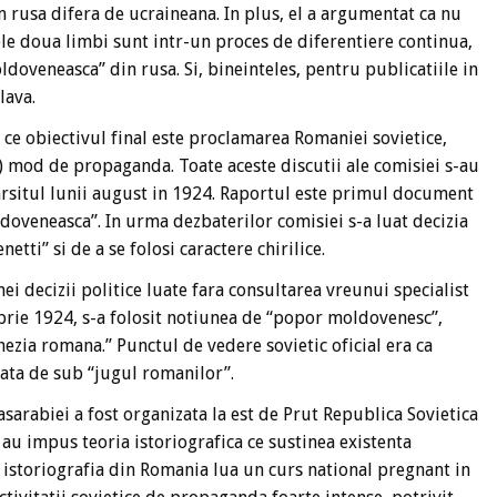
rusa difera de ucraineana. In plus, el a argumentat ca nu
ele doua limbi sunt intr-un proces de diferentiere continua,
doveneasca” din rusa. Si, bineinteles, pentru publicatiile in
lava.
 ce obiectivul final este proclamarea Romaniei sovietice,
l) mod de propaganda. Toate aceste discutii ale comisiei s-au
farsitul lunii august in 1924. Raportul este primul document
doveneasca”. In urma dezbaterilor comisiei s-a luat decizia
tti” si de a se folosi caractere chirilice.
i decizii politice luate fara consultarea vreunui specialist
mbrie 1924, s-a folosit notiunea de “popor moldovenesc”,
ezia romana.” Punctul de vedere sovietic oficial era ca
rata de sub “jugul romanilor”.
rabiei a fost organizata la est de Prut Republica Sovietica
 au impus teoria istoriografica ce sustinea existenta
 istoriografia din Romania lua un curs national pregnant in