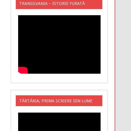
TRANSILVANIA – ISTORIE FURATĂ
TĂRTĂRIA, PRIMA SCRIERE DIN LUME