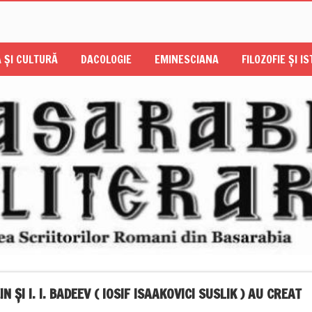
 ŞI CULTURĂ
DACOLOGIE
EMINESCIANA
FILOZOFIE ŞI I
 ŞI I. I. BADEEV ( IOSIF ISAAKOVICI SUSLIK ) AU CREAT