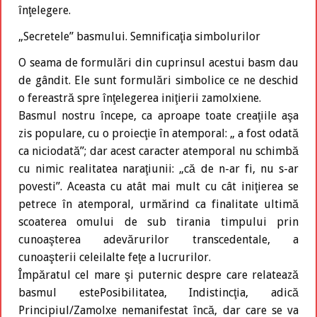
înţelegere.
„Secretele” basmului. Semnificaţia simbolurilor
O seama de formulări din cuprinsul acestui basm dau
de gândit. Ele sunt formulări simbolice ce ne deschid
o fereastră spre înţelegerea iniţierii zamolxiene.
Basmul nostru începe, ca aproape toate creaţiile aşa
zis populare, cu o proiecţie în atemporal: „ a fost odată
ca niciodată”; dar acest caracter atemporal nu schimbă
cu nimic realitatea naraţiunii: „că de n-ar fi, nu s-ar
povesti”. Aceasta cu atât mai mult cu cât iniţierea se
petrece în atemporal, urmărind ca finalitate ultimă
scoaterea omului de sub tirania timpului prin
cunoaşterea adevărurilor transcedentale, a
cunoaşterii celeilalte feţe a lucrurilor.
Împăratul cel mare şi puternic despre care relatează
basmul estePosibilitatea, Indistincţia, adică
Principiul/Zamolxe nemanifestat încă, dar care se va