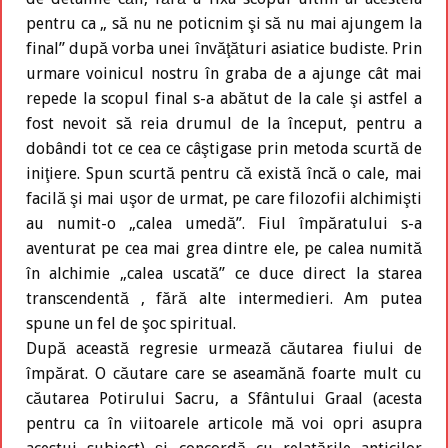
pentru ca „ să nu ne poticnim şi să nu mai ajungem la
final” după vorba unei învăţături asiatice budiste. Prin
urmare voinicul nostru în graba de a ajunge cât mai
repede la scopul final s-a abătut de la cale şi astfel a
fost nevoit să reia drumul de la început, pentru a
dobândi tot ce cea ce câştigase prin metoda scurtă de
iniţiere. Spun scurtă pentru că există încă o cale, mai
facilă şi mai uşor de urmat, pe care filozofii alchimişti
au numit-o „calea umedă”. Fiul împăratului s-a
aventurat pe cea mai grea dintre ele, pe calea numită
în alchimie „calea uscată” ce duce direct la starea
transcendentă , fără alte intermedieri. Am putea
spune un fel de şoc spiritual.
După această regresie urmează căutarea fiului de
împărat. O căutare care se aseamănă foarte mult cu
căutarea Potirului Sacru, a Sfântului Graal (acesta
pentru ca în viitoarele articole mă voi opri asupra