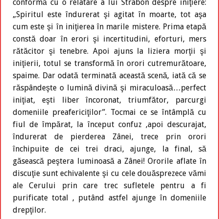
conformă cu o relatare a lui Strabon despre iniţiere:
„Spiritul este îndurerat şi agitat în moarte, tot aşa
cum este şi în iniţierea în marile mistere. Prima etapă
constă doar în erori şi incertitudini, eforturi, mers
rătăcitor şi tenebre. Apoi ajuns la liziera morţii şi
iniţierii, totul se transformă în orori cutremurătoare,
spaime. Dar odată terminată această scenă, iată că se
răspândeşte o lumină divină şi miraculoasă…perfect
iniţiat, eşti liber încoronat, triumfător, parcurgi
domeniile preafericiţilor”. Tocmai ce se întâmplă cu
fiul de împărat, la început confuz ,apoi descurajat,
îndurerat de pierderea Zânei, trece prin orori
închipuite de cei trei draci, ajunge, la final, să
găsească peştera luminoasă a Zânei! Ororile aflate în
discuţie sunt echivalente şi cu cele douăsprezece vămi
ale Cerului prin care trec sufletele pentru a fi
purificate total , putând astfel ajunge în domeniile
drepţilor.