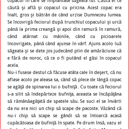
copacul în care se împlântase săgeata lui. Căută el ce
căută şi află şi copacul cu pricina. Acest copac era
înalt, gros şi bătrân de când urzise Dumnezeu lumea.
Se încovrigă feciorul după trunchiul copacului şi urcă
până la prima creangă şi apoi din ramură în ramură,
când atârnat cu mâinile, când cu picioarele
încovrigate, până când ajunse în vârf. Ajuns acolo luă
săgeata şi se dete jos judecând plin de amărăciune că
e fără de noroc, că ce o fi putând el găsi în copacul
acela.
Nu-i fusese destul că făcuse atâta cale în deşert, că nu
aflase acolo pe aleasa sa, când să plece de lângă copac
se agăţă de spinarea lui o bufniţă . Cu toate că feciorul
s-a silit să îndepărteze bufniţa, aceasta se încăpăţâna
să rămânăagăţată de spatele său. Se suci el se învârti
da nu era nici un chip să scape de pacoste. Văzând că
nu-i chip să scape se gândi să se întoarcă acasă
cupăcătoasa de bufniţă în spate. Pe drum însă, vazu el