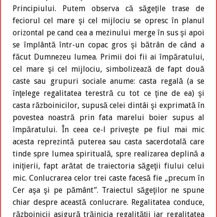
Principiului. Putem observa că săgeţile trase de
feciorul cel mare şi cel mijlociu se opresc în planul
orizontal pe cand cea a mezinului merge în sus şi apoi
se împlântă într-un copac gros şi bătrân de când a
făcut Dumnezeu lumea. Primii doi fii ai împăratului,
cel mare şi cel mijlociu, simbolizează de fapt două
caste sau grupuri sociale anume: casta regală (a se
înţelege regalitatea terestră cu tot ce ţine de ea) şi
casta războinicilor, supusă celei dintâi şi exprimată în
povestea noastră prin fata marelui boier supus al
împăratului. În ceea ce-l priveşte pe fiul mai mic
acesta reprezintă puterea sau casta sacerdotală care
tinde spre lumea spirituală, spre realizarea deplină a
iniţierii, fapt arătat de traiectoria săgeţii fiului celui
mic. Conlucrarea celor trei caste facesă fie „precum în
Cer aşa şi pe pământ”. Traiectul săgeţilor ne spune
chiar despre această conlucrare. Regalitatea conduce,
războinicii asigură trăinicia regalităţii iar regalitatea