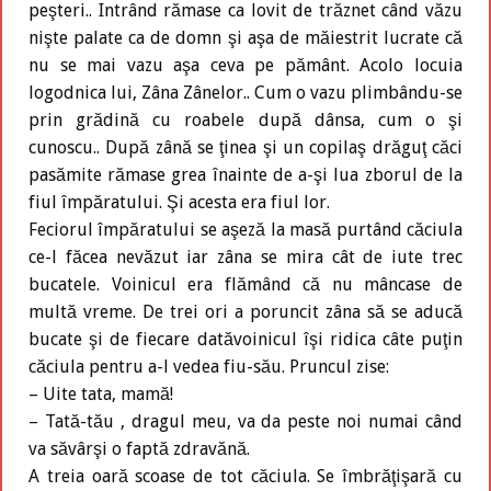
peşteri.. Intrând rămase ca lovit de trăznet când văzu
nişte palate ca de domn şi aşa de măiestrit lucrate că
nu se mai vazu aşa ceva pe pământ. Acolo locuia
logodnica lui, Zâna Zânelor.. Cum o vazu plimbându-se
prin grădină cu roabele după dânsa, cum o şi
cunoscu.. După zână se ţinea şi un copilaş drăguţ căci
pasămite rămase grea înainte de a-şi lua zborul de la
fiul împăratului. Şi acesta era fiul lor.
Feciorul împăratului se aşeză la masă purtând căciula
ce-l făcea nevăzut iar zâna se mira cât de iute trec
bucatele. Voinicul era flămând că nu mâncase de
multă vreme. De trei ori a poruncit zâna să se aducă
bucate şi de fiecare datăvoinicul îşi ridica câte puţin
căciula pentru a-l vedea fiu-său. Pruncul zise:
– Uite tata, mamă!
– Tată-tău , dragul meu, va da peste noi numai când
va săvârşi o faptă zdravănă.
A treia oară scoase de tot căciula. Se îmbrăţişară cu