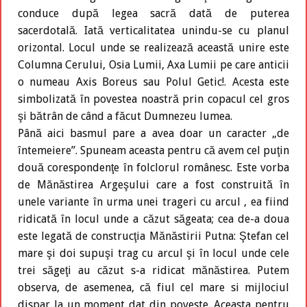
conduce după legea sacră dată de puterea
sacerdotală. Iată verticalitatea unindu-se cu planul
orizontal. Locul unde se realizează această unire este
Columna Cerului, Osia Lumii, Axa Lumii pe care anticii
o numeau Axis Boreus sau Polul Getic!. Acesta este
simbolizată în povestea noastră prin copacul cel gros
şi bătrân de când a făcut Dumnezeu lumea.
Până aici basmul pare a avea doar un caracter „de
întemeiere”. Spuneam aceasta pentru că avem cel puţin
două corespondenţe în folclorul românesc. Este vorba
de Mănăstirea Argeşului care a fost construită în
unele variante în urma unei trageri cu arcul , ea fiind
ridicată în locul unde a căzut săgeata; cea de-a doua
este legată de construcţia Mănăstirii Putna: Ştefan cel
mare şi doi supuşi trag cu arcul şi în locul unde cele
trei săgeţi au căzut s-a ridicat mănăstirea. Putem
observa, de asemenea, că fiul cel mare si mijlociul
dispar la un moment dat din poveste. Aceasta pentru