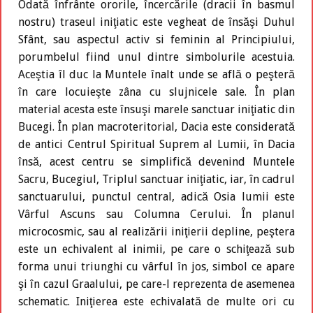
Odată înfrânte ororile, încercările (dracii în basmul
nostru) traseul iniţiatic este vegheat de însăşi Duhul
Sfânt, sau aspectul activ si feminin al Principiului,
porumbelul fiind unul dintre simbolurile acestuia.
Aceştia îl duc la Muntele înalt unde se află o peşteră
în care locuieşte zâna cu slujnicele sale. În plan
material acesta este însuşi marele sanctuar iniţiatic din
Bucegi. În plan macroteritorial, Dacia este considerată
de antici Centrul Spiritual Suprem al Lumii, în Dacia
însă, acest centru se simplifică devenind Muntele
Sacru, Bucegiul, Triplul sanctuar iniţiatic, iar, în cadrul
sanctuarului, punctul central, adică Osia lumii este
Vârful Ascuns sau Columna Cerului. În planul
microcosmic, sau al realizării iniţierii depline, peştera
este un echivalent al inimii, pe care o schiţează sub
forma unui triunghi cu vârful în jos, simbol ce apare
şi în cazul Graalului, pe care-l reprezenta de asemenea
schematic. Iniţierea este echivalată de multe ori cu