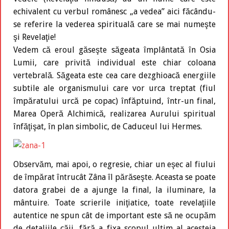
echivalent cu verbul românesc „a vedea” aici făcându-
se referire la vederea spirituală care se mai numeşte
şi Revelaţie!
Vedem că eroul găseşte săgeata împlântată în Osia
Lumii, care privită individual este chiar coloana
vertebrală. Săgeata este cea care dezghioacă energiile
subtile ale organismului care vor urca treptat (fiul
împăratului urcă pe copac) înfăptuind, într-un final,
Marea Operă Alchimică, realizarea Aurului spiritual
înfăţişat, în plan simbolic, de Caduceul lui Hermes.
Observăm, mai apoi, o regresie, chiar un eşec al fiului
de împărat întrucât Zâna îl părăseşte. Aceasta se poate
datora grabei de a ajunge la final, la iluminare, la
mântuire. Toate scrierile iniţiatice, toate revelaţiile
autentice ne spun cât de important este să ne ocupăm
de detaliile căii, fără a fixa scopul ultim al acesteia