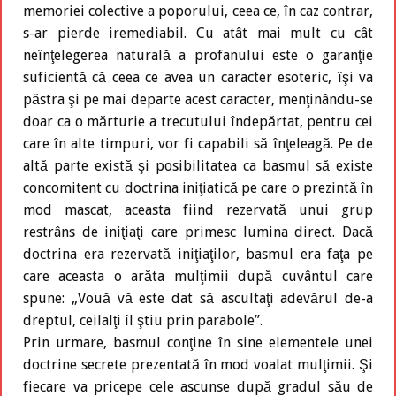
memoriei colective a poporului, ceea ce, în caz contrar,
s-ar pierde iremediabil. Cu atât mai mult cu cât
neînţelegerea naturală a profanului este o garanţie
suficientă că ceea ce avea un caracter esoteric, îşi va
păstra şi pe mai departe acest caracter, menţinându-se
doar ca o mărturie a trecutului îndepărtat, pentru cei
care în alte timpuri, vor fi capabili să înţeleagă. Pe de
altă parte există şi posibilitatea ca basmul să existe
concomitent cu doctrina iniţiatică pe care o prezintă în
mod mascat, aceasta fiind rezervată unui grup
restrâns de iniţiaţi care primesc lumina direct. Dacă
doctrina era rezervată iniţiaţilor, basmul era faţa pe
care aceasta o arăta mulţimii după cuvântul care
spune: „Vouă vă este dat să ascultaţi adevărul de-a
dreptul, ceilalţi îl ştiu prin parabole”.
Prin urmare, basmul conţine în sine elementele unei
doctrine secrete prezentată în mod voalat mulţimii. Şi
fiecare va pricepe cele ascunse după gradul său de