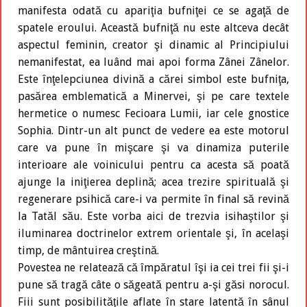
manifesta odată cu apariţia bufniţei ce se agaţă de
spatele eroului. Această bufniţă nu este altceva decât
aspectul feminin, creator şi dinamic al Principiului
nemanifestat, ea luând mai apoi forma Zânei Zânelor.
Este înţelepciunea divină a cărei simbol este bufniţa,
pasărea emblematică a Minervei, şi pe care textele
hermetice o numesc Fecioara Lumii, iar cele gnostice
Sophia. Dintr-un alt punct de vedere ea este motorul
care va pune în mişcare şi va dinamiza puterile
interioare ale voinicului pentru ca acesta să poată
ajunge la iniţierea deplină; acea trezire spirituală şi
regenerare psihică care-i va permite în final să revină
la Tatăl său. Este vorba aici de trezvia isihaştilor şi
iluminarea doctrinelor extrem orientale şi, în acelaşi
timp, de mântuirea creştină.
Povestea ne relatează că împăratul îşi ia cei trei fii şi-i
pune să tragă câte o săgeată pentru a-şi găsi norocul.
Fiii sunt posibilităţile aflate în stare latentă în sânul