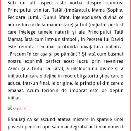
Sub un alt aspect este vorba despre reunirea
Principului trinitar, Tatăl (împăratul), Mama (Sophia,
Fecioara Lumii, Duhul Sfânt, Înţelepciunea divină ce
aduce lucrurile la manifestare) şi fiul (iniţiatul perfect
care înţelege tainele naturii şi ale Principului Tată
Mamă). Iată cum într-un simbol , în Pecetea lui David
este reunită cea mai profundă învăţătură iniţiatcă:
„Precum în cer aşa şi pe pământ”! Şi iată cum basmul
nostru exprimă perfect acest lucru prin revenirea
Zânei şi a fiului la Tatăl, a înţelepciunii divine şi a
iniţiatului care o deţine în mod obligatoriu şi pe care o
aduce, într-un final, la origine, la principiul din care a
emanat. Acum feciorul de împărat este pe deplin
iniţiat.
Bănuiaţi că se ascund atâtea mistere în spatele unei
poveşti pentru copii sau mai degrabă ar fi mai nimerit