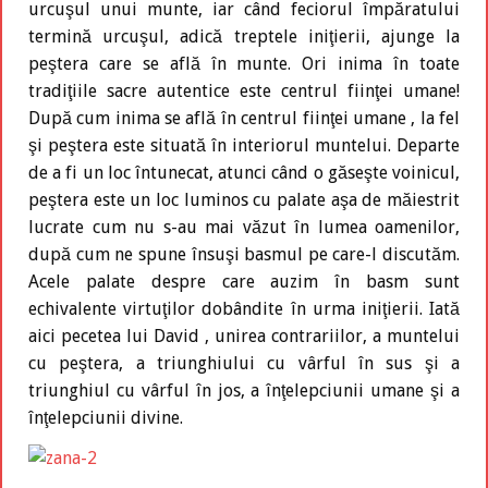
urcuşul unui munte, iar când feciorul împăratului
termină urcuşul, adică treptele iniţierii, ajunge la
peştera care se află în munte. Ori inima în toate
tradiţiile sacre autentice este centrul fiinţei umane!
După cum inima se află în centrul fiinţei umane , la fel
şi peştera este situată în interiorul muntelui. Departe
de a fi un loc întunecat, atunci când o găseşte voinicul,
peştera este un loc luminos cu palate aşa de măiestrit
lucrate cum nu s-au mai văzut în lumea oamenilor,
după cum ne spune însuşi basmul pe care-l discutăm.
Acele palate despre care auzim în basm sunt
echivalente virtuţilor dobândite în urma iniţierii. Iată
aici pecetea lui David , unirea contrariilor, a muntelui
cu peştera, a triunghiului cu vârful în sus şi a
triunghiul cu vârful în jos, a înţelepciunii umane şi a
înţelepciunii divine.