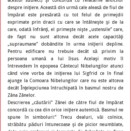
acestui subiect) şi concordă cu relatările anticilor
despre iniţiere. Această din urmă cale aleasă de fiul de
împărat este presărată cu tot felul de primejdii
exprimate prin dracii cu care se întâlneşte şi de la
care, odată înfrânţi, el primeşte nişte „ustensile” care,
de fapt nu sunt altceva decât acele capacităţi
„supraumane” dobândite în urma iniţierii depline.
Pentru edificare nu trebuie decât să privim la
persoana umană a lui Iisus. Acelaşi motiv îl
întrevedem în epopeea Cântecul Nibelungilor atunci
când vine vorba de iniţierea lui Sigfrid ce în final
ajunge la Comoara Nibelungilor care nu este altceva
decât Înţelepciunea întruchipată în basmul nostru de
Zâna Zânelor.
Descrierea „căutării” Zânei de către fiul de împărat
concordă cu cea din orice iniţiere autentică. Basmul ne
spune în simboluri:” Trecu dealuri, văi colnice,
străbătu păduri întunecoase şi de picior neumblate,