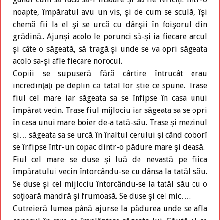
noapte, împăratul avu un vis, şi de cum se sculă, îşi
chemă fii la el şi se urcă cu dânşii în foişorul din
grădină.. Ajunşi acolo le porunci să-şi ia fiecare arcul
şi câte o săgeată, să tragă şi unde se va opri săgeata
acolo sa-şi afle fiecare norocul.
Copiii se supuseră fără cârtire întrucât erau
încredinţaţi pe deplin că tatăl lor ştie ce spune. Trase
fiul cel mare iar săgeata sa se înfipse în casa unui
împărat vecin. Trase fiul mijlociu iar săgeata sa se opri
în casa unui mare boier de-a tată-său. Trase şi mezinul
şi… săgeata sa se urcă în înaltul cerului şi când coborî
se înfipse într-un copac dintr-o pădure mare şi deasă.
Fiul cel mare se duse şi luă de nevastă pe fiica
împăratului vecin întorcându-se cu dânsa la tatăl său.
Se duse şi cel mijlociu întorcându-se la tatăl său cu o
soţioară mandră şi frumoasă. Se duse şi cel mic….
Cutreieră lumea până ajunse la pădurea unde se afla