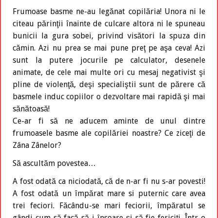
Frumoase basme ne-au legănat copilăria! Unora ni le
citeau părinţii înainte de culcare altora ni le spuneau
bunicii la gura sobei, privind visători la spuza din
cămin. Azi nu prea se mai pune preţ pe aşa ceva! Azi
sunt la putere jocurile pe calculator, desenele
animate, de cele mai multe ori cu mesaj negativist şi
pline de violenţă, deşi specialiştii sunt de părere că
basmele induc copiilor o dezvoltare mai rapidă şi mai
sănătoasă!
Ce-ar fi să ne aducem aminte de unul dintre
frumoasele basme ale copilăriei noastre? Ce ziceţi de
Zâna Zânelor?
Să ascultăm povestea…
A fost odată ca niciodată, că de n-ar fi nu s-ar povesti!
A fost odată un împărat mare si puternic care avea
trei feciori. Făcându-se mari feciorii, împăratul se
gândi cum să facă să-i însoare şi să fie fericiţi. Într-o