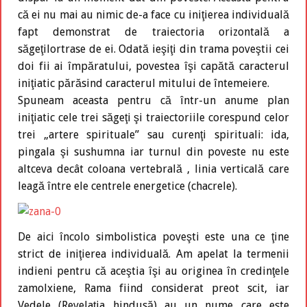
că ei nu mai au nimic de-a face cu iniţierea individuală
fapt demonstrat de traiectoria orizontală a
săgeţilortrase de ei. Odată ieşiţi din trama poveştii cei
doi fii ai împăratului, povestea îşi capătă caracterul
iniţiatic părăsind caracterul mitului de întemeiere.
Spuneam aceasta pentru că într-un anume plan
iniţiatic cele trei săgeţi şi traiectoriile corespund celor
trei „artere spirituale” sau curenţi spirituali: ida,
pingala şi sushumna iar turnul din poveste nu este
altceva decât coloana vertebrală , linia verticală care
leagă între ele centrele energetice (chacrele).
De aici încolo simbolistica poveşti este una ce ţine
strict de iniţierea individuală. Am apelat la termenii
indieni pentru că aceştia îşi au originea în credinţele
zamolxiene, Rama fiind considerat preot scit, iar
Vedele (Revelaţia hindusă) au un nume care este