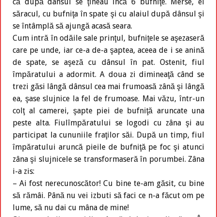
că după dânsul se ţineau încă 6 bufniţe. Merse, el
săracul, cu bufniţa în spate şi cu alaiul după dânsul şi
se întâmplă să ajungă acasă seara.
Cum intră în odăile sale prinţul, bufniţele se aşezaseră
care pe unde, iar ce-a de-a şaptea, aceea de i se anină
de spate, se aşeză cu dânsul în pat. Ostenit, fiul
împăratului a adormit. A doua zi dimineaţă când se
trezi găsi lângă dânsul cea mai frumoasă zână şi lângă
ea, şase slujnice la fel de frumoase. Mai văzu, într-un
colţ al camerei, şapte piei de bufniţă aruncate una
peste alta. Fiulîmpăratului se logodi cu zâna şi au
participat la cununiile fraţilor săi. După un timp, fiul
împăratului aruncă pieile de bufniţă pe foc şi atunci
zâna şi slujnicele se transformaseră în porumbei. Zâna
i-a zis:
– Ai fost nerecunoscător! Cu bine te-am găsit, cu bine
să rămâi. Până nu vei izbuti să faci ce n-a făcut om pe
lume, să nu dai cu mâna de mine!