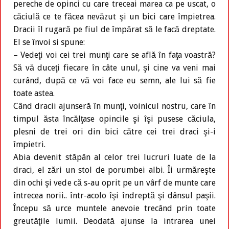
pereche de opinci cu care treceai marea ca pe uscat, o
căciulă ce te făcea nevăzut şi un bici care împietrea.
Dracii îl rugară pe fiul de împărat să le facă dreptate.
El se învoi si spune:
– Vedeţi voi cei trei munţi care se află în faţa voastră?
Să vă duceţi fiecare în câte unul, şi cine va veni mai
curând, după ce vă voi face eu semn, ale lui să fie
toate astea.
Când dracii ajunseră în munţi, voinicul nostru, care în
timpul ăsta încălţase opincile şi îşi pusese căciula,
plesni de trei ori din bici către cei trei draci şi-i
împietri.
Abia devenit stăpân al celor trei lucruri luate de la
draci, el zări un stol de porumbei albi. Îi urmăreşte
din ochi şi vede că s-au oprit pe un vârf de munte care
întrecea norii.. într-acolo îşi îndreptă şi dânsul paşii.
Începu să urce muntele anevoie trecând prin toate
greutăţile lumii. Deodată ajunse la intrarea unei