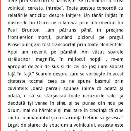
dete prin smârcuri şi lacovişte. Se frământa cu firea
voinicul, cerceta, întreba”. Toate acestea concordă cu
relatările anticilor despre iniţiere. Un tânăr iniţiat în
misterele lui Osiris ne relatează prin intermediul lui
Paul Brunton. „am pătruns până în preajma
frontierelor morţii, punând piciorul pe pragul
Proserpinei; am fost transportat prin toate elementele.
Apoi am revenit pe pământ. Am văzut soarele
strălucitor, magnific, în mijlocul nopţii , m-am
apropiat de zeii de sus şi de cei de jos; i-am adorat
faţă în faţă.” Soarele despre care se vorbeşte în acest
citateste tocmai ceea ce ne spune basmul prin
cuvintele: „dară parca-i spunea inima că odată şi
odată, o să se sfârşească toate necazurile sale, şi
deodată îşi venea în sine, şi se punea din nou pe
drum, mai cu hărnicie şi mai tare în credinţă că cine
caută cu amănuntul şi cu stăruinţă trebuie să gasescă”
Legat de starea de zbucium a voinicului, aceasta este