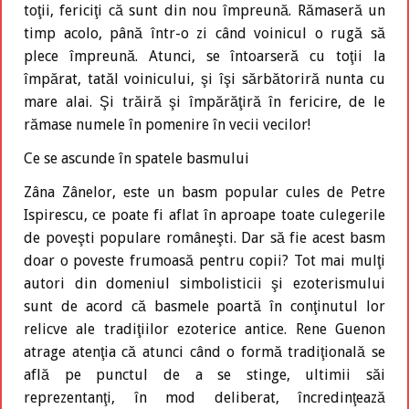
toţii, fericiţi că sunt din nou împreună. Rămaseră un
timp acolo, până într-o zi când voinicul o rugă să
plece împreună. Atunci, se întoarseră cu toţii la
împărat, tatăl voinicului, şi îşi sărbătoriră nunta cu
mare alai. Şi trăiră şi împărăţiră în fericire, de le
rămase numele în pomenire în vecii vecilor!
Ce se ascunde în spatele basmului
Zâna Zânelor, este un basm popular cules de Petre
Ispirescu, ce poate fi aflat în aproape toate culegerile
de poveşti populare româneşti. Dar să fie acest basm
doar o poveste frumoasă pentru copii? Tot mai mulţi
autori din domeniul simbolisticii şi ezoterismului
sunt de acord că basmele poartă în conţinutul lor
relicve ale tradiţiilor ezoterice antice. Rene Guenon
atrage atenţia că atunci când o formă tradiţională se
află pe punctul de a se stinge, ultimii săi
reprezentanţi, în mod deliberat, încredinţează