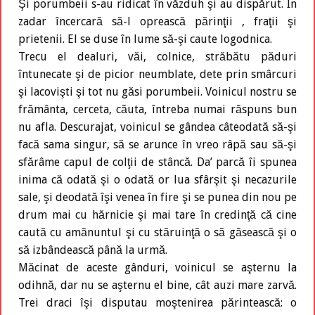
Şi porumbeii s-au ridicat în văzduh şi au dispărut. În
zadar încercară să-l oprească părinţii , fraţii şi
prietenii. El se duse în lume să-şi caute logodnica.
Trecu el dealuri, văi, colnice, străbătu păduri
întunecate şi de picior neumblate, dete prin smârcuri
şi lacovişti şi tot nu găsi porumbeii. Voinicul nostru se
frământa, cerceta, căuta, întreba numai răspuns bun
nu afla. Descurajat, voinicul se gândea câteodată să-şi
facă sama singur, să se arunce în vreo râpă sau să-şi
sfărâme capul de colţii de stâncă. Da’ parcă îi spunea
inima că odată şi o odată or lua sfârşit şi necazurile
sale, şi deodată îşi venea în fire şi se punea din nou pe
drum mai cu hărnicie şi mai tare în credinţă că cine
caută cu amănuntul şi cu stăruinţă o să găsească şi o
să izbândească până la urmă.
Măcinat de aceste gânduri, voinicul se aşternu la
odihnă, dar nu se aşternu el bine, cât auzi mare zarvă.
Trei draci îşi disputau moştenirea părintească: o