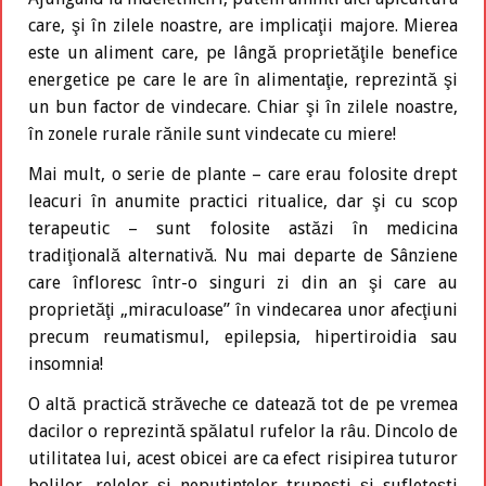
care, şi în zilele noastre, are implicaţii majore. Mierea
este un aliment care, pe lângă proprietăţile benefice
energetice pe care le are în alimentaţie, reprezintă şi
un bun factor de vindecare. Chiar şi în zilele noastre,
în zonele rurale rănile sunt vindecate cu miere!
Mai mult, o serie de plante – care erau folosite drept
leacuri în anumite practici ritualice, dar şi cu scop
terapeutic – sunt folosite astăzi în medicina
tradiţională alternativă. Nu mai departe de Sânziene
care înfloresc într-o singuri zi din an şi care au
proprietăţi „miraculoase” în vindecarea unor afecţiuni
precum reumatismul, epilepsia, hipertiroidia sau
insomnia!
O altă practică străveche ce datează tot de pe vremea
dacilor o reprezintă spălatul rufelor la râu. Dincolo de
utilitatea lui, acest obicei are ca efect risipirea tuturor
bolilor, relelor şi neputinţelor trupeşti şi sufleteşti