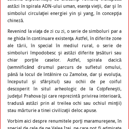
astăzi în spirala ADN-ului uman, esenţa vieţii, dar şi în
simbolul circulaţiei energiei yin şi yang, în concepţia
chineză.
Revenind la viaţa de zi cu zi, o serie de simboluri par a
ne ghida în continuare existenţa. Astfel, în diferite zone
ale tării, în special în mediul rural, o serie de
simboluri împodobesc şi astăzi diferite ţesături sau
chiar porţile caselor. Astfel, spirala dacică
(semnificând drumul parcurs de sufletul omului,
până la locul de întâlnire cu Zamolxe, dar şi evoluţia,
începutul şi sfârşitul) sau ochii de pe coiful
descoperit în situl arheologic de la Coţofeneşti,
judeţul Prahova (şi care reprezintă privirea interioară,
tradusă astăzi prin al treilea ochi sau ochiul minţii)
stau mărturie a tinei civilizaţii deloc apuse.
Vorbim aici despre renumitele porţi maramureşene, în
special de cele de pe Valea Izei, pe care pot fi admirate