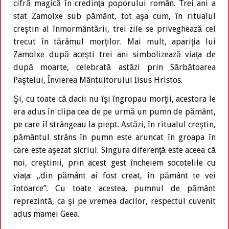
cifră magică în credinţa poporului român. Trei ani a
stat Zamolxe sub pământ, tot aşa cum, în ritualul
creştin al înmormântării, trei zile se priveghează cel
trecut în tărâmul morţilor. Mai mult, apariţia lui
Zamolxe după aceşti trei ani simbolizează viaţa de
după moarte, celebrată astăzi prin Sărbătoarea
Paştelui, Învierea Mântuitorului Iisus Hristos.
Şi, cu toate că dacii nu îşi îngropau morţii, acestora le
era adus în clipa cea de pe urmă un pumn de pământ,
pe care îl strângeau la piept. Astăzi, în ritualul creştin,
pământul strâns în pumn este aruncat în groapa în
care este aşezat sicriul. Singura diferenţă este aceea că
noi, creştinii, prin acest gest încheiem socotelile cu
viaţa: „din pământ ai fost creat, în pământ te vei
întoarce”. Cu toate acestea, pumnul de pământ
reprezintă, ca şi pe vremea dacilor, respectul cuvenit
adus mamei Geea.