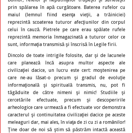
prin spălarea în apă curgătoare. Baterea rufelor cu
maiul (lemnul fiind esenţa vieţii, a trăiniciei)
reprezintă scoaterea tuturor afecţiunilor din corpul
celui în cauză. Pietrele pe care erau spălate rufele
reprezintă memoria înmagazinată a tuturor celor ce
sunt, informaţia transmisă şi înscrisă în Legile firii.
Dincolo de toate intrigile folosite, dar şi de lacunele
care planează încă asupra multor aspecte ale
civilizaţiei dacice, un lucru este cert: moştenirea pe
care ne-au lăsat-o precum şi gradul de evoluţie
informaţională şi spirituală transmis, nu, pot fi
tăgăduite de către nimeni şi nimic! Studiile şi
cercetările efectuate, precum şi descoperirile
arheologice care urmează a fi efectuate vor demonstra
caracterul şi continuitatea civilizaţiei dacice pe aceste
meleaguri dar, mai ales, în viaţa de zi cu zi a românilor!
Ţine doar de noi să ştim să păstrăm intactă această