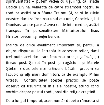
spiritualitatea – putem vedea cu uşurinţă că Triada
Dacică Divină, venerată de către strămoşii noştri, se
traduce astăzi prin Sfânta Treime. Şi, ca şi în zilele
noastre, dacii se închinau unui zeu unic, Gebeleizis, lui
Dionisos care se pare că avea rol de intermediar, astăzi
transpus în personalitatea Mântuitorului Iisus
Hristos, precum şi zeiţei Bendis.
Înainte de orice eveniment important şi, pentru a
obţine răspunsul la întrebările adresate zeilor, dacii
(cel puţin acei daci care însumau preoţii şi învăţaţii)
ţineau post. Şi tot în post şi rugăciuni şi Marele
Ştefan a dus cele mai crâncene bătălii, precum au
făcut-o şi alţi mari domnitori, ca de exemplu Mihai
Viteazul. Continuitatea acestei practici se poate
observa cu uşurinţă şi în zilele noastre, atunci când
vorbim despre postul tradiţional din religia creştină.
De-a lungul timpului, acest număr de zei a rămas ca şi