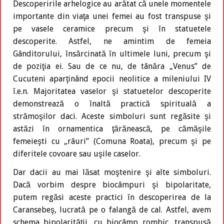
Descoperirile arhelogice au arătat că unele momentele
importante din viaţa unei femei au fost transpuse şi
pe vasele ceramice precum şi în statuetele
descoperite. Astfel, ne amintim de femeia
Gânditorului, însărcinată în ultimele luni, precum şi
de poziţia ei. Sau de ce nu, de tânăra „Venus” de
Cucuteni aparţinând epocii neolitice a mileniului IV
î.e.n. Majoritatea vaselor şi statuetelor descoperite
demonstrează o înaltă practică spirituală a
strămoşilor daci. Aceste simboluri sunt regăsite şi
astăzi în ornamentica ţărănească, pe cămăşile
femeieşti cu „râuri” (Comuna Roata), precum şi pe
diferitele covoare sau uşile caselor.
Dar dacii au mai lăsat moştenire şi alte simboluri.
Dacă vorbim despre biocâmpuri şi bipolaritate,
putem regăsi aceste practici în descoperirea de la
Caransebeş, lucrată pe o falangă de cal. Astfel, avem
schema bipolarităţii, cu biocâmp rombic, transpusă