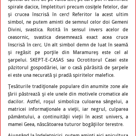
spirale dacice, împletituri precum cosiţele fetelor, dar
şi crucea înscrisă în cerc! Referitor la acest ultim
simbol, ne putem aminti de semnul celor doi Gemeni
Divini, svastica. Rotită în sensul invers acelor de
ceasornic, svastica desemnează exact acea cruce
înscrisă în cerc. Un alt simbol demn de luat în seamă
şi regăsit pe porţile din Maramureş este cel al
şarpelui. SKEPT-E-CASAS sau Ocrotitorul Casei este
păzitorul gospodăriei, iar o casă părăsită de şarpele
ei este una necurată şi pradă spiritelor malefice.
Ţesăturile tradiţionale populare din anumite zone ale
ţării păstrează şi ele unele din motivele cromatice ale
dacilor. Astfel, roşul simboliza culoarea sângelui, a
matricei informaţionale a vieţii, iar negrul, culparea
pământului, a continuităţii vieţii în acest univers, a
mamei Geea, născătoarea tuturor bogăţiilor terestre.
Ajungând la îndeletniciri, putem aminti aici apicultura