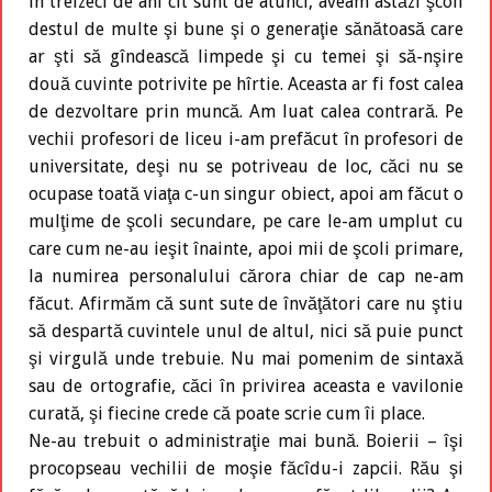
în treizeci de ani cît sunt de atunci, aveam astăzi şcoli
destul de multe şi bune şi o generaţie sănătoasă care
ar şti să gîndească limpede şi cu temei şi să-nşire
două cuvinte potrivite pe hîrtie. Aceasta ar fi fost calea
de dezvoltare prin muncă. Am luat calea contrară. Pe
vechii profesori de liceu i-am prefăcut în profesori de
universitate, deşi nu se potriveau de loc, căci nu se
ocupase toată viaţa c-un singur obiect, apoi am făcut o
mulţime de şcoli secundare, pe care le-am umplut cu
care cum ne-au ieşit înainte, apoi mii de şcoli primare,
la numirea personalului cărora chiar de cap ne-am
făcut. Afirmăm că sunt sute de învăţători care nu ştiu
să despartă cuvintele unul de altul, nici să puie punct
şi virgulă unde trebuie. Nu mai pomenim de sintaxă
sau de ortografie, căci în privirea aceasta e vavilonie
curată, şi fiecine crede că poate scrie cum îi place.
Ne-au trebuit o administraţie mai bună. Boierii – îşi
procopseau vechilii de moşie făcîdu-i zapcii. Rău şi