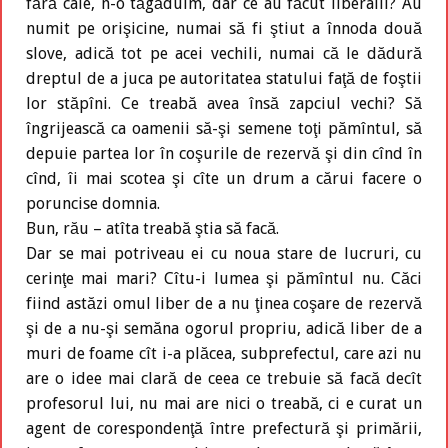
fără cale, n-o tăgăduim, dar ce au făcut liberalii? Au
numit pe orişicine, numai să fi ştiut a înnoda două
slove, adică tot pe acei vechili, numai că le dădură
dreptul de a juca pe autoritatea statului faţă de foştii
lor stăpîni. Ce treabă avea însă zapciul vechi? Să
îngrijească ca oamenii să-şi semene toţi pămîntul, să
depuie partea lor în coşurile de rezervă şi din cînd în
cînd, îi mai scotea şi cîte un drum a cărui facere o
poruncise domnia.
Bun, rău – atîta treabă ştia să facă.
Dar se mai potriveau ei cu noua stare de lucruri, cu
cerinţe mai mari? Cîtu-i lumea şi pămîntul nu. Căci
fiind astăzi omul liber de a nu ţinea coşare de rezervă
şi de a nu-şi semăna ogorul propriu, adică liber de a
muri de foame cît i-a plăcea, subprefectul, care azi nu
are o idee mai clară de ceea ce trebuie să facă decît
profesorul lui, nu mai are nici o treabă, ci e curat un
agent de corespondenţă între prefectură şi primării,