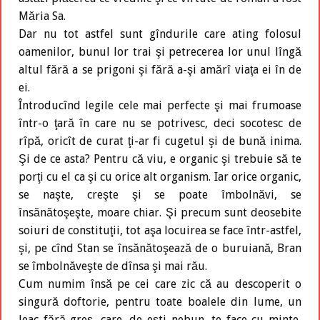
Măria Sa.
Dar nu tot astfel sunt gîndurile care ating folosul
oamenilor, bunul lor trai şi petrecerea lor unul lîngă
altul fără a se prigoni şi fără a-şi amărî viaţa ei în de
ei.
Întroducînd legile cele mai perfecte şi mai frumoase
într-o ţară în care nu se potrivesc, deci socotesc de
rîpă, oricît de curat ţi-ar fi cugetul şi de bună inima.
Şi de ce asta? Pentru că viu, e organic şi trebuie să te
porţi cu el ca şi cu orice alt organism. Iar orice organic,
se naşte, creşte şi se poate îmbolnăvi, se
însănătoşeşte, moare chiar. Şi precum sunt deosebite
soiuri de constituţii, tot aşa locuirea se face într-astfel,
şi, pe cînd Stan se însănătoşează de o buruiană, Bran
se îmbolnăveşte de dînsa şi mai rău.
Cum numim însă pe cei care zic că au descoperit o
singură doftorie, pentru toate boalele din lume, un
leac fără greş, care, de eşti nebun, te face cu minte,