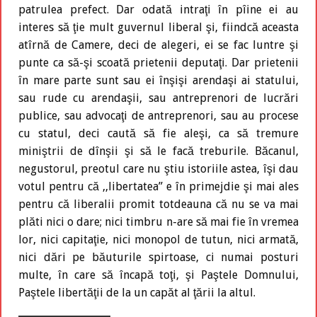
patrulea prefect. Dar odată intraţi în pîine ei au
interes să ţie mult guvernul liberal şi, fiindcă aceasta
atîrnă de Camere, deci de alegeri, ei se fac luntre şi
punte ca să-şi scoată prietenii deputaţi. Dar prietenii
în mare parte sunt sau ei înşişi arendaşi ai statului,
sau rude cu arendaşii, sau antreprenori de lucrări
publice, sau advocaţi de antreprenori, sau au procese
cu statul, deci caută să fie aleşi, ca să tremure
miniştrii de dînşii şi să le facă treburile. Băcanul,
negustorul, preotul care nu ştiu istoriile astea, îşi dau
votul pentru că ,,libertatea” e în primejdie şi mai ales
pentru că liberalii promit totdeauna că nu se va mai
plăti nici o dare; nici timbru n-are să mai fie în vremea
lor, nici capitaţie, nici monopol de tutun, nici armată,
nici dări pe băuturile spirtoase, ci numai posturi
multe, în care să încapă toţi, şi Paştele Domnului,
Paştele libertăţii de la un capăt al ţării la altul.