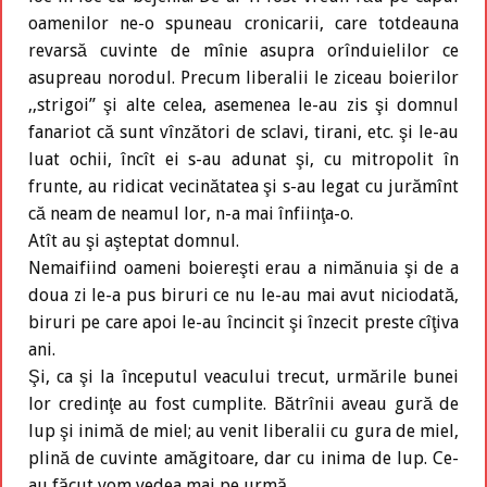
oamenilor ne-o spuneau cronicarii, care totdeauna
revarsă cuvinte de mînie asupra orînduielilor ce
asupreau norodul. Precum liberalii le ziceau boierilor
,,strigoi” şi alte celea, asemenea le-au zis şi domnul
fanariot că sunt vînzători de sclavi, tirani, etc. şi le-au
luat ochii, încît ei s-au adunat şi, cu mitropolit în
frunte, au ridicat vecinătatea şi s-au legat cu jurămînt
că neam de neamul lor, n-a mai înfiinţa-o.
Atît au şi aşteptat domnul.
Nemaifiind oameni boiereşti erau a nimănuia şi de a
doua zi le-a pus biruri ce nu le-au mai avut niciodată,
biruri pe care apoi le-au încincit şi înzecit preste cîţiva
ani.
Şi, ca şi la începutul veacului trecut, urmările bunei
lor credinţe au fost cumplite. Bătrînii aveau gură de
lup şi inimă de miel; au venit liberalii cu gura de miel,
plină de cuvinte amăgitoare, dar cu inima de lup. Ce-
au făcut vom vedea mai pe urmă.