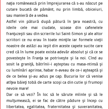
naţia românească prin împrejurarea că s-au născut pe
cutare bucată de pământ, nu prin limbă, obiceiuri,
sau manieră de a vedea.
Astfel vin pătură după pătură în ţara noastră, cu
ideile cele mai ciudate, scoase din cafenelele
franţuzeşti sau din scrierile lui Saint-Simon şi ale altor
scriitori ce nu erau în toate minţile iar formele vieţii
noastre de astăzi au ieşit din aceste capete sucite care
cred că în lume poate exista adevăr absolut şi că ce se
povesteşte în Franţa se potriveşte şi la noi. Cînd au
sosit la graniţă, bătrînii-i aşteptau cu masa-ntinsă şi
cu lumînări aprinse, habar n-aveau de ce-i aşteaptă şi
de ce belea şi-au adus pe cap. Bucuria lor că venise
atîţea băieţi tobă de carte scoşi ca din cutie şi frumoşi
nevoie mare!
Dar ce să vezi? În loc să le sărute mîinle şi să le
mulţumească, ei se fac de către pădure şi încep cu
libertatea, egalitatea, fraternitatea şi suveranitatea,