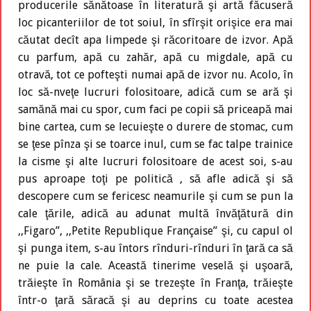
producerile sănătoase în literatură şi artă făcuseră
loc picanteriilor de tot soiul, în sfîrşit orişice era mai
căutat decît apa limpede şi răcoritoare de izvor. Apă
cu parfum, apă cu zahăr, apă cu migdale, apă cu
otravă, tot ce pofteşti numai apă de izvor nu. Acolo, în
loc să-nveţe lucruri folositoare, adică cum se ară şi
samănă mai cu spor, cum faci pe copii să priceapă mai
bine cartea, cum se lecuieşte o durere de stomac, cum
se ţese pînza şi se toarce inul, cum se fac talpe trainice
la cisme şi alte lucruri folositoare de acest soi, s-au
pus aproape toţi pe politică , să afle adică şi să
descopere cum se fericesc neamurile şi cum se pun la
cale ţările, adică au adunat multă învăţătură din
,,Figaro”, ,,Petite Republique Française” şi, cu capul ol
şi punga item, s-au întors rînduri-rînduri în ţară ca să
ne puie la cale. Această tinerime veselă şi uşoară,
trăieşte în România şi se trezeşte în Franţa, trăieşte
într-o ţară săracă şi au deprins cu toate acestea