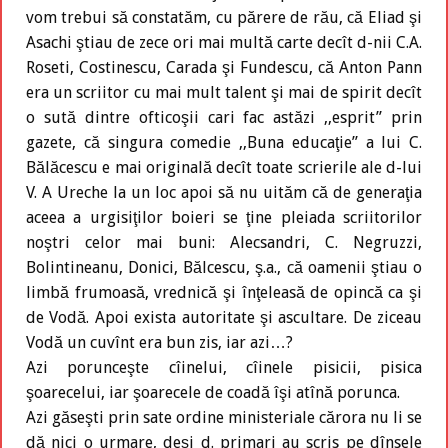
vom trebui să constatăm, cu părere de rău, că Eliad şi
Asachi ştiau de zece ori mai multă carte decît d-nii C.A.
Roseti, Costinescu, Carada şi Fundescu, că Anton Pann
era un scriitor cu mai mult talent şi mai de spirit decît
o sută dintre ofticoşii cari fac astăzi ,,esprit” prin
gazete, că singura comedie ,,Buna educaţie” a lui C.
Bălăcescu e mai originală decît toate scrierile ale d-lui
V. A Ureche la un loc apoi să nu uităm că de generaţia
aceea a urgisiţilor boieri se ţine pleiada scriitorilor
noştri celor mai buni: Alecsandri, C. Negruzzi,
Bolintineanu, Donici, Bălcescu, ş.a., că oamenii ştiau o
limbă frumoasă, vrednică şi înţeleasă de opincă ca şi
de Vodă. Apoi exista autoritate şi ascultare. De ziceau
Vodă un cuvînt era bun zis, iar azi…?
Azi porunceşte cîinelui, cîinele pisicii, pisica
şoarecelui, iar şoarecele de coadă îşi atînă porunca.
Azi găseşti prin sate ordine ministeriale cărora nu li se
dă nici o urmare, deşi d. primari au scris pe dînsele