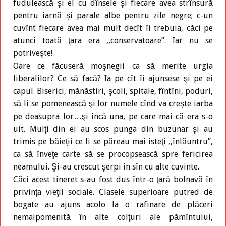
fudulească şi el cu dînsele şi fiecare avea strînsură
pentru iarnă şi parale albe pentru zile negre; c-un
cuvînt fiecare avea mai mult decît îi trebuia, căci pe
atunci toată ţara era ,,conservatoare”. Iar nu se
potriveşte!
Oare ce făcuseră moşnegii ca să merite urgia
liberalilor? Ce să facă? Ia pe cît îi ajunsese şi pe ei
capul. Biserici, mănăstiri, şcoli, spitale, fîntîni, poduri,
să li se pomenească şi lor numele cînd va creşte iarba
pe deasupra lor…şi încă una, pe care mai că era s-o
uit. Mulţi din ei au scos punga din buzunar şi au
trimis pe băieţii ce li se păreau mai isteţi ,,înlăuntru”,
ca să înveţe carte să se procopsească spre fericirea
neamului. Şi-au crescut şerpi în sîn cu alte cuvinte.
Căci acest tineret s-au fost dus într-o ţară bolnavă în
privinţa vieţii sociale. Clasele superioare putred de
bogate au ajuns acolo la o rafinare de plăceri
nemaipomenită în alte colţuri ale pămîntului,