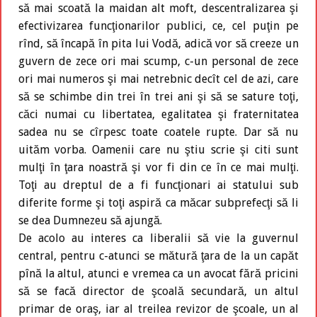
să mai scoată la maidan alt moft, descentralizarea şi
efectivizarea funcţionarilor publici, ce, cel puţin pe
rînd, să încapă în pita lui Vodă, adică vor să creeze un
guvern de zece ori mai scump, c-un personal de zece
ori mai numeros şi mai netrebnic decît cel de azi, care
să se schimbe din trei în trei ani şi să se sature toţi,
căci numai cu libertatea, egalitatea şi fraternitatea
sadea nu se cîrpesc toate coatele rupte. Dar să nu
uităm vorba. Oamenii care nu ştiu scrie şi citi sunt
mulţi în ţara noastră şi vor fi din ce în ce mai mulţi.
Toţi au dreptul de a fi funcţionari ai statului sub
diferite forme şi toţi aspiră ca măcar subprefecţi să li
se dea Dumnezeu să ajungă.
De acolo au interes ca liberalii să vie la guvernul
central, pentru c-atunci se mătură ţara de la un capăt
pînă la altul, atunci e vremea ca un avocat fără pricini
să se facă director de şcoală secundară, un altul
primar de oraş, iar al treilea revizor de şcoale, un al