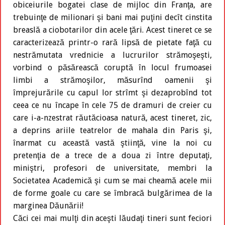
obiceiurile bogatei clase de mijloc din Franţa, are
trebuinţe de milionari şi bani mai puţini decît cinstita
breaslă a ciobotarilor din acele ţări. Acest tineret ce se
caracterizează printr-o rară lipsă de pietate faţă cu
nestrămutata vrednicie a lucrurilor strămoşeşti,
vorbind o păsărească coruptă în locul frumoasei
limbi a strămoşilor, măsurînd oamenii şi
împrejurările cu capul lor strîmt şi dezaprobînd tot
ceea ce nu încape în cele 75 de dramuri de creier cu
care i-a-nzestrat răutăcioasa natură, acest tineret, zic,
a deprins ariile teatrelor de mahala din Paris şi,
înarmat cu această vastă ştiinţă, vine la noi cu
pretenţia de a trece de a doua zi între deputaţi,
miniştri, profesori de universitate, membri la
Societatea Academică şi cum se mai cheamă acele mii
de forme goale cu care se îmbracă bulgărimea de la
marginea Dăunării!
Căci cei mai mulţi din aceşti lăudaţi tineri sunt feciori