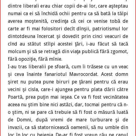
dintre liberali erau chiar copii de-ai lor, care aşteptau
numai ca ei să închidă ochii pentru ca să bată la tălpi
averea moştenită, credinţa că cei ce venise tobă de
carte ar fi mai folositori decît dînşii, patriotismul lor
dintotdeuna încercat şi dovedit prin cinci veacuri de
cînd au stătut stîlpi acestei ţări, i-au făcut să tacă
molcum şi să se retragă din viaţa publică fără zgomot,
fără opoziţie, fără mînie.
I-au tras liberalii pe sfoară, cum îi trăsese cu un veac
şi ceva înainte fanariotul Mavrocordat. Acest domn
şiret nu putea pune biruri pe ţărani pentru că erau
vecini şi cisla, care-i ajungea pentru plata dării către
Poartă, prea puţin mai ieşea. Ce va fi fost vecinătatea
aceea nu ştim bine nici astăzi, dar, tocmai pentru că n-
o ştim, ni se pare că trebuie să fi fost o măsură luată
de Domni, după vremi de mare turburare şi de
invazii, ca să statornicească oamenii, să nu umble din
loc în loc cu bejenia. De-ar fi fost vreun rău pe capul