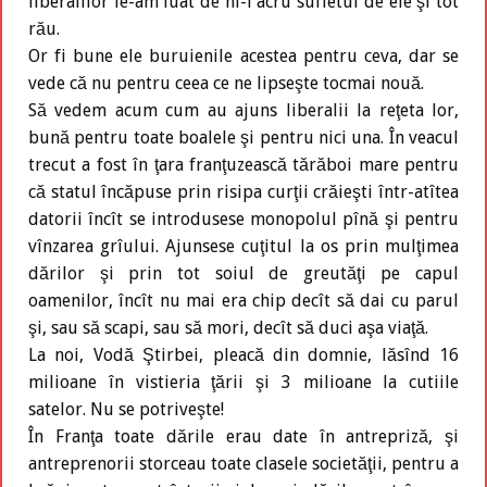
liberalilor le-am luat de ni-i acru sufletul de ele şi tot
rău.
Or fi bune ele buruienile acestea pentru ceva, dar se
vede că nu pentru ceea ce ne lipseşte tocmai nouă.
Să vedem acum cum au ajuns liberalii la reţeta lor,
bună pentru toate boalele şi pentru nici una. În veacul
trecut a fost în ţara franţuzească tărăboi mare pentru
că statul încăpuse prin risipa curţii crăieşti într-atîtea
datorii încît se introdusese monopolul pînă şi pentru
vînzarea grîului. Ajunsese cuţitul la os prin mulţimea
dărilor şi prin tot soiul de greutăţi pe capul
oamenilor, încît nu mai era chip decît să dai cu parul
şi, sau să scapi, sau să mori, decît să duci aşa viaţă.
La noi, Vodă Ştirbei, pleacă din domnie, lăsînd 16
milioane în vistieria ţării şi 3 milioane la cutiile
satelor. Nu se potriveşte!
În Franţa toate dările erau date în antrepriză, şi
antreprenorii storceau toate clasele societăţii, pentru a