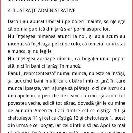
4. ILUSTRAŢII ADMINISTRATIVE
Dacă i-au apucat liberalii pe boieri înainte, se-nţelege
că opinia publică din ţară s-ar porni asupra lor.
Nu înţelegea nimenea atunci la noi, şi abia acum au
început să înţeleagă pe ici pe colo, că temeiul unui stat
e munca, şi nu legile.
Nu înţelegea aproape nimeni, că bogăţia unui popor
stă, nici în bani ci iarăşi în muncă.
Banul ,,reprezentează” numai munca, nu este ea însăşi,
şi, aducînd bani mulţi cu ciubărul într-o ţară în care
munca lipseşte, veri ajunge să plăteşti o zi de lucru cu
un napoleon, o pereche de cisme cu cinci, şi-acolo tot
povestea veche, adică tot sărac, dovadă ţările cu mine
de aur din America. Căci dintre cel ce cîştigă 10 şi
cheltuieşte 11 şi cel ce cîştigă 12 şi cheltuieşte 1, acest
din urmă e cel bogat, iar cel dintîi e sărac. Apoi se mai
răspîndise încă o părere greşită, care era, ba mai este