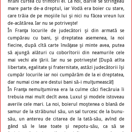
hrăni curtea cu trîntorii ei. La noi, dările se strîngeau
mare parte de-a dreptul, iar Vodă era boier cu stare,
care trăia de pe moşiile lui şi nici nu făcea vreun lux
de-acătărea. Iar nu se potriveşte!
În Franţa locurile de judecători şi din armată se
cumpărau cu bani, şi dreptatea asemenea, la noi
fiecine, după cîtă carte învăţase şi minte avea, putea
să ajungă alături cu coborîtorii din neamurile cele
mai vechi ale ţării. Iar nu se potriveşte! [După atîta
libertate, egalitate şi fraternitate, astăzi judecătorii îşi
cumpăr locurile iar noi cumpărăm de la ei dreptatea,
dar numai cine are destui bani să-i mulţumească!]
În Franţa nemulţumirea era la culme căci fiecăruia îi
trebuia mai mult decît avea. Luxul şi modele istoveau
averile cele mari. La noi, boierul moştenea o blană de
samur de la străbunul său, un sal turcesc de la bunu-
său, un antereu de citarea de la tată-său, avînd de
gând să le lase toate şi nepotu-său, ca să se