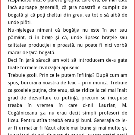
încă aproape generală, că ţara noastră e cumplit de
bogată şi că poţi cheltui din greu, ea tot o să aibă de
unde plăti.
Nu-nţelegea nimeni că bogăţia nu este în aer sau
pământ, ci în braţe şi că, unde lipsesc braţele sau
calitatea producţiei e proastă, nu poate fi nici vorbă
măcar de ţară bogată.
Deci în ţară săracă am voit să introducem de-a gata
toate formele civilizaţiei apusene.
Trebuie şcoli. Prin ce le putem înfiinţa? După cum am
spus, buruiana noastră de leac – prin muncă. Trebuie
ca şcoalele puţine, cîte erau, să se ridice la cel mai înalt
grad de dezvoltare cu putinţă, precum se începuse
treaba în vremea în care d-nii Laurian, M.
Cogălniceanu ş.a. nu erau decît simpli profesori de
liceu. Pentru atîta treabă erau şi buni. Generaţia ce le-
ar fi urmat ar fi făcut altele mai bune şi mai multe şi,