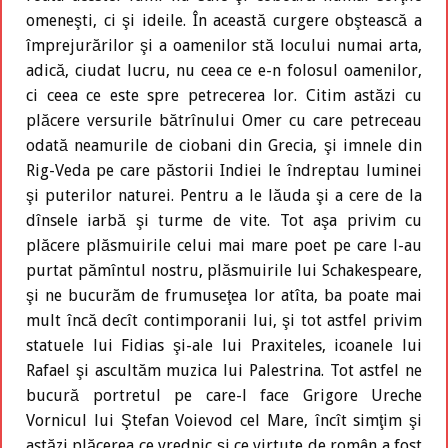
omeneşti, ci şi ideile. În această curgere obştească a
împrejurărilor şi a oamenilor stă locului numai arta,
adică, ciudat lucru, nu ceea ce e-n folosul oamenilor,
ci ceea ce este spre petrecerea lor. Citim astăzi cu
plăcere versurile bătrînului Omer cu care petreceau
odată neamurile de ciobani din Grecia, şi imnele din
Rig-Veda pe care păstorii Indiei le îndreptau luminei
şi puterilor naturei. Pentru a le lăuda şi a cere de la
dînsele iarbă şi turme de vite. Tot aşa privim cu
plăcere plăsmuirile celui mai mare poet pe care l-au
purtat pămîntul nostru, plăsmuirile lui Schakespeare,
şi ne bucurăm de frumuseţea lor atîta, ba poate mai
mult încă decît contimporanii lui, şi tot astfel privim
statuele lui Fidias şi-ale lui Praxiteles, icoanele lui
Rafael şi ascultăm muzica lui Palestrina. Tot astfel ne
bucură portretul pe care-l face Grigore Ureche
Vornicul lui Ştefan Voievod cel Mare, încît simţim şi
astăzi plăcerea ce vrednic şi ce virtute de român a fost