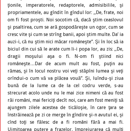
ţionile, imperatorele, redaptorele, admisibilile, şi
propriamentele, au gîndit în gîndul lor: ,,De, frate, noi
om fi fost proşti. Noi socotim că, dacă ştim ceaslovul
şi psaltirea, cum se ară gospodăreşte un ogor, cum se
cresc vite şi cum se strîng banii, apoi ştim multe. Da’ ia
auzi-i, că nu ştim nici măcar româneşte”. Şi în loc să ia
biciul din cui să le arate cum li-i popa lor, au zis: ,,De,
dragii moşului aşa o fi. N-om fi ştiind nici
româneşte…Dar de acum mult au fost, puţin au
rămas, şi în locul nostru voi veţi stăpîni lumea şi veţi
orîndui-o cum vă va plăcea vouă”. Şi, luîndu-şi ziua
bună de la lume ca de la cel codru verde, s-au
strecurat acolo unde nu le mai zice nimeni că au fost
răi români, mai fericiţi decît noi, care am fost meniţi să
ajungem zilele acestea de ticăloşie, în care ţara se
înstrăinează pe zi ce merge în gîndire şi-n avutul ei, şi
cînd toţi se fălesc de a fi români fără a mai fi.
Uimitoarea putere a frazelor, împrejurarea că mulţi