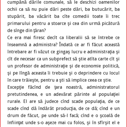
cumpănă dările comunale, să le deschizi oamenilor
ochii ca să nu puie dări peste dări, ba butucărit, ba
stupărit, ba văcărit ba cîte comedii toate îi trec
primarului pentru a stoarce şi cea din urmă picătură
de sînge din ţăran?
Ce era mai firesc decît ca liberalii să se întrebe ce
înseamnă a administra? Îndată ce ar fi făcut această
întrebare ar fi văzut ce gingaş lucru e administraţia şi
cît de necesar ca un subprefect să ştie atîta carte cît şi
un profesor de administraţie şi de economie politică,
şi pe lîngă aceasta îi trebuie şi o deprindere cu locul
în care trăieşte, pentru a şti să implice ceea ce ştie.
Excepţie făcînd de ţara noastră, administratorul
pretutindenea, e un adevărat părinte al populaţiei
rurale. El are să judece cînd scade populaţia, de ce
scade cînd dă îndărăt producţia, de ce dă; cînd e un
drum de făcut, pe unde să-l facă; cînd e o şcoală de
înfiinţat unde s-o aşeze mai cu folos, şi în sfîrşit el e