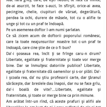
de-ai asurzit, te face s-auzi, în sfîrşit, orice-ai avea,
pecingine, chelie, ciupituri de vărsat, degerătură,
perdea la ochi, durere de măsele, tot cu o alifie te
unge şi tot cu un praf te îndoapă.
Pe un asemenea doftor l-am numi şarlatan.
Ce să zicem acum de doftorii poporului românesc,
care la toate neajunsurilor noastre tot c-un praf te
îndoapă, care cine ştie de ce o fi bun?
Da’-i şoseaua rea, încît ţi se frînge caru-n drum?
Libertate, egalitate şi fraternitate şi toate vor merge
bine. Dar se înmulţesc datoriile publice? Libertate,
egalitate şi fraternitate dă oamenilor şi s-or plăti. Da’-
i şcoala rea, da’ nu ştiu profesorii carte, dar ţăranul
sărăceşte, dar breslele dau înapoi, dar nu se face grîu,
da’-i boală de vite?…Libertate, egalitate şi
fraternitate, şi toate or merge bine ca prin minune.
Am arătat într-un rînd, că aceste prafuri şi alifii ale