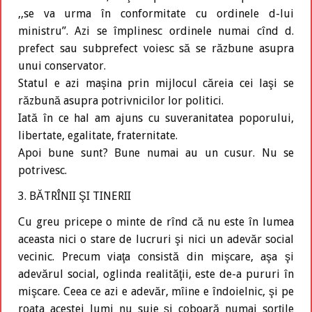
,,se va urma în conformitate cu ordinele d-lui
ministru”. Azi se împlinesc ordinele numai cînd d.
prefect sau subprefect voiesc să se răzbune asupra
unui conservator.
Statul e azi maşina prin mijlocul căreia cei laşi se
răzbună asupra potrivnicilor lor politici.
Iată în ce hal am ajuns cu suveranitatea poporului,
libertate, egalitate, fraternitate.
Apoi bune sunt? Bune numai au un cusur. Nu se
potrivesc.
3. BĂTRÎNII ŞI TINERII
Cu greu pricepe o minte de rînd că nu este în lumea
aceasta nici o stare de lucruri şi nici un adevăr social
vecinic. Precum viaţa consistă din mişcare, aşa şi
adevărul social, oglinda realităţii, este de-a pururi în
mişcare. Ceea ce azi e adevăr, mîine e îndoielnic, şi pe
roata acestei lumi nu suie şi coboară numai sorţile