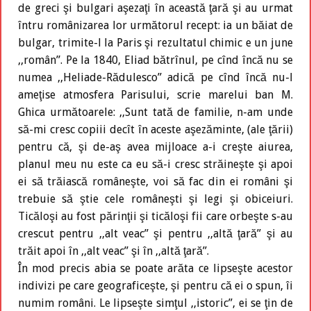
de greci şi bulgari aşezaţi în această ţară şi au urmat
întru românizarea lor următorul recept: ia un băiat de
bulgar, trimite-l la Paris şi rezultatul chimic e un june
,,român”. Pe la 1840, Eliad bătrînul, pe cînd încă nu se
numea ,,Heliade-Rădulesco” adică pe cînd încă nu-l
ameţise atmosfera Parisului, scrie marelui ban M.
Ghica următoarele: ,,Sunt tată de familie, n-am unde
să-mi cresc copiii decît în aceste aşezăminte, (ale ţării)
pentru că, şi de-aş avea mijloace a-i creşte aiurea,
planul meu nu este ca eu să-i cresc străineşte şi apoi
ei să trăiască româneşte, voi să fac din ei români şi
trebuie să ştie cele româneşti şi legi şi obiceiuri.
Ticăloşi au fost părinţii şi ticăloşi fii care orbeşte s-au
crescut pentru ,,alt veac” şi pentru ,,altă ţară” şi au
trăit apoi în ,,alt veac” şi în ,,altă ţară”.
În mod precis abia se poate arăta ce lipseşte acestor
indivizi pe care geograficeşte, şi pentru că ei o spun, îi
numim români. Le lipseşte simţul ,,istoric”, ei se ţin de