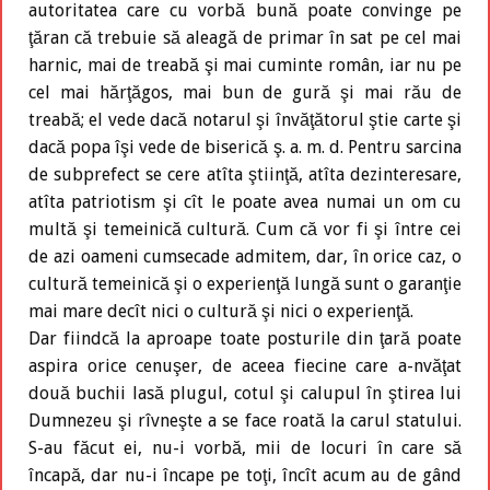
autoritatea care cu vorbă bună poate convinge pe
ţăran că trebuie să aleagă de primar în sat pe cel mai
harnic, mai de treabă şi mai cuminte român, iar nu pe
cel mai hărţăgos, mai bun de gură şi mai rău de
treabă; el vede dacă notarul şi învăţătorul ştie carte şi
dacă popa îşi vede de biserică ş. a. m. d. Pentru sarcina
de subprefect se cere atîta ştiinţă, atîta dezinteresare,
atîta patriotism şi cît le poate avea numai un om cu
multă şi temeinică cultură. Cum că vor fi şi între cei
de azi oameni cumsecade admitem, dar, în orice caz, o
cultură temeinică şi o experienţă lungă sunt o garanţie
mai mare decît nici o cultură şi nici o experienţă.
Dar fiindcă la aproape toate posturile din ţară poate
aspira orice cenuşer, de aceea fiecine care a-nvăţat
două buchii lasă plugul, cotul şi calupul în ştirea lui
Dumnezeu şi rîvneşte a se face roată la carul statului.
S-au făcut ei, nu-i vorbă, mii de locuri în care să
încapă, dar nu-i încape pe toţi, încît acum au de gând