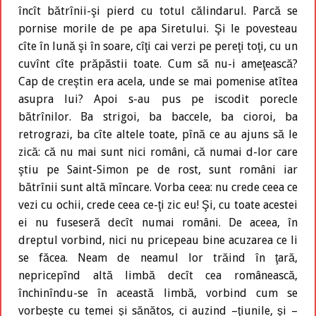
încît bătrînii-şi pierd cu totul călindarul. Parcă se
pornise morile de pe apa Siretului. Şi le povesteau
cîte în lună şi în soare, cîţi cai verzi pe pereţi toţi, cu un
cuvînt cîte prăpăstii toate. Cum să nu-i ameţească?
Cap de creştin era acela, unde se mai pomenise atîtea
asupra lui? Apoi s-au pus pe iscodit porecle
bătrînilor. Ba strigoi, ba baccele, ba cioroi, ba
retrograzi, ba cîte altele toate, pînă ce au ajuns să le
zică: că nu mai sunt nici români, că numai d-lor care
ştiu pe Saint-Simon pe de rost, sunt români iar
bătrînii sunt altă mîncare. Vorba ceea: nu crede ceea ce
vezi cu ochii, crede ceea ce-ţi zic eu! Şi, cu toate acestei
ei nu fuseseră decît numai români. De aceea, în
dreptul vorbind, nici nu pricepeau bine acuzarea ce li
se făcea. Neam de neamul lor trăind în ţară,
nepricepînd altă limbă decît cea românească,
închinîndu-se în această limbă, vorbind cum se
vorbeşte cu temei şi sănătos, ci auzind –ţiunile, şi –