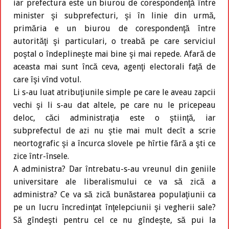
iar prefectura este un biurou de corespondenţă între
minister şi subprefecturi, şi în linie din urmă,
primăria e un biurou de corespondenţă între
autorităţi şi particulari, o treabă pe care serviciul
poştal o îndeplineşte mai bine şi mai repede. Afară de
aceasta mai sunt încă ceva, agenţi electorali faţă de
care îşi vînd votul.
Li s-au luat atribuţiunile simple pe care le aveau zapcii
vechi şi li s-au dat altele, pe care nu le pricepeau
deloc, căci administraţia este o ştiinţă, iar
subprefectul de azi nu ştie mai mult decît a scrie
neortografic şi a încurca slovele pe hîrtie fără a şti ce
zice într-însele.
A administra? Dar întrebatu-s-au vreunul din geniile
universitare ale liberalismului ce va să zică a
administra? Ce va să zică bunăstarea populaţiunii ca
pe un lucru încredinţat înţelepciunii şi vegherii sale?
Să gîndeşti pentru cel ce nu gîndeşte, să pui la