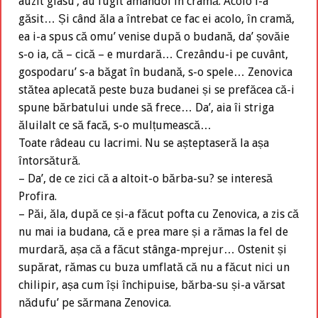
auzit glasu’, au fugit amândoi în cramă. Acolo i-a
găsit… Și când ăla a întrebat ce fac ei acolo, în cramă,
ea i-a spus că omu’ venise după o budană, da’ șovăie
s-o ia, că – cică – e murdară… Crezându-i pe cuvânt,
gospodaru’ s-a băgat în budană, s-o spele… Zenovica
stătea aplecată peste buza budanei și se prefăcea că-i
spune bărbatului unde să frece… Da’, aia îi striga
ăluilalt ce să facă, s-o mulțumească…
Toate râdeau cu lacrimi. Nu se așteptaseră la așa
întorsătură.
– Da’, de ce zici că a altoit-o bărba-su? se interesă
Profira.
– Păi, ăla, după ce și-a făcut pofta cu Zenovica, a zis că
nu mai ia budana, că e prea mare și a rămas la fel de
murdară, așa că a făcut stânga-mprejur… Ostenit și
supărat, rămas cu buza umflată că nu a făcut nici un
chilipir, așa cum își închipuise, bărba-su și-a vărsat
nădufu’ pe sărmana Zenovica.