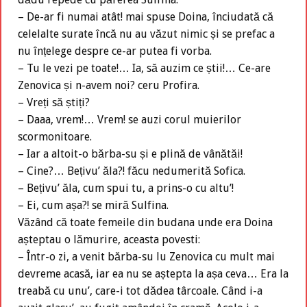
– De-ar fi numai atât! mai spuse Doina, înciudată că
celelalte surate încă nu au văzut nimic și se prefac a
nu înțelege despre ce-ar putea fi vorba.
– Tu le vezi pe toate!… Ia, să auzim ce știi!… Ce-are
Zenovica și n-avem noi? ceru Profira.
– Vreți să știți?
– Daaa, vrem!… Vrem! se auzi corul muierilor
scormonitoare.
– Iar a altoit-o bărba-su și e plină de vânătăi!
– Cine?… Bețivu’ ăla?! făcu nedumerită Sofica.
– Bețivu’ ăla, cum spui tu, a prins-o cu altu’!
– Ei, cum așa?! se miră Sulfina.
Văzând că toate femeile din budana unde era Doina
așteptau o lămurire, aceasta povesti:
– Într-o zi, a venit bărba-su lu Zenovica cu mult mai
devreme acasă, iar ea nu se aștepta la așa ceva… Era la
treabă cu unu’, care-i tot dădea târcoale. Când i-a