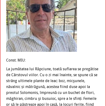
Const. MIU:
La jumătatea lui Răpciune, toată suflarea se pregătise
de Cârstovul viilor. Cu o zi mai înainte, se spune că se
strâng ultimele plante de leac: boz, micşunele,
năvalnic și mătrăgună, acestea fiind duse apoi la
preotul Solomonis, împreună cu un buchet de flori,
măghiran, cimbru şi busuioc, spre a le sfinți. Femeile
or să le păstreaze apoi în casă, la locuri ferite, fiind