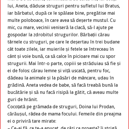
lui, Aneta, dăduse struguri pentru sufletul lui Bratus,
iar bărbatul, după ce le spălase bine, pregătise mai
multe poloboace, în care avea să deșerte mustul. Cu
mic, cu mare, vecinii veniseră la clacă, să-l ajute pe
gospodar la zdrobitul strugurilor. Bărbații cărau
târnele cu struguri, pe care le deșertau în trei budane
cât toate zilele, iar muierile și fetele se întreceau în
cânt și voie bună, ca să calce în picioare mai cu spor
strugurii. Mai într-o parte, copiii se străduiau să fie și
ei de folos: cărau lemne și viță uscată, pentru foc,
dădeau la animale și la păsări de mâncare, udau în
grădină. Aneta vedea de babe, să facă treabă bună la
bucătărie și să nu facă risipă la gătit, că aveau multe
guri de hrănit.
Cocoțată pe grămada de struguri, Doina lui Prodan,
cărăușul, râdea de mama focului. Femeile din preajma
ei o priviră tare mirate:
– Ce-ai fă, ce te-a apucat, de râzi ca proasta? îi strigă