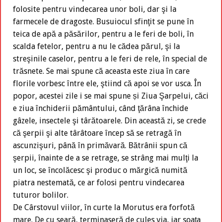
folosite pentru vindecarea unor boli, dar şi la
farmecele de dragoste. Busuiocul sfinţit se pune în
teica de apă a păsărilor, pentru a le feri de boli, în
scalda fetelor, pentru a nu le cădea părul, şi la
streşinile caselor, pentru a le feri de rele, în special de
trăsnete. Se mai spune că aceasta este ziua în care
florile vorbesc între ele, ştiind că apoi se vor usca. În
popor, acestei zile i se mai spune și Ziua Şarpelui, căci
e ziua închiderii pământului, când ţărâna închide
gâzele, insectele şi târătoarele. Din această zi, se crede
că şerpii şi alte târâtoare încep să se retragă în
ascunzişuri, până în primăvară. Bătrânii spun că
şerpii, înainte de a se retrage, se strâng mai mulţi la
un loc, se încolăcesc şi produc o mărgică numită
piatra nestemată, ce ar folosi pentru vindecarea
tuturor bolilor.
De Cârstovul viilor, în curte la Morutus era forfotă
mare. De cu seară, terminaseră de cules via, iar soața