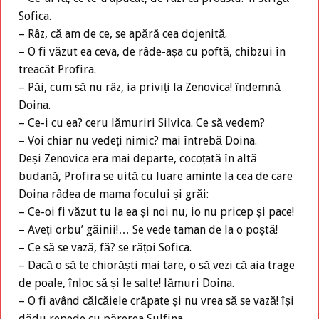
Sofica.
– Râz, că am de ce, se apără cea dojenită.
– O fi văzut ea ceva, de râde-așa cu poftă, chibzui în
treacăt Profira.
– Păi, cum să nu râz, ia priviți la Zenovica! îndemnă
Doina.
– Ce-i cu ea? ceru lămuriri Silvica. Ce să vedem?
– Voi chiar nu vedeți nimic? mai întrebă Doina.
Deși Zenovica era mai departe, cocoțată în altă
budană, Profira se uită cu luare aminte la cea de care
Doina râdea de mama focului și grăi:
– Ce-oi fi văzut tu la ea și noi nu, io nu pricep și pace!
– Aveți orbu’ găinii!… Se vede taman de la o poștă!
– Ce să se vază, fă? se rățoi Sofica.
– Dacă o să te chiorăști mai tare, o să vezi că aia trage
de poale, înloc să și le salte! lămuri Doina.
– O fi având călcăiele crăpate și nu vrea să se vază! își
dădu repede cu părerea Sulfina.