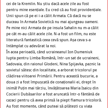
cei de la Kremlin. Nu știu dacă acele zile au fost
pentru mine esențiale. Eu cred că au fost providențiale.
Unii spun că pe ei i-a călit Armata. Că dacă nu se
duceau în Armata Sovietică nu mai ajungeau oameni.
Pe mine nici Armata de pe insula Sahalin nu m-a călit
pe cât m-au călit acele zile. N-a fost un film, nu este
literatură fantastică ceea cevă spun. Așa ceva s-a
întâmplat cu adevărat la noi.
În acea perioadă, când ucraineanul Ion Dumeniuk
lupta pentru Limba Română, într-un sat de ucraineni,
Sadovaia, din raionul Glodeni, Nina Spijavka, paznic la
sovietul sătesc din localitate, a arborat tricolorul pe
clădirea viitoarei Primării. Pentru această bucurie, a
doua zi a fost împușcată de conaționalii ei, drept în
inimă! Puțin mai târziu, învățătoarea Maria Isaicu din
Cocierii Dubăsarilor a fost aruncată într-o fântână de
cazaci pentru că avea prinsă la piept flamura tricoloră.
Au fost momente, când puteai să plătești cu viața