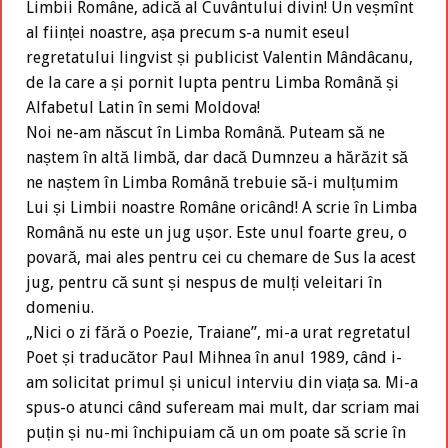
Limbii Române, adică al Cuvântului divin! Un veșmînt
al ființei noastre, așa precum s-a numit eseul
regretatului lingvist și publicist Valentin Mândâcanu,
de la care a și pornit lupta pentru Limba Română și
Alfabetul Latin în semi Moldova!
Noi ne-am născut în Limba Română. Puteam să ne
naștem în altă limbă, dar dacă Dumnzeu a hărăzit să
ne naștem în Limba Română trebuie să-i mulțumim
Lui și Limbii noastre Române oricând! A scrie în Limba
Română nu este un jug ușor. Este unul foarte greu, o
povară, mai ales pentru cei cu chemare de Sus la acest
jug, pentru că sunt și nespus de mulți veleitari în
domeniu.
„Nici o zi fără o Poezie, Traiane”, mi-a urat regretatul
Poet și traducător Paul Mihnea în anul 1989, când i-
am solicitat primul și unicul interviu din viața sa. Mi-a
spus-o atunci când sufeream mai mult, dar scriam mai
puțin și nu-mi închipuiam că un om poate să scrie în