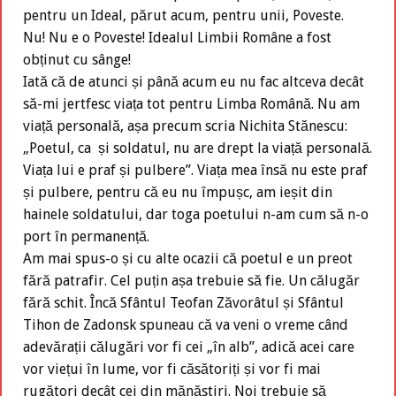
pentru un Ideal, părut acum, pentru unii, Poveste.
Nu! Nu e o Poveste! Idealul Limbii Române a fost
obținut cu sânge!
Iată că de atunci și până acum eu nu fac altceva decât
să-mi jertfesc viața tot pentru Limba Română. Nu am
viață personală, așa precum scria Nichita Stănescu:
„Poetul, ca și soldatul, nu are drept la viață personală.
Viața lui e praf și pulbere”. Viața mea însă nu este praf
și pulbere, pentru că eu nu împușc, am ieșit din
hainele soldatului, dar toga poetului n-am cum să n-o
port în permanență.
Am mai spus-o și cu alte ocazii că poetul e un preot
fără patrafir. Cel puțin așa trebuie să fie. Un călugăr
fără schit. Încă Sfântul Teofan Zăvorâtul și Sfântul
Tihon de Zadonsk spuneau că va veni o vreme când
adevărații călugări vor fi cei „în alb”, adică acei care
vor viețui în lume, vor fi căsătoriți și vor fi mai
rugători decât cei din mănăstiri. Noi trebuie să