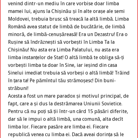
venind dintr-un mediu în care vorbise doar limba
mamei lui, ajuns la Chișinău și în alte orașe ale semi
Moldovei, trebuia brusc să treacă la altă limbă. Limba
Română avea statut de limbă de bucătărie, de limbă
minoră, de limbă-cenușăreasă! Era un Dezastru! Era o
Rușine să îndrăznești să vorbești în Limba Ta la
Chișinău! Nu asta era Limba Palatului, nu asta era
limba instanțelor de Stat! O altă limbă te obliga să-ți
vorbești limba ta doar în Sine, iar ieșind din casa
Sinelui imediat trebuia să vorbeși o altă limbă! Trăind
în țara ta! Pe pămîntul tău strămoșesc! Din buni-
străbuni!
Acesta a fost un mare paradox și motivul principal, de
fapt, care a și dus la destrămarea Uniunii Sovietice.
Pentru că nu poți să ții într-un cârd 15 păsări diferite,
dar să le impui o altă limbă, una comună, alta decît
limba lor. Fiecare pasăre are limba ei. Fiecare
republică venea cu limba ei. Dacă aveai dorința să le