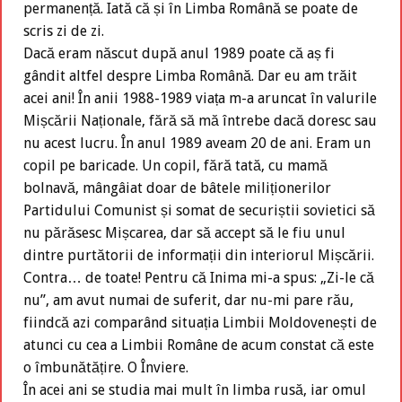
permanență. Iată că și în Limba Română se poate de
scris zi de zi.
Dacă eram născut după anul 1989 poate că aș fi
gândit altfel despre Limba Română. Dar eu am trăit
acei ani! În anii 1988-1989 viața m-a aruncat în valurile
Mișcării Naționale, fără să mă întrebe dacă doresc sau
nu acest lucru. În anul 1989 aveam 20 de ani. Eram un
copil pe baricade. Un copil, fără tată, cu mamă
bolnavă, mângâiat doar de bâtele miliționerilor
Partidului Comunist și somat de securiștii sovietici să
nu părăsesc Mișcarea, dar să accept să le fiu unul
dintre purtătorii de informații din interiorul Mișcării.
Contra… de toate! Pentru că Inima mi-a spus: „Zi-le că
nu”, am avut numai de suferit, dar nu-mi pare rău,
fiindcă azi comparând situația Limbii Moldovenești de
atunci cu cea a Limbii Române de acum constat că este
o îmbunătățire. O Înviere.
În acei ani se studia mai mult în limba rusă, iar omul