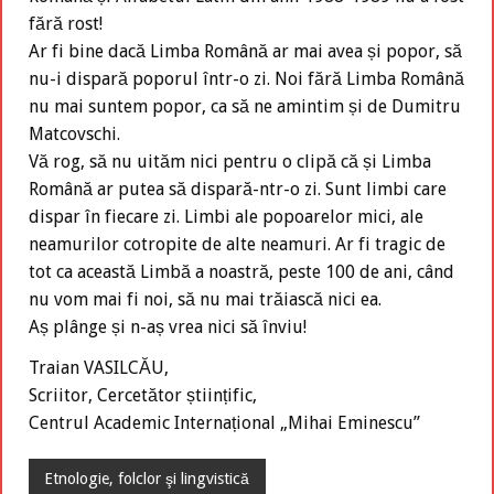
fără rost!
Ar fi bine dacă Limba Română ar mai avea și popor, să
nu-i dispară poporul într-o zi. Noi fără Limba Română
nu mai suntem popor, ca să ne amintim și de Dumitru
Matcovschi.
Vă rog, să nu uităm nici pentru o clipă că și Limba
Română ar putea să dispară-ntr-o zi. Sunt limbi care
dispar în fiecare zi. Limbi ale popoarelor mici, ale
neamurilor cotropite de alte neamuri. Ar fi tragic de
tot ca această Limbă a noastră, peste 100 de ani, când
nu vom mai fi noi, să nu mai trăiască nici ea.
Aș plânge și n-aș vrea nici să înviu!
Traian VASILCĂU,
Scriitor, Cercetător științific,
Centrul Academic Internațional „Mihai Eminescu”
Etnologie, folclor şi lingvistică