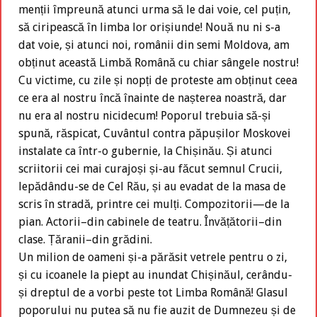
menții împreună atunci urma să le dai voie, cel puțin,
să ciripească în limba lor orișiunde! Nouă nu ni s-a
dat voie, și atunci noi, românii din semi Moldova, am
obținut această Limbă Română cu chiar sângele nostru!
Cu victime, cu zile și nopți de proteste am obținut ceea
ce era al nostru încă înainte de nașterea noastră, dar
nu era al nostru nicidecum! Poporul trebuia să-și
spună, răspicat, Cuvântul contra păpușilor Moskovei
instalate ca într-o gubernie, la Chișinău. Și atunci
scriitorii cei mai curajoși și-au făcut semnul Crucii,
lepădându-se de Cel Rău, și au evadat de la masa de
scris în stradă, printre cei mulți. Compozitorii—de la
pian. Actorii–din cabinele de teatru. Învățătorii–din
clase. Țăranii–din grădini.
Un milion de oameni și-a părăsit vetrele pentru o zi,
și cu icoanele la piept au inundat Chișinăul, cerându-
și dreptul de a vorbi peste tot Limba Română! Glasul
poporului nu putea să nu fie auzit de Dumnezeu și de