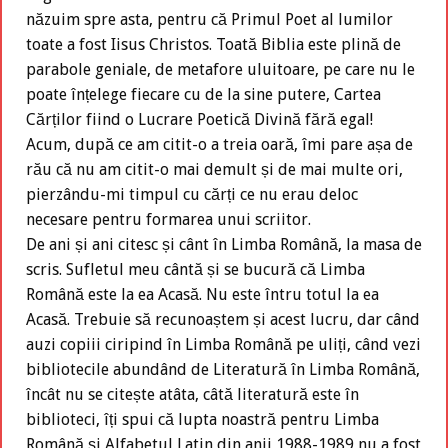
năzuim spre asta, pentru că Primul Poet al lumilor
toate a fost Iisus Christos. Toată Biblia este plină de
parabole geniale, de metafore uluitoare, pe care nu le
poate înțelege fiecare cu de la sine putere, Cartea
Cărților fiind o Lucrare Poetică Divină fără egal!
Acum, după ce am citit-o a treia oară, îmi pare așa de
rău că nu am citit-o mai demult și de mai multe ori,
pierzându-mi timpul cu cărți ce nu erau deloc
necesare pentru formarea unui scriitor.
De ani și ani citesc și cânt în Limba Română, la masa de
scris. Sufletul meu cântă și se bucură că Limba
Română este la ea Acasă. Nu este întru totul la ea
Acasă. Trebuie să recunoaștem și acest lucru, dar când
auzi copiii ciripind în Limba Română pe uliți, când vezi
bibliotecile abundând de Literatură în Limba Română,
încât nu se citește atâta, câtă literatură este în
biblioteci, îți spui că lupta noastră pentru Limba
Română și Alfabetul Latin din anii 1988-1989 nu a fost