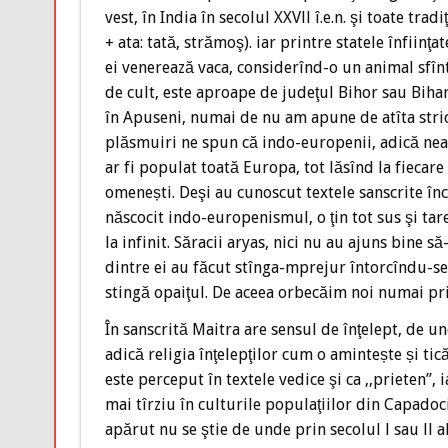
vest, în India în secolul XXVll î.e.n. şi toate tr
+ ata: tată, strămoş). iar printre statele înfiinţa
ei venerează vaca, considerînd-o un animal sfînt
de cult, este aproape de judeţul Bihor sau Biha
în Apuseni, numai de nu am apune de atîta stric
plăsmuiri ne spun că indo-europenii, adică neamul
ar fi populat toată Europa, tot lăsînd la fiecar
omenești. Deşi au cunoscut textele sanscrite încă
născocit indo-europenismul, o ţin tot sus şi ta
la infinit. Săracii aryas, nici nu au ajuns bine s
dintre ei au făcut stînga-mprejur întorcîndu-s
stingă opaiţul. De aceea orbecăim noi numai pri
În sanscrită Maitra are sensul de înţelept, de u
adică religia înţelepţilor cum o amintește și t
este perceput în textele vedice şi ca ,,prieten”, ia
mai tîrziu în culturile populaţiilor din Capadoci
apărut nu se ştie de unde prin secolul l sau ll 