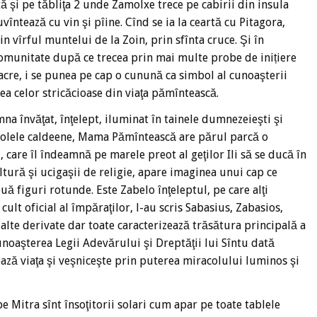
ă şi pe tăbliţa 2 unde Zamolxe trece pe cabirii din insula
vîntează cu vin şi pîine. Cînd se ia la ceartă cu Pitagora,
n vîrful muntelui de la Zoin, prin sfînta cruce. Şi în
 comunitate după ce trecea prin mai multe probe de inițiere
sacre, i se punea pe cap o cunună ca simbol al cunoaşterii
rea celor stricăcioase din viaţa pămîntească.
mna învăţat, înţelept, iluminat în tainele dumnezeieşti şi
racolele caldeene, Mama Pămîntească are părul parcă o
 care îl îndeamnă pe marele preot al geţilor Ili să se ducă în
ltură şi ucigaşii de religie, apare imaginea unui cap ce
uă figuri rotunde. Este Zabelo înţeleptul, pe care alţi
cult oficial al împăraţilor, l-au scris Sabasius, Zabasios,
alte derivate dar toate caracterizează trăsătura principală a
noaşterea Legii Adevărului şi Dreptăţii lui Sîntu dată
ează viaţa şi veşniceşte prin puterea miracolului luminos şi
e Mitra sînt însoţitorii solari cum apar pe toate tablele