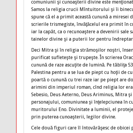
comuniunii şi cunoaşterii divine este menţionat
Samos la religia crucii Mîntuitorului şi îi binecu
spune că el a primit această cunună a miresei di
scrierile trismegiste, învăţăcelul era primit în
iar la capăt, ca o recunoaştere a devenirii sale 
tainelor divine şi a puterii lor pentru îndrepta
Deci Mitra şi în religia strămoşilor noştri, înse
purificat sufleteşte şi trupeşte. În scrierea O
cunună de raze ascuţite de lumină. Pe tăbliţa 53,
Palestina pentru a se lua de piept cu hoţii de cu
poartă o cunună cu trei raze iar pe piept are do
arimini din imperiul roman, cînd religia lor era 
Sebesio, Deus Aeterno, Deus Ariminus, Mitra şi 
personajului, comuniunea şi înţelepciunea în cu
muritorului Eno. Divinitate a luminii, el protej
prin puterea cunoaşterii, legilor divine.
Cele două figuri care îl întovărăşesc de obicei p