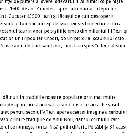
inţei de putere şi avere, adevărul îi va nimici ca pe nişte
peste 1600 de ani. Amintesc spre cutremurarea leprelor,
n.), Cucuteni(3500 î.e.n.) și lăcaşul de cult descoperit
ca simbol totemic un cap de taur, iar vechimea lui se urcă
totemul taurin apar pe sigiliile emeş din mileniul lll î.e.n. şi
zat pe un tripod iar uneori, de un picior al scaunului este
în ea capul de taur sau bour, cum i s-a spus în feudalismul
, dăinuit în tradiţiile noastre populare prin mai multe
 unde apare acest animal ca simbolistică sacră. Pe vasul
tat pentru secolul V î.e.n. apare aceeaşi imagine a cerbului
ează printre tradiţiile de Anul Nou, dansul cerbului care
eiul se numeşte turca, însă puțin diferit. Pe tăbliţa 31 acest