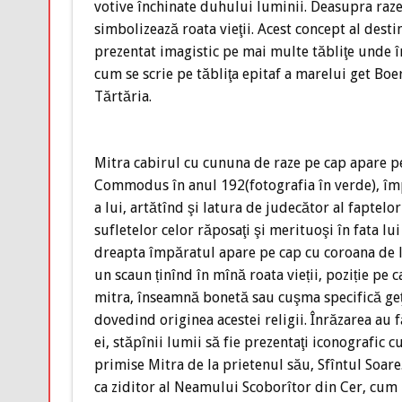
votive închinate duhului luminii. Deasupra razei
simbolizează roata vieţii. Acest concept al dest
prezentat imagistic pe mai multe tăbliţe unde în
cum se scrie pe tăbliţa epitaf a marelui get Boe
Tărtăria.
Mitra cabirul cu cununa de raze pe cap apare p
Commodus în anul 192(fotografia în verde), împă
a lui, artătînd şi latura de judecător al faptelo
sufletelor celor răposaţi şi merituoşi în fata lu
dreapta împăratul apare pe cap cu coroana de la
un scaun ținînd în mînă roata vieții, poziție pe 
mitra, înseamnă bonetă sau cuşma specifică geţ
dovedind originea acestei religii. Înrăzarea au 
ei, stăpînii lumii să fie prezentaţi iconografic
primise Mitra de la prietenul său, Sfîntul Soare.
ca ziditor al Neamului Scoborîtor din Cer, cum 