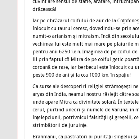
cuvînt are sensul de stafie, arătare, întruchipar
drăcească!
Iar pe obrăzarul coifului de aur de la Coţofeneşt
înlocuit cu taurul ceresc, dovedindu-se prin acest
numit-o arianism şi mitraism, încă din secolului V
vechimea lui este mult mai mare pe plaiurile mi
pentru anii 6250 î.e.n. Imaginea de pe coiful de
lll prin faptul că Mitra de pe coiful getic poa
coroană de raze, iar berbecul este înlocuit cu un
peste 900 de ani şi la cca 1000 km. în spaţiu!
Ca surse ale descoperiri religiei strămoşeşti ne 
aryas din India, neamul nostru răzleţit către soar
unde apare Mitra ca divinitate solară. În textel
cerul, purtînd uneori şi numele de Varuna; în 
înţelepciunii, potrivnicul falsităţii şi greșelii,
strîmbătorii de juruinţe.
Brahmanii, ca păstrători ai purităţii sîngelui şi