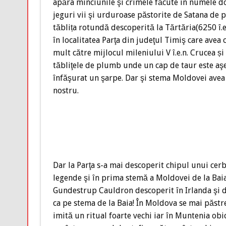
apăra minciunile şi crimele făcute în numele dor
jeguri vii şi urduroase păstorite de Satana de 
tăblița rotundă descoperită la Tărtăria(6250 î.e.
în
localitatea Parţa din judeţul Timiş care avea 
mult către mijlocul mileniului V î.e.n. Crucea și 
tăbliţele de plumb unde un cap de taur este aşe
înfăşurat un şarpe. Dar şi stema Moldovei avea 
nostru.
Dar la Parţa s-a mai descoperit chipul unui cerb
legende şi în prima stemă a Moldovei de la Baia
Gundestrup Cauldron descoperit în Irlanda şi da
ca pe stema de la Baia! În Moldova se mai păstr
imită un ritual foarte vechi iar în Muntenia obic