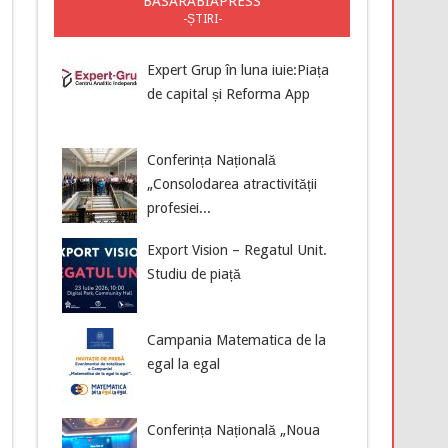
BASARABIAPRESS
-ȘTIRI-
Expert Grup în luna iuie:Piața
de capital și Reforma App
Conferința Națională
„Consolodarea atractivității
profesiei...
Export Vision – Regatul Unit.
Studiu de piață
Campania Matematica de la
egal la egal
Conferința Națională „Noua