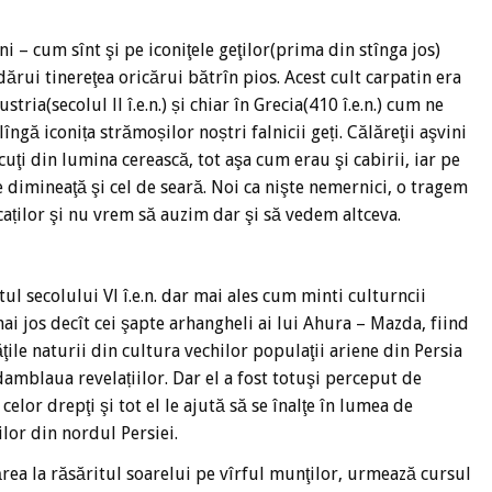
i – cum sînt şi pe iconiţele geţilor(prima din stînga jos)
dărui tinereţea oricărui bătrîn pios. Acest cult carpatin era
Austria(secolul ll î.e.n.) și chiar în Grecia(410 î.e.n.) cum ne
gă iconița strămoșilor noștri falnicii geți. Călăreţii aşvini
cuţi din lumina cerească, tot aşa cum erau şi cabirii, iar pe
 dimineaţă şi cel de seară. Noi ca nişte nemernici, o tragem
caților şi nu vrem să auzim dar şi să vedem altceva.
tul secolului Vl î.e.n. dar mai ales cum minti culturncii
ai jos decît cei şapte arhangheli ai lui Ahura – Mazda, fiind
ăţile naturii din cultura vechilor populaţii ariene din Persia
damblaua revelațiilor. Dar el a fost totuşi perceput de
celor drepţi şi tot el le ajută să se înalţe în lumea de
ilor din nordul Persiei.
rea la răsăritul soarelui pe vîrful munţilor, urmează cursul