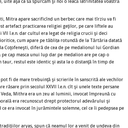
e, uite aşa ca să spurcăm şi noi o leacă latrinitatea voastră
i, Mitra apare sacrificînd un berbec care mai tîrziu va fi
 artefact practicarea religiei geţilor, pe care liftele au
ll î.e.n. dar cultul era legat de religia crucii şi deci
oritice, cum apare pe tăblița rotundă de la Tărtăria datată
 la Coţofeneşti, diferă de cea de pe medalionul lui Gordian
rtă pe cap masca unui lup dar pe medalion are pe cap o
 taur, restul este identic şi asta la o distanţă în timp de
pot fi de mare trebuinţă şi scrierile în sanscrită ale vechilor
e răsare prin secolul XXVll î.e.n. cît şi unele texte persane
e Veda, Mithra era un zeu al luminii, invocat împreună cu
morală era recunoscut drept protectorul adevărului şi
 cel ce era invocat în jurămintele solemne, cel ce îi pedepsea pe
 tradiţiilor aryas, spun că neamul lor a venit de undeva din