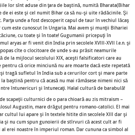
adiţiile lor sînt aduse din ţara de baştină, numită Bharata(Bihar
te de ei este şi cel numit Bihar ca să nu-şi uite rădăcinile. Şi
. Parţa unde a fost descoperit capul de taur în vechiul lăcaş
r cum este cunoscut în Ungaria. Mai avem şi munţii Bihariei
ăciune, cu toate şi în toate! Gugumanii pricepuţi în
 aryas ar fi venit din India prin secolele XVlll-XVll î.e.n. şi
e popas cîte o clocitoare de unde s-au prăsit neamurile
 de la mijlocul secolului XlX, aceşti falsificatori care au
re pentru că orice minciună nu are moarte dacă este repetată
ă-şi tragă sufletul în India sub a cerurilor cort şi mare parte
e la baştină pentru că acasă nu mai rămăsese nimeni nici să
ntre întunericuri şi întunecaţi. Halal cultură de barabulă!
nde scapeţii culturnici de o para chioară au zis mitraism –
icălosul Augustin, mare drăguț pentru romano-catolici. El mai
r cultul lui apare şi în textele hitite din secolele Xlll dar şi
a şi nu cum spun gunoierii de stîrvuri că acest cult ar fi
al al erei noastre în imperiul roman. Dar cununa ca simbol al