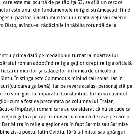
 care este mai scurtă de pe tăbliţa 53, se află un cerc ce
inului este unul din fundamentele religiei strămoşeşti, fiind
gerul păzitor îi arată muritorului roata vieţii sau caierul
ro Bisto, avîndu-și rădăcinile în tăblița rotundă de la
entru prima dată pe medalionul turnat la moartea lui
ratul roman adoptînd religia geţilor drept religia oficială
r fiecărui muritor şi călăuzitor în lumea de dincolo a
i Sîntu. În stînga este Commodus mînînd caii solari iar în
uri(culoarea galbenă), iar pe revers același personaj stă pe
care o vom găsi la împăratul Constantius. În latină cuvîntul
ilor cum a fost ea prezentată pe columna lui Traian,
făcut-o împăraţii romani care au considerat că nu se cade ca
 cu cuşma getică pe cap, ci musai cu cununa de raze pe care o
 Dar Mitra în religia geţilor era în fapt Sarmis sau Sarmise
bine zis-a poetul latin Ovidiu, fără a-l mitui sau şpăngui