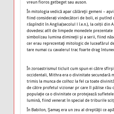
vreun fioros getbeget sau auson.
În mitologia vedică apar călăreţii gemeni – aşvin
fiind considerați vindecători de boli, ei putînd 
răspîndit în Anglia(secolul l î.e.n.), la celții din 
dovedesc atît de limpede monedele prezentate lîn
simbolizau lumina dimineţii şi a serii, fiind năs
cer erau reprezentaţi mitologic de luceafărul de
tare numai cu cavalerul trac foarte drag întune
În zoroastrismul ticluit cum spun ei către sfîrşi
occidentali, Mithra era o divinitate secundară m
trimis la munca de colhoz la fel ca toate divinit
de către profetul vizionar pr care îl pălise rău 
populaţie ca o divinitate ce protejează sufletele 
lumină, fiind venerat în special de triburile sciț
În Babilon, Şamaş era un zeu al dreptăţii ce apă