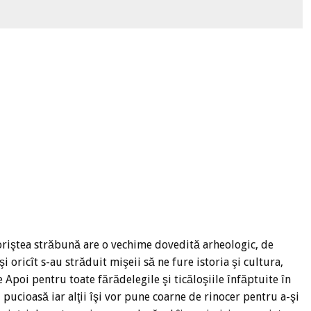
toriştea străbună are o vechime dovedită arheologic, de
i oricît s-au străduit mişeii să ne fure istoria şi cultura,
de Apoi pentru toate fărădelegile şi ticăloşiile înfăptuite în
pucioasă iar alţii îşi vor pune coarne de rinocer pentru a-şi