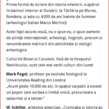
Prima formă de scriere din istoria omenirii, a apărut
în bazinul interior al Dunării, la Tărtăria pe Mureș,
România, și asta cu 4.000 de ani înainte de Summer
(arheologul Italian Marco Merlini)!
Acest fapt ascuns nouă, nu o spun eu, o spun oamenii
de știinţă internaţionali, arheologi, lingviști, precum și
nenumăratele mărturii din antichitate și vestigii
arheologice.
Culturile Boian și Cucuteni, încă de la începutul
Neoliticului, sunt cele mai vechi culturi din lume!
Mark Pagel
, profesor pe evoluție biologică la
Universitatea Reading din Londra:
„Acum peste 10.000 de ani, în spațiul carpatic a existat
un popor care vorbea o limbă unică, precursoare a
sanscritei și a latinei.”
W. Schiller
, arheolog american: „Civilizaţia şi istoria au