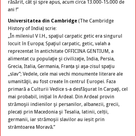
răsărit, cât şi spre apus, acum circa 13.000-15.000 de
ani !”
Universitatea din Cambridge
(The Cambridge
History of India) scrie:
„În mileniul V î.H., spaţiul carpatic getic era singurul
locuit în Europa; Spaţiul carpatic, getic, valah a
reprezentat în antichitate OFFICINA GENTIUM, a
alimentat cu populaţie şi civilizaţie, India, Persia,
Grecia, Italia, Germania, Franța şi aşa-zisul spaţiu
„slav”; Vedele, cele mai vechi monumente literare ale
umanităţii, au fost create în centrul Europei. Faza
primară a Culturii Vedice s-a desfăşurat în Carpaţi, cel
mai probabil, iniţial în Ardeal. Din Ardeal provin
strămoşii indienilor şi persanilor, albanezii, grecii,
plecați prin Macedonia şi Tesalia, latinii, celții,
germanii, iar strămoşii slavilor au ieșit prin
strâmtoarea Moravă.”