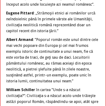
început acolo unde locuieşte azi neamul românesc”.
Eugene Pittard
: „Strămoşii etnici ai românilor urcă
neîndoielnic până în primele vârste ale Umanităţii,
civilizaţia neolitică română reprezentând doar un
capitol recent din istoria ţării.”
Albert Armand
: ”Poporul român este unul dintre cele
mai vechi popoare din Europa şi cel mai frumos
exemplu istoric de continuitate a unui neam, fie că
este vorba de traci, de geţi sau de daci. Locuitorii
pământului românesc, au rămas aceiaşi din epoca
neolitică, a pietrei şlefuite până în zilele noastre,
susţinând astfel, printr-un exemplu, poate unic în
istoria lumii, continuitatea unui neam.”
William Schiller
în cartea ”Unde s-a născut
civilizaţia?”: Civilizaţia s-a născut acolo unde trăieşte
astăzi poporul Român, răspândindu-se apoi, atât spre