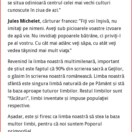
se situa odinioară centrul celei mai vechi culturi
cunoscute în ziua de azi.”
Jules Michelet
, cărturar francez: ”Fiţi voi înşivă, nu
imitaţi pe nimeni. Aveţi sub picioarele voastre izvoare
de apă vie. Nu invidiaţi popoarele bătrâne, ci priviţi-l
pe al vostru. Cu cât mai adânc veţi săpa, cu atât veţi
vedea tâşnind mai mult viaţa.”
Revenind la limba noastră multimilenară, important
de știut este faptul că 90% din scrierea sacră a Geţilor,
o găsim în scrierea noastră românească. Limba noastră
sfântă este singura limbă naturală de pe Pământ și stă
la baza aproape tuturor limbilor. Restul limbilor sunt
“făcături”, limbi inventate și impuse populaţiei
respective.
Așadar, este și firesc ca limba noastră să stea la baza
multor limbi, pentru că noi suntem Poporul
primordial.