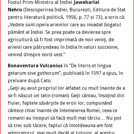
Fostul Prim-Ministru al Indiei
Jawaharlal
Nehru
(Descoperirea Indiei, București, Editura de Stat
pentru literatură politică, 1956, p. 77 și 73), a scris că:
„Vedele sunt opera arienilor care au invadat bogatul
pământ al Indiei. Se prea poate ca devierea spre
agricultură să fi fost imprimată de noii veniţi, de
arienii care pătrundeau în India în valuri succesive,
venind dinspre nord-vest.”
Bonaventura Vulcanius
în ”De literis et lingua
getarum sive gothorum”, publicată în 1597 a spus, în
preluare după Cato:
„Geţii au avut propriul lor alfabet cu mult înainte de a
se fi născut cel latin (roman). Geţii cântau, însoţind din
fluier, faptele săvârşite de eroii lor, compunând
cântece chiar înainte de întemeierea Romei, ceea ce
romanii au început să facă mult mai târziu… Nu pot
să trec sub tăcere, faptul că întotdeauna am fost
admiratorul, mai mult decât al tuturor, al acestui