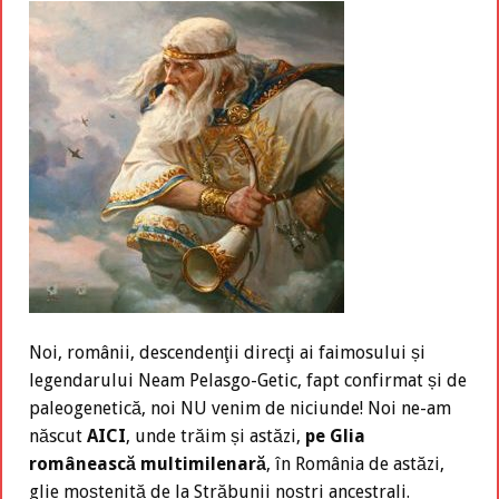
Noi, românii, descendenţii direcţi ai faimosului și
legendarului Neam Pelasgo-Getic, fapt confirmat și de
paleogenetică, noi NU venim de niciunde! Noi ne-am
născut
AICI
, unde trăim și astăzi,
pe Glia
românească multimilenară
, în România de astăzi,
glie moștenită de la Străbunii noștri ancestrali.