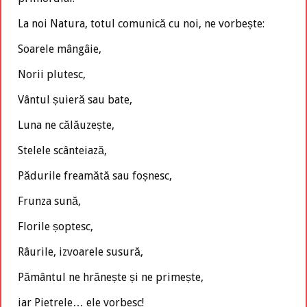
La noi Natura, totul comunică cu noi, ne vorbește:
Soarele mângâie,
Norii plutesc,
Vântul șuieră sau bate,
Luna ne călăuzește,
Stelele scânteiază,
Pădurile freamătă sau foșnesc,
Frunza sună,
Florile șoptesc,
Râurile, izvoarele susură,
Pământul ne hrănește și ne primește,
iar Pietrele… ele vorbesc!