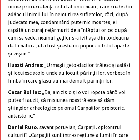
nume prin excelenţă nobil al unui neam, care crede din
adâncul inimii lui în nemurirea sufletelor, căci, după
judecata mea, condamnând puternic moartea, ei
capătă un curaj neţărmurit de a înfăptui orice; după
cum se vede, neamul geţilor s-a ivit aşa din totdeauna
de la natură, el a fost şi este un popor cu totul aparte
şi veşnic.”
Huszti Andras
: „Urmaşii geto-dacilor trăiesc şi astăzi
şi locuiesc acolo unde au locuit părinţii lor, vorbesc în
limba în care glăsuiau mai demult părinţii lor.”
Cezar Bolliac
: „Da, am zis-o şi o voi repeta până voi
putea fi auzit, că misiunea noastră este să dăm
ştiinţelor arheologice pe omul Carpaţilor preistoric,
anteistoric.”
Daniel Ruzo
, savant peruvian, Carpaţii, epicentrul
culturii? „Carpaţiii sunt într-o regiune a lumii în care