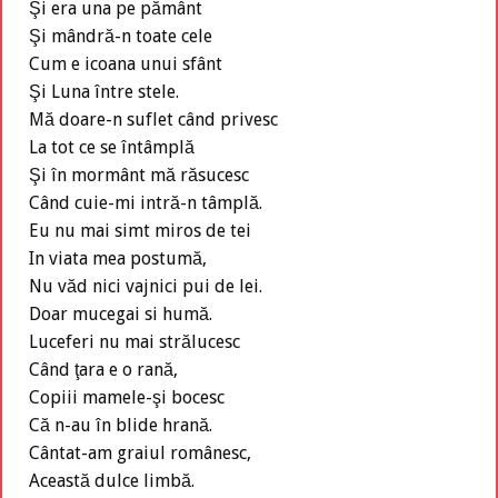
Şi era una pe pământ
Şi mândră-n toate cele
Cum e icoana unui sfânt
Şi Luna între stele.
Mă doare-n suflet când privesc
La tot ce se întâmplă
Şi în mormânt mă răsucesc
Când cuie-mi intră-n tâmplă.
Eu nu mai simt miros de tei
In viata mea postumă,
Nu văd nici vajnici pui de lei.
Doar mucegai si humă.
Luceferi nu mai strălucesc
Când ţara e o rană,
Copiii mamele-şi bocesc
Că n-au în blide hrană.
Cântat-am graiul românesc,
Această dulce limbă.