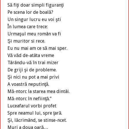
Să fiţi doar simpli figuranţi
Pe scena lor de boală?
Un singur lucru eu voi şti
În lumea care trece:
Urmaşul meu român va fi
Şi muritor si rece.
Eu nu mai am ce să mai sper.
Vă văd de-atâta vreme
Târându-vă în trai mizer
De griji şi de probleme.
Şi nici nu pot a mai privi
A voastră neputinţă.
Mă-ntorc la starea mea dintâi.
Mă-ntorc în nefiinţă.”
Luceafarul vorbi profet
Spre neamul lui, spre ţară.
Şi, lăcrimând, se stinse-ncet.
Muri a doua oară…