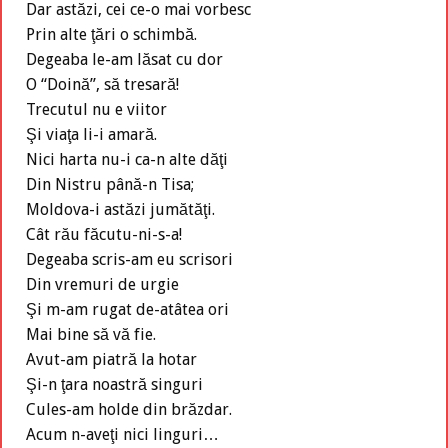
Dar astăzi, cei ce-o mai vorbesc
Prin alte ţări o schimbă.
Degeaba le-am lăsat cu dor
O “Doină”, să tresară!
Trecutul nu e viitor
Şi viaţa li-i amară.
Nici harta nu-i ca-n alte dăţi
Din Nistru până-n Tisa;
Moldova-i astăzi jumătăţi.
Cât rău făcutu-ni-s-a!
Degeaba scris-am eu scrisori
Din vremuri de urgie
Şi m-am rugat de-atâtea ori
Mai bine să vă fie.
Avut-am piatră la hotar
Şi-n ţara noastră singuri
Cules-am holde din brăzdar.
Acum n-aveţi nici linguri…