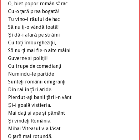
O, biet popor român sărac
Cu-o ţară prea bogată!
Tu vino-i răului de hac
Să nu ţi-o vândă toată!
Şi dă-i afară pe străini
Cu toţi îmburgheziţii,
Să nu-ţi mai fie-n alte mâini
Guverne si poliţii!
Cu trupe de comedianţi
Numindu-le partide
Sunteţi românii emigranţi
Din rai în ţări aride.
Pierdut-aţi banii ţării-n vânt
Şi-i goală vistieria.
Mai daţi şi ape şi pământ
Şi vindeţi România.
Mihai Viteazul v-a lăsat
O ţară mai rotundă.