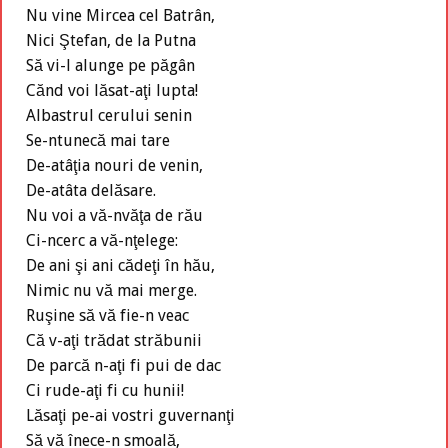
Nu vine Mircea cel Batrân,
Nici Ştefan, de la Putna
Să vi-l alunge pe păgân
Cănd voi lăsat-aţi lupta!
Albastrul cerului senin
Se-ntunecă mai tare
De-atâţia nouri de venin,
De-atâta delăsare.
Nu voi a vă-nvăţa de rău
Ci-ncerc a vă-nţelege:
De ani şi ani cădeţi în hău,
Nimic nu vă mai merge.
Ruşine să vă fie-n veac
Că v-aţi trădat străbunii
De parcă n-aţi fi pui de dac
Ci rude-aţi fi cu hunii!
Lăsaţi pe-ai vostri guvernanţi
Să vă înece-n smoală,