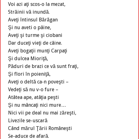
Voi azi aţi scos-o la mezat,
Străinii vă inundă.
Aveţi întinsul Bărăgan
Şi nu aveti o pâine,
Aveţi şi turme şi ciobani
Dar duceţi vieţi de câine.
Aveţi bogaţii munţi Carpaţi
Şi dulcea Mioriţă,
Păduri de brazi ce vă sunt fraţi,
Şi flori în poieniţă,
Aveţi o deltă ca-n poveşti –
Vedeţi să nu v-o fure –
Atâtea ape, atâţia peşti
Şi nu mâncaţi nici mure…
Nici vii pe deal nu mai zăreşti,
Livezile se-uscară
Când mărul Ţării Româneşti
Se-aduce de afară.