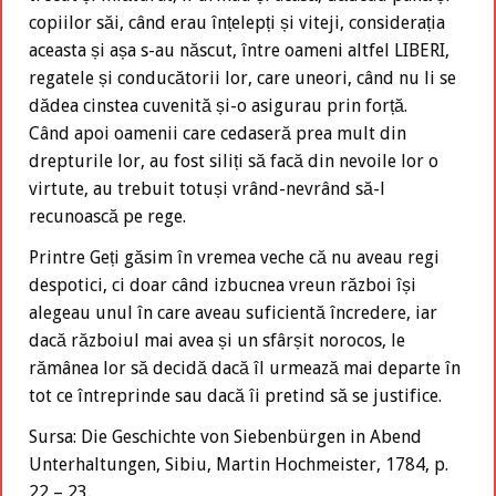
copiilor săi, când erau înțelepți și viteji, considerația
aceasta și așa s-au născut, între oameni altfel LIBERI,
regatele și conducătorii lor, care uneori, când nu li se
dădea cinstea cuvenită și-o asigurau prin forță.
Când apoi oamenii care cedaseră prea mult din
drepturile lor, au fost siliți să facă din nevoile lor o
virtute, au trebuit totuși vrând-nevrând să-l
recunoască pe rege.
Printre Geți găsim în vremea veche că nu aveau regi
despotici, ci doar când izbucnea vreun război își
alegeau unul în care aveau suficientă încredere, iar
dacă războiul mai avea și un sfârșit norocos, le
rămânea lor să decidă dacă îl urmează mai departe în
tot ce întreprinde sau dacă îi pretind să se justifice.
Sursa: Die Geschichte von Siebenbürgen in Abend
Unterhaltungen, Sibiu, Martin Hochmeister, 1784, p.
22 – 23.