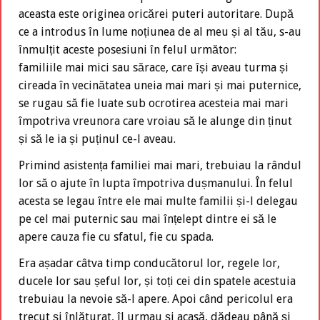
aceasta este originea oricărei puteri autoritare. După
ce a introdus în lume noțiunea de al meu și al tău, s-au
înmulțit aceste posesiuni în felul următor:
familiile mai mici sau sărace, care își aveau turma și
cireada în vecinătatea uneia mai mari și mai puternice,
se rugau să fie luate sub ocrotirea acesteia mai mari
împotriva vreunora care vroiau să le alunge din ținut
și să le ia și puținul ce-l aveau.
Primind asistența familiei mai mari, trebuiau la rândul
lor să o ajute în lupta împotriva dușmanului. În felul
acesta se legau între ele mai multe familii și-l delegau
pe cel mai puternic sau mai înțelept dintre ei să le
apere cauza fie cu sfatul, fie cu spada.
Era așadar câtva timp conducătorul lor, regele lor,
ducele lor sau șeful lor, și toți cei din spatele acestuia
trebuiau la nevoie să-l apere. Apoi când pericolul era
trecut și înlăturat, îl urmau și acasă, dădeau până și