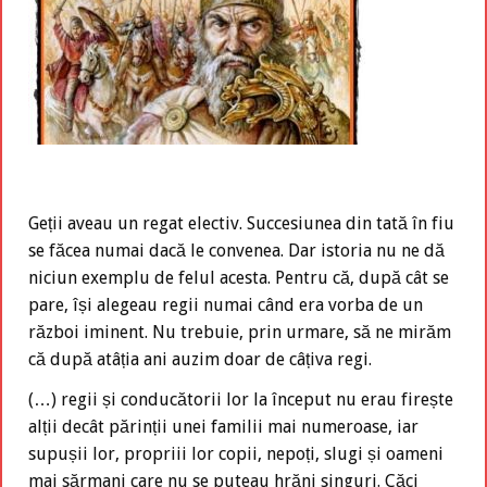
Geții aveau un regat electiv. Succesiunea din tată în fiu
se făcea numai dacă le convenea. Dar istoria nu ne dă
niciun exemplu de felul acesta. Pentru că, după cât se
pare, își alegeau regii numai când era vorba de un
război iminent. Nu trebuie, prin urmare, să ne mirăm
că după atâția ani auzim doar de câțiva regi.
(…) regii și conducătorii lor la început nu erau firește
alții decât părinții unei familii mai numeroase, iar
supușii lor, propriii lor copii, nepoți, slugi și oameni
mai sărmani care nu se puteau hrăni singuri. Căci