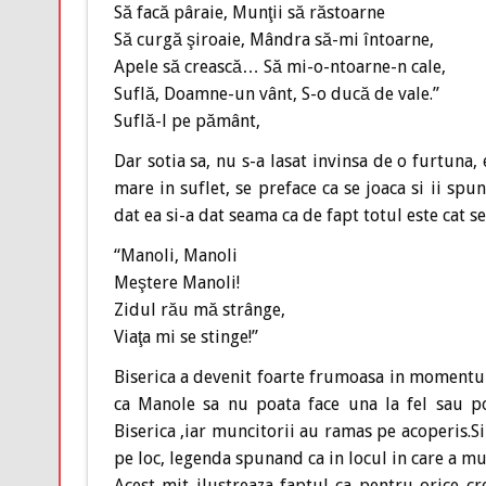
Să facă pâraie, Munţii să răstoarne
Să curgă şiroaie, Mândra să-mi întoarne,
Apele să crească… Să mi-o-ntoarne-n cale,
Suflă, Doamne-un vânt, S-o ducă de vale.”
Suflă-l pe pământ,
Dar sotia sa, nu s-a lasat invinsa de o furtuna
mare in suflet, se preface ca se joaca si ii spu
dat ea si-a dat seama ca de fapt totul este cat se
“Manoli, Manoli
Meştere Manoli!
Zidul rău mă strânge,
Viaţa mi se stinge!”
Biserica a devenit foarte frumoasa in momentul 
ca Manole sa nu poata face una la fel sau p
Biserica ,iar muncitorii au ramas pe acoperis.S
pe loc, legenda spunand ca in locul in care a mu
Acest mit ilustreaza faptul ca pentru orice cre