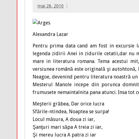
mai 28, 2010
Alexandra Lazar
Pentru prima data cand am fost in excursie 
legenda zidirii Anei in zidurile cetatii,dar nu
mare in literatura romana. Tema acestui mit, 
versiunea română este originală şi autohtonă, în
Neagoe, devenind pentru literatura noastră un
Mesterul Manole incepe din porunca domnito
frumusete nemaintalnita pana atunci. Insa tot c
Meşterii grăbea, Dar orice lucra
Sfările-ntindea, Noaptea se surpa!
Locul măsura, A doua zi iar,
Şanţuri mari săpa A treia zi iar,
Şi mereu lucra A patra zi iar