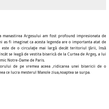
la manastirea Argesului am fost profound impresionata de
 mi as fi imaginat ca acesta legenda are o importanta atat de
este de o circulaţie mai largă decât teritoriul ţării, însă
cât se leagă de vestita biserică de la Curtea de Argeş, a lui
 mic Notre-Dame de Paris.
rului de pe vremea aceea ,ridicarea unei bisericii de o
eea ce lucra mesterul Manole ziua,noaptea se surpa.