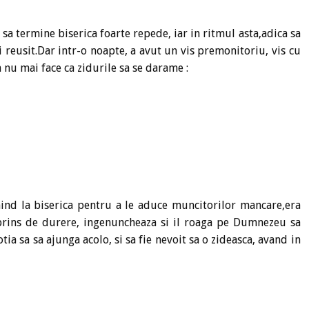
 sa termine biserica foarte repede, iar in ritmul asta,adica sa
 reusit.Dar intr-o noapte, a avut un vis premonitoriu, vis cu
a nu mai face ca zidurile sa se darame :
nind la biserica pentru a le aduce muncitorilor mancare,era
prins de durere, ingenuncheaza si il roaga pe Dumnezeu sa
ia sa sa ajunga acolo, si sa fie nevoit sa o zideasca, avand in