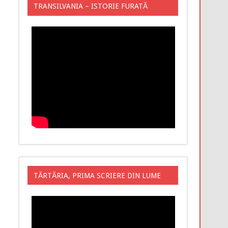
TRANSILVANIA – ISTORIE FURATĂ
TĂRTĂRIA, PRIMA SCRIERE DIN LUME