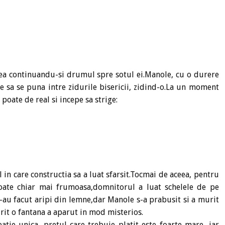
, ea continuandu-si drumul spre sotul ei.Manole, cu o durere
ne sa se puna intre zidurile bisericii, zidind-o.La un moment
 poate de real si incepe sa strige:
in care constructia sa a luat sfarsit.Tocmai de aceea, pentru
oate chiar mai frumoasa,domnitorul a luat schelele de pe
i-au facut aripi din lemne,dar Manole s-a prabusit si a murit
rit o fantana a aparut in mod misterios.
atie unica, pretul care trebuie platit este foarte mare, iar