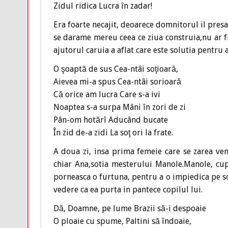
Zidul ridica Lucra în zadar!
Era foarte necajit, deoarece domnitorul il presa
se darame mereu ceea ce ziua construia,nu ar fi
ajutorul caruia a aflat care este solutia pentru 
O şoaptă de sus Cea-ntâi soţioară,
Aievea mi-a spus Cea-ntâi sorioară
Că orice am lucra Care s-a ivi
Noaptea s-a surpa Mâni în zori de zi
Pân-om hotărî Aducând bucate
În zid de-a zidi La soţ ori la frate.
A doua zi, insa prima femeie care se zarea ve
chiar Ana,sotia mesterului Manole.Manole, cu
porneasca o furtuna, pentru a o impiedica pe sot
vedere ca ea purta in pantece copilul lui.
Dă, Doamne, pe lume Brazii să-i despoaie
O ploaie cu spume, Paltini să îndoaie,