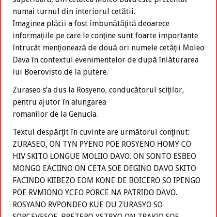
numai turnul din interiorul cetătii.
Imaginea plăcii a fost îmbunătăţită deoarece
informaţiile pe care le conţine sunt foarte importante
întrucât menţionează de două ori numele cetăţii Moleo
Dava în contextul evenimentelor de după înlăturarea
lui Boerovisto de la putere.
Zuraseo s’a dus la Rosyeno, conducătorul sciţilor,
pentru ajutor în alungarea
romanilor de la Genucla.
Textul despărţit în cuvinte are următorul conţinut:
ZURASEO, ON TYN PYENO POE ROSYENO HOMY CO
HIV SKITO LONGUE MOLIIO DAVO. ON SONTO ESBEO
MONGO EACIINO ON CETA SOE DEGINO DAVO SKITO
FACINDO KIIBEZO EOM KONE DE BOICERO SO IPENGO
POE RVMIONO YCEO PORCE NA PATRIDO DAVO.
ROSYANO RVPONDEO KUE DU ZURASYO SO
SORCEVESOE. BRETERO YSTRYO ON TRAKIO SOE