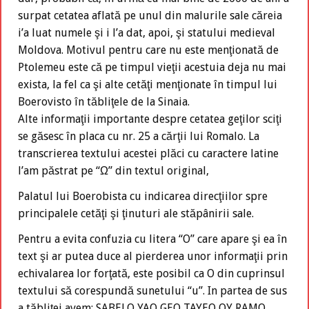
surpat cetatea aflată pe unul din malurile sale căreia
i’a luat numele şi i l’a dat, apoi, şi statului medieval
Moldova. Motivul pentru care nu este menţionată de
Ptolemeu este că pe timpul vieţii acestuia deja nu mai
exista, la fel ca şi alte cetăţi menţionate în timpul lui
Boerovisto în tăbliţele de la Sinaia.
Alte informaţii importante despre cetatea geţilor sciţi
se găsesc în placa cu nr. 25 a cărţii lui Romalo. La
transcrierea textului acestei plăci cu caractere latine
l’am păstrat pe “Ω” din textul original,
Palatul lui Boerobista cu indicarea direcţiilor spre
principalele cetăţi şi ţinuturi ale stăpânirii sale.
Pentru a evita confuzia cu litera “O” care apare şi ea în
text şi ar putea duce al pierderea unor informaţii prin
echivalarea lor forţată, este posibil ca O din cuprinsul
textului să corespundă sunetului “u”. In partea de sus
a tăbliţei avem: SABELO YAO GEO TAYEO OY RAMO