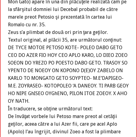
Mon Gato) apare în una din plăcuţele realizată cam pe
la sfârşitul domniei lui Decebal probabil de către
marele preot Petosio şi prezentată în cartea lui
Romalo cu nr. 35.
Zeus s’a plimbat de două ori prin ţara geţilor.
Textul original, al plăcii 35, are următorul conţinut:
DE TYCE MOTOE PETOSO KOTE- POLEO DABO GETO
CEO DO AZER FIO HOY CEO APLO KARO, LO DIEO ZOEO
SOEON DO YREZO PO POESTO DABO GETO. TRASOY SO
YPENTO DE NOEOY ON KOPONO D(E)OY ZABELO ON
KARLO TO MONGATO GETO SOYPTEO- M.E’DAPIGEO-
M.E. ZOYRASEO- KOTOPOLEO ‘A DANEOY. TI PARB GEOY
HO NIPE GhISEO OYGhENO, PILON ITOE ZOEOY. X AHO
OY NATH.
În traducere, se obţine următorul text:
De învăţat vorbele lui Petoso mare preot al cetăţii
geţilor, aceea către a lui Azer fii, care pe acel Aplo
(Apolo) l’au îngrijit, divinul Zoeo a fost la plimbare