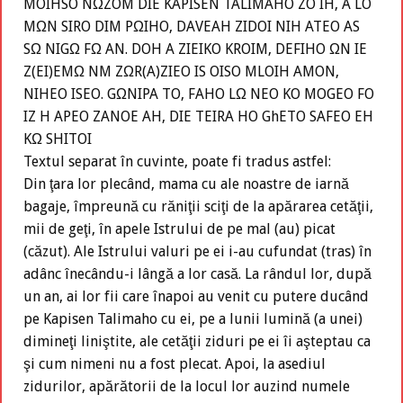
MOIHSO NΩZOM DIE KAPISEN TALIMAHO ZO IH, A LO
MΩN SIRO DIM PΩIHO, DAVEAH ZIDOI NIH ATEO AS
SΩ NIGΩ FΩ AN. DOH A ZIEIKO KROIM, DEFIHO ΩN IE
Z(EI)EMΩ NM ZΩR(A)ZIEO IS OISO MLOIH AMON,
NIHEO ISEO. GΩNIPA TO, FAHO LΩ NEO KO MOGEO FO
IZ H APEO ZANOE AH, DIE TEIRA HO GhETO SAFEO EH
KΩ SHITOI
Textul separat în cuvinte, poate fi tradus astfel:
Din ţara lor plecând, mama cu ale noastre de iarnă
bagaje, împreună cu răniţii sciţi de la apărarea cetăţii,
mii de geţi, în apele Istrului de pe mal (au) picat
(căzut). Ale Istrului valuri pe ei i-au cufundat (tras) în
adânc înecându-i lângă a lor casă. La rândul lor, după
un an, ai lor fii care înapoi au venit cu putere ducând
pe Kapisen Talimaho cu ei, pe a lunii lumină (a unei)
dimineţi liniştite, ale cetăţii ziduri pe ei îi aşteptau ca
şi cum nimeni nu a fost plecat. Apoi, la asediul
zidurilor, apărătorii de la locul lor auzind numele