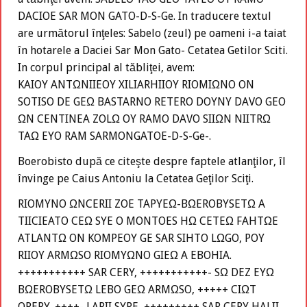
DACIOE SAR MON GATO-D-S-Ge. In traducere textul
are următorul înţeles: Sabelo (zeul) pe oameni i-a taiat
în hotarele a Daciei Sar Mon Gato- Cetatea Getilor Sciti.
In corpul principal al tăbliţei, avem:
KAIOY ANTΩNIIEOY XILIARHIIOY RIOMIΩNO ON
SOTISO DE GEΩ BASTARNO RETERO DOYNY DAVO GEO
ΩN CENTINEA ZOLΩ OY RAMO DAVO SIIΩN NIITRΩ
TAΩ EYO RAM SARMONGATOE-D-S-Ge-.
Boerobisto după ce citeşte despre faptele atlanţilor, îl
învinge pe Caius Antoniu la Cetatea Geţilor Sciţi.
RIOMYNO ΩNCERII ZOE TAPYEΩ-BΩEROBYSETΩ A
TIICIEATO CEΩ SYE O MONTOES HΩ CETEΩ FAHTΩE
ATLANTΩ ON KOMPEOY GE SAR SIHTO LΩGO, POY
RIIOY ARMΩSO RIOMYΩNO GIEΩ A EBOHIA.
+++++++++++ SAR CERY, +++++++++++- SΩ DEZ EYΩ
BΩEROBYSETΩ LEBO GEΩ ARMΩSO, +++++ CIΩT
OPERY, ++++- LARII SYRE, +++++++++ SAR CERY HALII