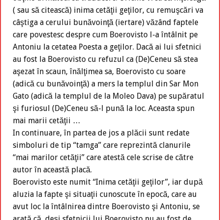
( sau să citească) inima cetăţii geţilor, cu remuşcări va
câştiga a cerului bunăvoinţă (iertare) văzând faptele
care povestesc despre cum Boerovisto l-a întâlnit pe
Antoniu la cetatea Poesta a geţilor. Dacă ai lui sfetnici
au fost la Boerovisto cu refuzul ca (De)Ceneu să stea
aşezat în scaun, înălţimea sa, Boerovisto cu soare
(adică cu bunăvoinţă) a mers la templul din Sar Mon
Gato (adică la templul de la Moleo Dava) pe supăratul
şi furiosul (De)Ceneu să-l pună la loc. Aceasta spun
mai marii cetăţii …
In continuare, în partea de jos a plăcii sunt redate
simboluri de tip “tamga” care reprezintă clanurile
“mai marilor cetăţii” care atestă cele scrise de către
autor în această placă.
Boerovisto este numit “Inima cetăţii geţilor”, iar după
aluzia la fapte şi situaţii cunoscute în epocă, care au
avut loc la întâlnirea dintre Boerovisto şi Antoniu, se
arată că, deşi sfetnicii lui Boerovisto nu au fost de