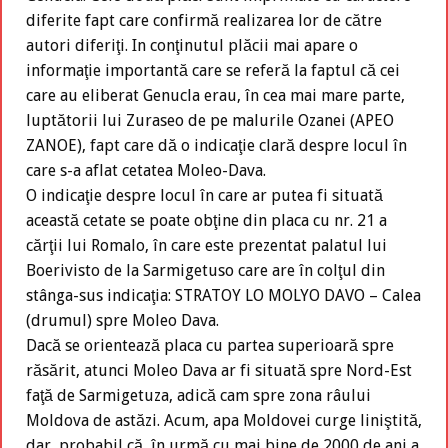
diferite fapt care confirmă realizarea lor de către
autori diferiţi. In conţinutul plăcii mai apare o
informaţie importantă care se referă la faptul că cei
care au eliberat Genucla erau, în cea mai mare parte,
luptătorii lui Zuraseo de pe malurile Ozanei (APEO
ZANOE), fapt care dă o indicaţie clară despre locul în
care s-a aflat cetatea Moleo-Dava.
O indicaţie despre locul în care ar putea fi situată
această cetate se poate obţine din placa cu nr. 21 a
cărţii lui Romalo, în care este prezentat palatul lui
Boerivisto de la Sarmigetuso care are în colţul din
stânga-sus indicaţia: STRATOY LO MOLYO DAVO – Calea
(drumul) spre Moleo Dava.
Dacă se orientează placa cu partea superioară spre
răsărit, atunci Moleo Dava ar fi situată spre Nord-Est
faţă de Sarmigetuza, adică cam spre zona râului
Moldova de astăzi. Acum, apa Moldovei curge liniştită,
dar, probabil că, în urmă cu mai bine de 2000 de ani a