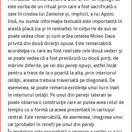
este vorba de un ritual prin care a fost sacrificată o
oaie în cinstea lui Zamolxe şi, implicit, a lui Apolo.
Insă, nu numai informaţia textuală este importantă în
acestă placă (ca şi în celelalte): în colţurile de sus se
poate vedea chiar şi cum arăta cetatea Moleo Dava
privită din două direcţii opuse. Este remarcabilă
acurateţea cu care au fost realizate cele două vederi şi
se poate vedea că a fost prevăzută cu două porţi, de
mărimi diferite, pe cei doi pereţi opuşi, astfel încât
pentru a trece de la o poartă la alta, prin interiorul
cetăţii, aceasta trebuia traversată pe diagonală. De
asemenea, se poate remarca existenţa unui turn înalt
în interiorul cetăţii. Pe unul din pereţii laterali se
poate observa o construcţie care ar putea avea rolul de
templu cu o formă ca aceea prezentată în cartuşul
central. Este remarcabilă, de asemenea, imaginea unui
cal (probabil în relief) pe unul din pereţi.
În medalion este prezentată o imagine a cetăţii şi a lui