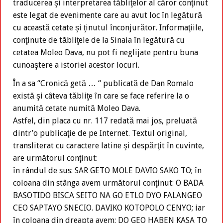
traducerea şi interpretarea tăbliţelor al căror conţinut
este legat de evenimente care au avut loc în legătură
cu această cetate şi ţinutul înconjurător. Informaţiile,
conţinute de tăbliţele de la Sinaia în legătură cu
cetatea Moleo Dava, nu pot fi neglijate pentru buna
cunoaştere a istoriei acestor locuri.
În a sa “Cronică getă … “ publicată de Dan Romalo
există şi câteva tăbliţe în care se face referire la o
anumită cetate numită Moleo Dava.
Astfel, din placa cu nr. 117 redată mai jos, preluată
dintr’o publicaţie de pe Internet. Textul original,
transliterat cu caractere latine şi despărţit în cuvinte,
are următorul conţinut:
în rândul de sus: SAR GETO MOLE DAVIO SAKO TO; în
coloana din stânga avem următorul conţinut: O BADA
BASOTIDO BISCA SEITO NA GO ETLO DYO FALANGEO
CEO SAPTAYO SNECIO. DAVIKO KOTOPOLO CENYO; iar
în coloana din dreapta avem: DO GEO HABEN KASA TO