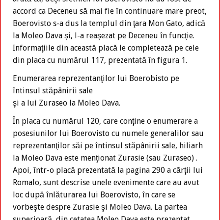
accord ca Deceneu să mai fie în continuare mare preot,
Boerovisto s-a dus la templul din ţara Mon Gato, adică
la Moleo Dava şi, l-a reaşezat pe Deceneu în funcţie.
Informaţiile din această placă le completează pe cele
din placa cu numărul 117, prezentată în figura 1.
Enumerarea reprezentanţilor lui Boerobisto pe
întinsul stăpânirii sale
şi a lui Zuraseo la Moleo Dava.
În placa cu numărul 120, care conţine o enumerare a
posesiunilor lui Boerovisto cu numele generalilor sau
reprezentanţilor săi pe întinsul stăpânirii sale, hiliarh
la Moleo Dava este menţionat Zurasie (sau Zuraseo) .
Apoi, într-o placă prezentată la pagina 290 a cărţii lui
Romalo, sunt descrise unele evenimente care au avut
loc după înlăturarea lui Boerovisto, în care se
vorbeşte despre Zurasie şi Moleo Dava. La partea
superioară, din cetatea Moleo Dava este prezentat