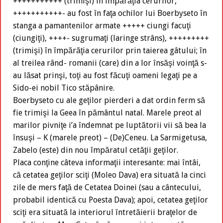
+++++++++++ (trimişi) în împărăţia cerurilor,
+++++++++++- au fost în faţa ochilor lui Boerbyseto în
stanga a pamantenilor armate +++++ ciungi facuţi
(ciungiţi), ++++- sugrumaţi (laringe strâns), +++++++++
(trimişi) în împărăţia cerurilor prin taierea gâtului; în
al treilea rând- romanii (care) din a lor însăşi voinţă s-
au lăsat prinşi, toţi au fost făcuţi oameni legaţi pe a
Sido-ei nobil Tico stăpânire.
Boerbyseto cu ale geţilor pierderi a dat ordin ferm să
fie trimişi la Geea în pământul natal. Marele preot al
marilor pivniţe i’a îndemnat pe luptătorii vii să bea la
însuşi – K (marele preot) – (De)Ceneu. La Sarmigetusa,
Zabelo (este) din nou împăratul cetăţii geţilor.
Placa conţine câteva informaţii interesante: mai întâi,
că cetatea geţilor sciţi (Moleo Dava) era situată la cinci
zile de mers faţă de Cetatea Doinei (sau a cântecului,
probabil identică cu Poesta Dava); apoi, cetatea geţilor
sciţi era situată la interiorul întretăierii braţelor de