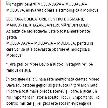
LECTURĂ OBLIGATORIE PENTRU DUȘMANII,
MANCURȚII, KHAZARII ANTIROMÂNI DIN LUME
Ați auzit de Moleodava? Este o fostă mare cetate
getică.
MOLEO-DAVA = MOLDAVIA = MOLDOVA, pentru cei
care vor să știe adevărata obârșie etimologică a
Moldovei
”Ţara getilor Mole Davio a luat-o în stapânire”, pe
rândul de sus.
În tăbliţele de la Sinaia este menţionată cetatea Moleo
Dava sau cetatea geţilor sciţi situată în ţara Mon Gato
în care a fost mare preot Deceneu şi, care, a jucat un
rol important în istoria acestor locuri. Importantul rol
politic, militar şi religios este scos în evidenţă de