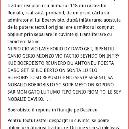
traducerea plăcii cu numărul 118 din cartea lui
Romalo, realizată, probabil, de un preot cărturar
admirator al lui Boerovisto, după înlăturarea acestuia
de la putere: textul original are următorul conţinut
obţinut prin separare în cuvinte şi transliterare cu
caractere latine:
NIPRO CIO VIO LASE KORIO DY DAVO GET, RIPENTRI
GANIO GERIO MIONZO VIO FACTIO SEYNDO ON INTRY
KUE BOEROBISTO REUNERO DU ANTONEU POESTA
DABO GET. SI ILO BERTO ON SONTA LU ELO
BOEROBISTO SO REPUSO CENIO SESTA SESENU, SA
NOBALIO BOEROBISTO SO SORE MESO ON KOPONO
SAR MON GATO LUTUMO TIPO CENIO RIOM TO. LE SEY
NOBALIE DAVIKO. ….
Boerobisto îl repune în fiuncţie pe Deceneu.
Pentru textul astfel despărţit în cuvinte, se poate
obţine următoarea traducere: Oricine vrea să înţeleagă