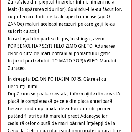
Zur(a)zieo din pieptul tinerelor inimi, nimeni nu a
ieşit (la apărarea zidurilor). Gonindu-i le-au făcut lor,
cu puternice forţe de la ale apei frumoase (apeO
ZANOe) maluri aceleaşi necazuri pe care geţii le-au
suferit cu sciţii
In cartuşul din partea de jos, în stânga , avem:
POR SENOI HAP SΩTI HILO ZIMO GhETO. Adunarea
celor o sută de mari bătrâni ai pământului getic.
In jurul portretului: TO MATO ZΩR(A)SIEO. Marelui
Zuraseo.
În dreapta: DΩ ON PO HASIM KORS. Către el cu
fierbinţi inimi.
După cum se poate constata, informaţiile din această
placă le completează pe cele din placa anterioară
fiecare fiind imprimată de autori diferiţi, prima
putând fi atribuită marelui preot Adanayse iar
cealaltă celor o sută de mari bătrâni înţelepţi de la
Genucla. Cele două plăci sunt imprimate cu caractere