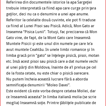
Referirea din documentele istorice la apa Sargeţiei
trebuie interpretată ca fiind apa care curge prin ţara
geţilor, deci nu ca o denumire a unei ape anume.
Referitor la celelalte două cuvinte, ele pot fi traduse
ca fiind al Lunei Pisoi sau Pisică. Adică, Mon Gato ar
înseamna “Pisica Lunii”. Totuşi, fac precizarea că Mon
Gato vine, de fapt, de la Mont Gato care înseamnă
Muntele Pisicii şi este unul din numele pe care le’a
avut muntele Ceahlău. In unele limbi romanice şi în
limba gracă prin “gato” se înţelege pisică, pisoi, motan
etc. Insă acest pisoi sau pisică care a dat numele vechi
al unei părţi din Moldova, înainte de a’l prelua pe cel
de la fosta cetate, nu este chiar o pisică oarecare.
Nu putem încheia această lucrare fără a aborda
semnificaţia denumirii “Moleo Davei”.
Este evident că este vorba despre cetatea Moliei, dar
ce înseamnă aceasta? In limba italiană molia (se scrie
moglia) înseamnă soţie. Printre ţăbliţele publicate de