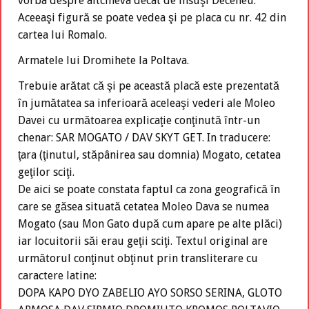
vorba despre altcineva decât de însuşi Deceneu.
Aceeaşi figură se poate vedea şi pe placa cu nr. 42 din
cartea lui Romalo.
Armatele lui Dromihete la Poltava.
Trebuie arătat că şi pe această placă este prezentată
în jumătatea sa inferioară aceleaşi vederi ale Moleo
Davei cu următoarea explicaţie conţinută într-un
chenar: SAR MOGATO / DAV SKYT GET. In traducere:
ţara (ţinutul, stăpânirea sau domnia) Mogato, cetatea
geţilor sciţi.
De aici se poate constata faptul ca zona geografică în
care se găsea situată cetatea Moleo Dava se numea
Mogato (sau Mon Gato după cum apare pe alte plăci)
iar locuitorii săi erau geţii sciţi. Textul original are
următorul conţinut obţinut prin transliterare cu
caractere latine:
DOPA KAPO DYO ZABELIO AYO SORSO SERINA, GLOTO