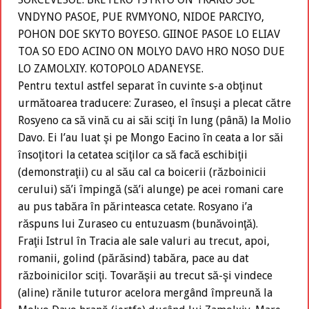
VNDYNO PASOE, PUE RVMYONO, NIDOE PARCIYO,
POHON DOE SKYTO BOYESO. GIINOE PASOE LO ELIAV
TOA SO EDO ACINO ON MOLYO DAVO HRO NOSO DUE
LO ZAMOLXIY. KOTOPOLO ADANEYSE.
Pentru textul astfel separat în cuvinte s-a obţinut
următoarea traducere: Zuraseo, el însuşi a plecat către
Rosyeno ca să vină cu ai săi sciţi în lung (până) la Molio
Davo. Ei l’au luat şi pe Mongo Eacino în ceata a lor săi
însoţitori la cetatea sciţilor ca să facă eschibiţii
(demonstraţii) cu al său cal ca boicerii (războinicii
cerului) să’i împingă (să’i alunge) pe acei romani care
au pus tabăra în părinteasca cetate. Rosyano i’a
răspuns lui Zuraseo cu entuzuasm (bunăvoinţă).
Fraţii Istrul în Tracia ale sale valuri au trecut, apoi,
romanii, golind (părăsind) tabăra, pace au dat
războinicilor sciţi. Tovarăşii au trecut să-şi vindece
(aline) rănile tuturor acelora mergând împreună la