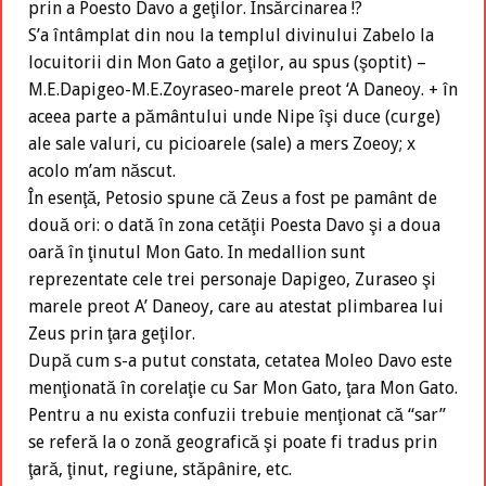
prin a Poesto Davo a geţilor. Insărcinarea !?
S’a întâmplat din nou la templul divinului Zabelo la
locuitorii din Mon Gato a geţilor, au spus (şoptit) –
M.E.Dapigeo-M.E.Zoyraseo-marele preot ‘A Daneoy. + în
aceea parte a pământului unde Nipe îşi duce (curge)
ale sale valuri, cu picioarele (sale) a mers Zoeoy; x
acolo m’am născut.
În esenţă, Petosio spune că Zeus a fost pe pamânt de
două ori: o dată în zona cetăţii Poesta Davo şi a doua
oară în ţinutul Mon Gato. In medallion sunt
reprezentate cele trei personaje Dapigeo, Zuraseo şi
marele preot A’ Daneoy, care au atestat plimbarea lui
Zeus prin ţara geţilor.
După cum s-a putut constata, cetatea Moleo Davo este
menţionată în corelaţie cu Sar Mon Gato, ţara Mon Gato.
Pentru a nu exista confuzii trebuie menţionat că “sar”
se referă la o zonă geografică şi poate fi tradus prin
ţară, ţinut, regiune, stăpânire, etc.