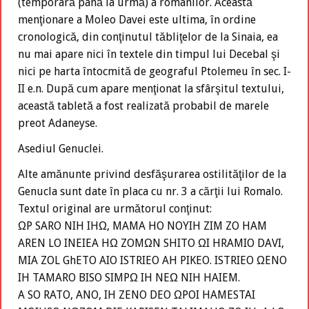
(temporară până la urmă) a romanilor. Această
menţionare a Moleo Davei este ultima, în ordine
cronologică, din conţinutul tăbliţelor de la Sinaia, ea
nu mai apare nici în textele din timpul lui Decebal şi
nici pe harta întocmită de geograful Ptolemeu în sec. I-
II e.n. După cum apare menţionat la sfârşitul textului,
această tabletă a fost realizată probabil de marele
preot Adaneyse.
Asediul Genuclei.
Alte amănunte privind desfăşurarea ostilităţilor de la
Genucla sunt date în placa cu nr. 3 a cărţii lui Romalo.
Textul original are următorul conţinut:
ΩP SARO NIH IHΩ, MAMA HO NOYIH ZIM ZO HAM
AREN LO INEIEA HΩ ZOMΩN SHITO ΩI HRAMIO DAVI,
MIA ZOL GhETO AIO ISTRIEO AH PIKEO. ISTRIEO ΩENO
IH TAMARO BISO SIMPΩ IH NEΩ NIH HAIEM.
A SO RATO, ANO, IH ZENO DEO ΩPOI HAMESTAI