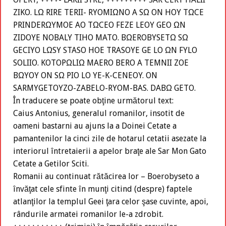
ZIKO. LΩ RIRE TERII- RYOMIΩNO A SΩ ON HOY TΩCE
PRINDERΩYMOE AO TΩCEO FEZE LEOY GEO ΩN
ZIDOYE NOBALY TIHO MATO. BΩEROBYSETΩ SΩ
GECIYO LΩSY STASO HOE TRASOYE GE LO ΩN FYLO
SOLIIO. KOTOPΩLIΩ MAERO BERO A TEMNII ZOE
BΩYOY ON SΩ PIO LO YE-K-CENEOY. ON
SARMYGETOYZO-ZABELO-RYOM-BAS. DABΩ GETO.
În traducere se poate obţine următorul text:
Caius Antonius, generalul romanilor, insotit de
oameni bastarni au ajuns la a Doinei Cetate a
pamantenilor la cinci zile de hotarul cetatii asezate la
interiorul întretaierii a apelor braţe ale Sar Mon Gato
Cetate a Getilor Sciti.
Romanii au continuat rătăcirea lor – Boerobyseto a
învăţat cele sfinte în munţi citind (despre) faptele
atlanţilor la templul Geei ţara celor şase cuvinte, apoi,
rândurile armatei romanilor le-a zdrobit.