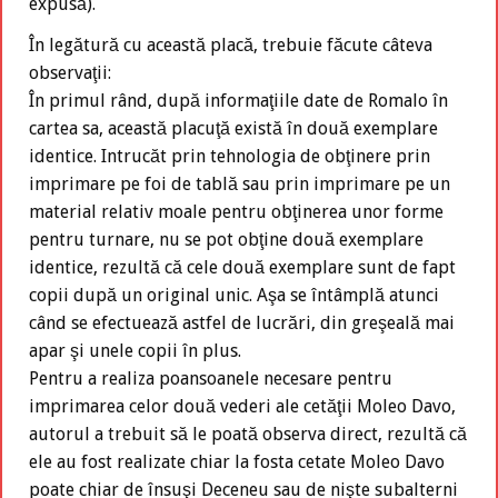
expusă).
În legătură cu această placă, trebuie făcute câteva
observaţii:
În primul rând, după informaţiile date de Romalo în
cartea sa, această placuţă există în două exemplare
identice. Intrucăt prin tehnologia de obţinere prin
imprimare pe foi de tablă sau prin imprimare pe un
material relativ moale pentru obţinerea unor forme
pentru turnare, nu se pot obţine două exemplare
identice, rezultă că cele două exemplare sunt de fapt
copii după un original unic. Aşa se întâmplă atunci
când se efectuează astfel de lucrări, din greşeală mai
apar şi unele copii în plus.
Pentru a realiza poansoanele necesare pentru
imprimarea celor două vederi ale cetăţii Moleo Davo,
autorul a trebuit să le poată observa direct, rezultă că
ele au fost realizate chiar la fosta cetate Moleo Davo
poate chiar de însuşi Deceneu sau de nişte subalterni