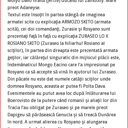
Molyo Davo hrană (jertfe) ducând lui Zamolxiy. Mare
preot Adaneyse.
Textul este însoţit în partea stângă de imaginea
armatei scite cu explicaţia ARMOZO SKITO (armata
scită), cei doi comandanţi, Zurasie şi Rosyano sunt
prezentaţi faţă în faţă cu explicaţia ZURASEO LO X
ROSIANO SKITO (Zuraseo la hiliarhul Rosiano al
sciţilor), în partea din dreapta este prezentată armata
geţilor, iar călăreţul singuratic din mijlocul plăcii este,
îndemânaticul Mongo Eacino care l’a impresionat pe
Rosyano ca să accepte să vină în ajutorul lui Zuraseo.
Din păcate nu este dat numele catăţii sciţilor unde
domnea Rosyano, aceasta ar putea fi Polta Dava.
Evenimentele au putut avea loc după înlăturarea lui
Boerovisto de la putere când romanii şi aliaţii lor din
Tracia l’au obligat pe Zuraseo şi pe marele preot
Dapigeu să părăsească Genucla şi să treacă Dunărea
în nord. A urmat alierea cu Rosyano şi alungarea