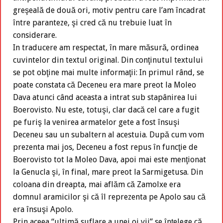
greşeală de două ori, motiv pentru care l’am încadrat
între paranteze, şi cred că nu trebuie luat în
considerare.
In traducere am respectat, în mare măsură, ordinea
cuvintelor din textul original. Din conţinutul textului
se pot obţine mai multe informaţii: In primul rând, se
poate constata că Deceneu era mare preot la Moleo
Dava atunci când aceasta a intrat sub stapânirea lui
Boerovisto. Nu este, totuşi, clar dacă cel care a fugit
pe furiş la venirea armatelor gete a fost însuşi
Deceneu sau un subaltern al acestuia. După cum vom
prezenta mai jos, Deceneu a fost repus în funcţie de
Boerovisto tot la Moleo Dava, apoi mai este menţionat
la Genucla şi, în final, mare preot la Sarmigetusa. Din
coloana din dreapta, mai aflăm că Zamolxe era
domnul aramicilor şi că îl reprezenta pe Apolo sau că
era însuşi Apolo.
Prin aceea “ultimă suflare a unei oi vii” se înţelege că