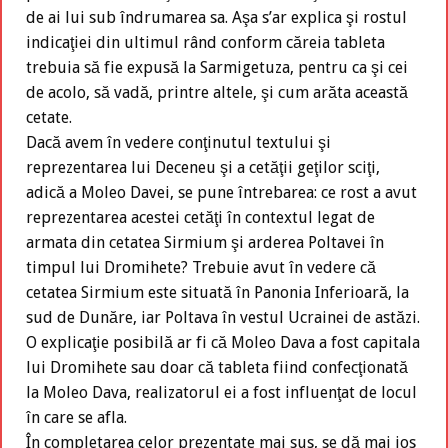
de ai lui sub îndrumarea sa. Aşa s’ar explica şi rostul
indicaţiei din ultimul rând conform căreia tableta
trebuia să fie expusă la Sarmigetuza, pentru ca şi cei
de acolo, să vadă, printre altele, şi cum arăta această
cetate.
Dacă avem în vedere conţinutul textului şi
reprezentarea lui Deceneu şi a cetăţii geţilor sciţi,
adică a Moleo Davei, se pune întrebarea: ce rost a avut
reprezentarea acestei cetăţi în contextul legat de
armata din cetatea Sirmium şi arderea Poltavei în
timpul lui Dromihete? Trebuie avut în vedere că
cetatea Sirmium este situată în Panonia Inferioară, la
sud de Dunăre, iar Poltava în vestul Ucrainei de astăzi.
O explicaţie posibilă ar fi că Moleo Dava a fost capitala
lui Dromihete sau doar că tableta fiind confecţionată
la Moleo Dava, realizatorul ei a fost influenţat de locul
în care se afla.
În completarea celor prezentate mai sus, se dă mai jos