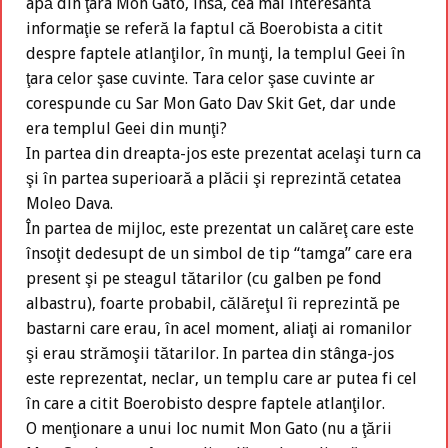
apă din ţara Mon Gato, însă, cea mai interesantă
informaţie se referă la faptul că Boerobista a citit
despre faptele atlanţilor, în munţi, la templul Geei în
ţara celor şase cuvinte. Tara celor şase cuvinte ar
corespunde cu Sar Mon Gato Dav Skit Get, dar unde
era templul Geei din munţi?
In partea din dreapta-jos este prezentat acelaşi turn ca
şi în partea superioară a plăcii şi reprezintă cetatea
Moleo Dava.
În partea de mijloc, este prezentat un calăreţ care este
însoţit dedesupt de un simbol de tip “tamga” care era
present şi pe steagul tătarilor (cu galben pe fond
albastru), foarte probabil, călăreţul îi reprezintă pe
bastarni care erau, în acel moment, aliaţi ai romanilor
şi erau strămoşii tătarilor. In partea din stânga-jos
este reprezentat, neclar, un templu care ar putea fi cel
în care a citit Boerobisto despre faptele atlanţilor.
O menţionare a unui loc numit Mon Gato (nu a ţării