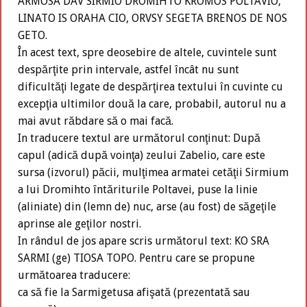
ARMOSA DAV SIRMIO DROMIHTO KROMOS POLTAVIO,
LINATO IS ORAHA CIO, ORVSY SEGETA BRENOS DE NOS
GETO.
În acest text, spre deosebire de altele, cuvintele sunt
despărţite prin intervale, astfel încât nu sunt
dificultăţi legate de despărţirea textului în cuvinte cu
excepţia ultimilor două la care, probabil, autorul nu a
mai avut răbdare să o mai facă.
In traducere textul are următorul conţinut: După
capul (adică după voinţa) zeului Zabelio, care este
sursa (izvorul) păcii, mulţimea armatei cetăţii Sirmium
a lui Dromihto întăriturile Poltavei, puse la linie
(aliniate) din (lemn de) nuc, arse (au fost) de săgeţile
aprinse ale geţilor nostri.
In rândul de jos apare scris următorul text: KO SRA
SARMI (ge) TIOSA TOPO. Pentru care se propune
următoarea traducere:
ca să fie la Sarmigetusa afişată (prezentată sau