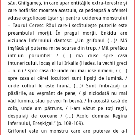
său, Ghilgameş, în care apar entităţile extra-terestre şi
care hotărăsc moartea acestuia, ca pedeapsă a ofensei
aduse orgolioasei Iştar şi pentru uciderea monstrului
– Taurul Ceresc. Răul care-i secătuieşte puterile este
preambulul morţii. În pragul morţii, Enkidu are
viziunea Infernului dantesc: „Un grifonul (…)/ Mă
înşfăcă şi puterea mi se scurse din trup, / Mă prefăcu
într-un porumbel: / (…) mă duse spre casa
întunericului, locaş al lui Irkalla (Hades, la vechii greci
– n. n.) / spre casa de unde nu mai iese nimeni, / (…)
spre casa ai cărei locuitori sunt lipsiţi de lumină, /
unde colbul le este hrană, (…)/ Sunt îmbrăcaţi ca
păsările, au veşmânt de pene, / şi niciodată nu mai
văd lumina, stau pe veci în beznă. / În această casă de
colb, unde am pătruns, / i-am văzut pe toţi regii,
despuiaţi de coroane / (…) Acolo domnea Regina
Infernului, Ereşkigal.” (p. 108-109).
Grifonul este un monstru care are puterea de a-l