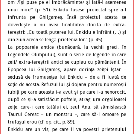
om; /îşi puse pe el îmbrăcăminte/ şi iată-l asemenea
unui mire!” (p. 51). Enkidu fusese proiectat spre a-l
înfrunta pe Ghilgameş. Însă proiectul acesta se
dovedeşte a nu avea finalitatea dorită de extra-
tereştri: „Cu toată puterea lui, Enkidu e înfrânt (…) şi
din ziua aceea se leagă prietenia lor.” (p. 45).
La popoarele antice (bunăoară, la vechii greci, în
Legendele Olimpului), sunt o serie de legende în care
zeii/ extra-tereştrii antici se cuplau cu pământenii. În
Epopeea lui Ghilgameş, apare dorinţa zeiţei Iştar –
sedusă de frumuseţea lui Enkidu – de a fi luată de
soţie de acesta. Refuzul lui şi dojana pentru numeroşii
iubiţi pe care aceasta i-a avut şi pe care i-a nenorocit,
după ce şi-a satisfăcut poftele, atrag ura orgolioasei
zeiţe, care-i cere tatălui ei, zeul Anu, să zămislească
Taurul Ceresc – un monstru –, care să-l omoare pe
trufaşul erou (cf. op. cit., p. 89).
Enkidu are un vis, pe care il va povesti prietenului