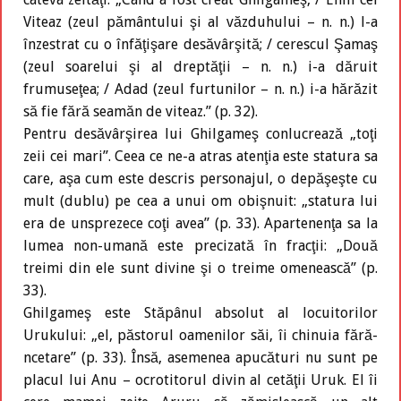
Viteaz (zeul pământului şi al văzduhului – n. n.) l-a
înzestrat cu o înfăţişare desăvârşită; / cerescul Şamaş
(zeul soarelui şi al dreptăţii – n. n.) i-a dăruit
frumuseţea; / Adad (zeul furtunilor – n. n.) i-a hărăzit
să fie fără seamăn de viteaz.” (p. 32).
Pentru desăvârşirea lui Ghilgameş conlucrează „toţi
zeii cei mari”. Ceea ce ne-a atras atenţia este statura sa
care, aşa cum este descris personajul, o depăşeşte cu
mult (dublu) pe cea a unui om obişnuit: „statura lui
era de unsprezece coţi avea” (p. 33). Apartenenţa sa la
lumea non-umană este precizată în fracţii: „Două
treimi din ele sunt divine şi o treime omenească” (p.
33).
Ghilgameş este Stăpânul absolut al locuitorilor
Urukului: „el, păstorul oamenilor săi, îi chinuia fără-
ncetare” (p. 33). Însă, asemenea apucături nu sunt pe
placul lui Anu – ocrotitorul divin al cetăţii Uruk. El îi