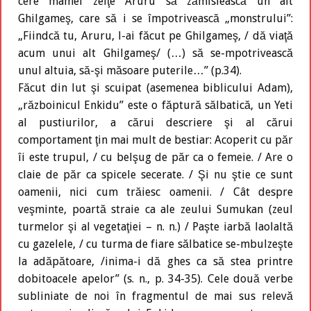
cere mamei zeiţe Aruru să zămislească un alt
Ghilgameş, care să i se împotrivească „monstrului”:
„Fiindcă tu, Aruru, l-ai făcut pe Ghilgameş, / dă viaţă
acum unui alt Ghilgameş/ (…) să se-mpotrivească
unul altuia, să-şi măsoare puterile…” (p.34).
Făcut din lut şi scuipat (asemenea biblicului Adam),
„războinicul Enkidu” este o făptură sălbatică, un Yeti
al pustiurilor, a cărui descriere şi al cărui
comportament ţin mai mult de bestiar: Acoperit cu păr
îi este trupul, / cu belşug de păr ca o femeie. / Are o
claie de păr ca spicele secerate. / Şi nu ştie ce sunt
oamenii, nici cum trăiesc oamenii. / Cât despre
veşminte, poartă straie ca ale zeului Sumukan (zeul
turmelor şi al vegetaţiei – n. n.) / Paşte iarbă laolaltă
cu gazelele, / cu turma de fiare sălbatice se-mbulzeşte
la adăpătoare, /inima-i dă ghes ca să stea printre
dobitoacele apelor” (s. n., p. 34-35). Cele două verbe
subliniate de noi în fragmentul de mai sus relevă