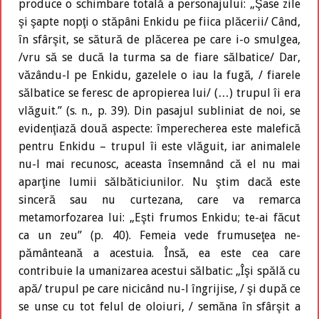
produce o schimbare totală a personajului: „Şase zile
şi şapte nopţi o stăpâni Enkidu pe fiica plăcerii/ Când,
în sfârşit, se sătură de plăcerea pe care i-o smulgea,
/vru să se ducă la turma sa de fiare sălbatice/ Dar,
văzându-l pe Enkidu, gazelele o iau la fugă, / fiarele
sălbatice se feresc de apropierea lui/ (…) trupul îi era
vlăguit.” (s. n., p. 39). Din pasajul subliniat de noi, se
evidenţiază două aspecte: împerecherea este malefică
pentru Enkidu – trupul îi este vlăguit, iar animalele
nu-l mai recunosc, aceasta însemnând că el nu mai
aparţine lumii sălbăticiunilor. Nu ştim dacă este
sinceră sau nu curtezana, care va remarca
metamorfozarea lui: „Eşti frumos Enkidu; te-ai făcut
ca un zeu” (p. 40). Femeia vede frumuseţea ne-
pământeană a acestuia. Însă, ea este cea care
contribuie la umanizarea acestui sălbatic: „Îşi spălă cu
apă/ trupul pe care nicicând nu-l îngrijise, / şi după ce
se unse cu tot felul de oloiuri, / semăna în sfârşit a