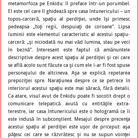
metamorfoza pe Enkidu: îl preface într-un porumbel.
El este cel care îl ghidează spre casa întunericului – un
topos-carceră, spaţiu al perdiţiei, unde îşi primesc
pedeapsa „toţi regii, despuiaţi de coroane”. Lipsa
luminii este elementul caracteristic al acestui spaţiu-
carceră: „şi niciodată nu mai văd lumina, stau pe veci
în beznă”. Interesant este faptul că amănuntele
descriptive despre acest spaţiu al perdiţiei şi cei care
se află acolo sunt făcute ca şi cum ele i-ar fi fost spuse
personajului de altcineva. Aşa se explică repetarea
prepoziţiei spre. Naraţiunea despre ce se petrece în
interiorul acestui spaţiu este mai săracă, fără detalii.
Ca atare, visul avut de Enkidu poate fi socotit drept o
comunicare telepatică avută cu entităţile extra-
terestre, iar casa întunericului este o hologramă ce îi
este indusă în subconştient. Mesajul despre prezenţa
acestui spaţiu al perdiţiei este uşor de priceput: aşa
păţesc cei care se răzvrătesc şi nu se supun voinţei