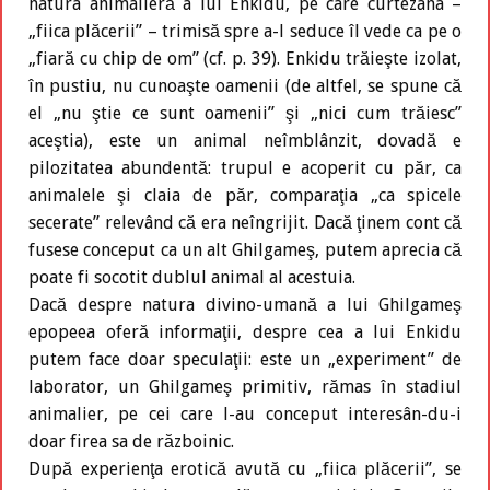
natura animalieră a lui Enkidu, pe care curtezana –
„fiica plăcerii” – trimisă spre a-l seduce îl vede ca pe o
„fiară cu chip de om” (cf. p. 39). Enkidu trăieşte izolat,
în pustiu, nu cunoaşte oamenii (de altfel, se spune că
el „nu ştie ce sunt oamenii” şi „nici cum trăiesc”
aceştia), este un animal neîmblânzit, dovadă e
pilozitatea abundentă: trupul e acoperit cu păr, ca
animalele şi claia de păr, comparaţia „ca spicele
secerate” relevând că era neîngrijit. Dacă ţinem cont că
fusese conceput ca un alt Ghilgameş, putem aprecia că
poate fi socotit dublul animal al acestuia.
Dacă despre natura divino-umană a lui Ghilgameş
epopeea oferă informaţii, despre cea a lui Enkidu
putem face doar speculaţii: este un „experiment” de
laborator, un Ghilgameş primitiv, rămas în stadiul
animalier, pe cei care l-au conceput interesân-du-i
doar firea sa de războinic.
După experienţa erotică avută cu „fiica plăcerii”, se