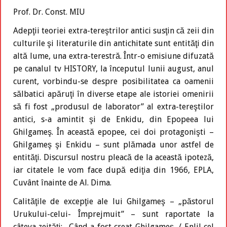
Prof. Dr. Const. MIU
Adepţii teoriei extra-tereştrilor antici susţin că zeii din
culturile şi literaturile din antichitate sunt entităţi din
altă lume, una extra-terestră. Într-o emisiune difuzată
pe canalul tv HISTORY, la începutul lunii august, anul
curent, vorbindu-se despre posibilitatea ca oamenii
sălbatici apăruţi în diverse etape ale istoriei omenirii
să fi fost „produsul de laborator” al extra-tereştilor
antici, s-a amintit şi de Enkidu, din Epopeea lui
Ghilgameş. În această epopee, cei doi protagonişti –
Ghilgameş şi Enkidu – sunt plămada unor astfel de
entităţi. Discursul nostru pleacă de la această ipoteză,
iar citatele le vom face după ediţia din 1966, EPLA,
Cuvânt înainte de Al. Dima.
Calităţile de excepţie ale lui Ghilgameş – „păstorul
Urukului-celui- Împrejmuit” – sunt raportate la
câteva zeităţi: „Când a fost creat Ghilgameş, / Enlil cel