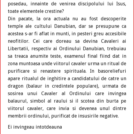
posedau, innainte de venirea discipolului lui Isus,
toate elementele crestine?
Din pacate, la ora actuala nu au fost descoperite
temple ale cultului Danubian, dar se presupune ca
acestea s-ar fi aflat in munti, in pesteri greu accesibile
neofitilor. Cei care doreau sa devina Cavaleri ai
Libertatii, respectiv ai Ordinului Danubian, trebuiau
sa treaca anumite teste, examenul final fiind dat in
zona muntoasa unde viitorul cavaler urma un ritual de
purificare si renastere spirituala. In basoreliefuri
apare ritualul de inghitire a candidatului de catre un
dragon (balaur in credintele populare), urmata de
sosirea unui Cavaler al Ordinului care invingea
balaurul, simbol al raului si il scotea din burta pe
viitorul cavaler, care invia si devenea unul dintre
membrii ordinului, purificat de insusirile negative.
Ei invingeau intotdeauna