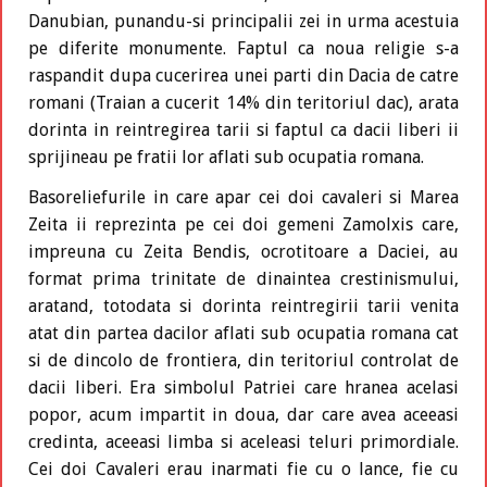
Danubian, punandu-si principalii zei in urma acestuia
pe diferite monumente. Faptul ca noua religie s-a
raspandit dupa cucerirea unei parti din Dacia de catre
romani (Traian a cucerit 14% din teritoriul dac), arata
dorinta in reintregirea tarii si faptul ca dacii liberi ii
sprijineau pe fratii lor aflati sub ocupatia romana.
Basoreliefurile in care apar cei doi cavaleri si Marea
Zeita ii reprezinta pe cei doi gemeni Zamolxis care,
impreuna cu Zeita Bendis, ocrotitoare a Daciei, au
format prima trinitate de dinaintea crestinismului,
aratand, totodata si dorinta reintregirii tarii venita
atat din partea dacilor aflati sub ocupatia romana cat
si de dincolo de frontiera, din teritoriul controlat de
dacii liberi. Era simbolul Patriei care hranea acelasi
popor, acum impartit in doua, dar care avea aceeasi
credinta, aceeasi limba si aceleasi teluri primordiale.
Cei doi Cavaleri erau inarmati fie cu o lance, fie cu