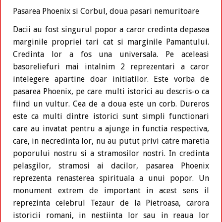
Pasarea Phoenix si Corbul, doua pasari nemuritoare
Dacii au fost singurul popor a caror credinta depasea
marginile propriei tari cat si marginile Pamantului.
Credinta lor a fos una universala. Pe aceleasi
basoreliefuri mai intalnim 2 reprezentari a caror
intelegere apartine doar initiatilor. Este vorba de
pasarea Phoenix, pe care multi istorici au descris-o ca
fiind un vultur. Cea de a doua este un corb. Dureros
este ca multi dintre istorici sunt simpli functionari
care au invatat pentru a ajunge in functia respectiva,
care, in necredinta lor, nu au putut privi catre maretia
poporului nostru si a stramosilor nostri. In credinta
pelasgilor, stramosi ai dacilor, pasarea Phoenix
reprezenta renasterea spirituala a unui popor. Un
monument extrem de important in acest sens il
reprezinta celebrul Tezaur de la Pietroasa, carora
istoricii romani, in nestiinta lor sau in reaua lor