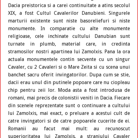
Dacia preistorica si a carei continuitate a atins secolul
XIX, a fost Cultul Cavalerilor Danubieni. Singurele
marturii existente sunt niste basoreliefuri si niste
monumente. In comparatie cu alte monumente
religioase, cele inchinate cultului Danubian sunt
turnate in plumb, material care, in credinta
stramosilor nostri apartinea lui Zamolxis. Pana la ora
actuala monumentele contin secvente cu un singur
Cavaler, cu 2 Cavaleri si o Mare Zeita si cu scena unui
banchet sacru oferit invingatorilor. Dupa cum se stie,
dacii erau unul din putinele popoare care nu ciopleau
chip pentru zeii lor. Moda asta a fost introdusa de
romani, mai precis de colonistii veniti in Dacia. Fiecare
din scenele reprezentate sunt o continuare a cultului
lui Zamolxis, mai exact, o preluare a acestui cult de
catre invingatori si de catre popoarele cucerite de ei.
Romanii au facut mai mult: au recunoscut
superioritatea lui Zamolxis, a straniului Cavaler