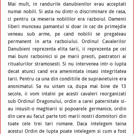
Mai mult, in randurile danubienilor erau acceptati
numai nobili. Si asta nu dintr-o discriminare de rasa,
ci pentru ca meseria nobililor era razboiul. Oamenii
liberi munceau pamantul si doar in caz de primejdie
veneau sub arme, pe cand nobilii se pregateau
permanent in arta razboiului. Ordinul Cavalerilor
Danubieni reprezenta elita tarii, ii reprezenta pe cei
mai buni razboinici si pe marii preoti, pastratori ai
ritualurilor stramosesti. Si nu intervenea intr-o lupta
decat atunci cand era amenintata insasi integritatea
tarii. Pentru ca una din conditiile de supravietuire era
anonimatul. Sa nu uitam ca, dupa mai bine de 13
secole, ii vom intalni pe acesti cavaleri reorganizati
sub Ordinul Dragonului, ordin a carei paternitate si-
au insusit-o maghiarii si popoarele germanice, ordin
din care au facut parte toti marii nostri domnitori din
toate cele trei tari romane. Daca intelegem taina
acestui Ordin de lupta poate intelegem si cum a fost