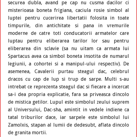
securea dubla, avand pe cap nu cusma dacilor ci
misterioasa boneta frigiana, caciula rosie simbol al
luptei pentru cucerirea libertatii folosita in toate
timpurile, din antichitate si pana in vremurile
moderne de catre toti conducatorii armatelor care
luptau pentru eliberarea tarilor lor sau pentru
eliberarea din sclavie (sa nu uitam ca armata lui
Spartacus avea ca simbol boneta insotita de numarul
legiunii, a cohortei si a manipul-ului respectiv). De
asemenea, Cavalerii purtau steagul dac, celebrul
dracos cu cap de lup si trup de sarpe. Multi s-au
intrebat ce reprezenta steagul dac si fiecare a incercat
sa-i dea propria explicatie, fara sa priveasca dincolo
de mistica getilor. Lupul este simbolul zeului suprem
al Universului, Dac-sha, amintit in vedele indiene ca
tatal triburilor dace, iar sarpele este simbolul lui
Zamolxis, stapan al lumii de dedesubt, aflata dincolo
de granita mortii.