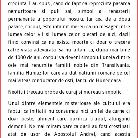
credinta, I-au spus , cand de fapt ea reprezinta pasarea
nemuritoare si puii sai, simbol al renasterii
permanente a poporului nostru. Iar cea de a doua
pasare, corbul, este intalnit mereu ca un mesager intre
lumea celor vii si lumea celor plecati de aici, dacii
fiind convinsi ca nu exista moarte ci doar o trecere
catre viata adevarata. Sa nu uitam ca, dupa mai bine
de 1000 de ani, corbul va deveni simbolul uneia dintre
cele mai renumite familii nobile din Transilvania,
familia Huniazilor care au dat natiunii romane pe cel
mai viteaz conducator de osti, Iancu de Hunedoara.
Neofitii treceau probe de curaj si mureau simbolic
Unul dintre elementele misterioase ale cultului era
faptul ca initiatii nu consumau nici un fel de carne ci
doar peste, aliment care purifica trupul, alungand
demonii. Ne mai miram oare ca dacii au fost crestinati
atat de usor de Apostolul Andrei, cand acestia