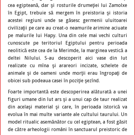
cea egipteană, dar şi rosturile drumeţiei lui Zamolxe
în Egipt, trebuie să mergem în preistoria şi istoria
acestei regiuni unde se găsesc germenii uluitoarei
civilizaţii pe care au creat-o neamurile arimine aciuate
pe malurile lui Hapy. Una din cele mai vechi culturi
cunoscute pe teritoriul Egiptului pentru perioada
neolitică este cea de la Merimde, la marginea vestică a
deltei Nilului. S-au descoperit aici vase din lut
realizate cu mîna şi arareori incizate, schelete de
animale şi de oameni unde morţii erau îngropaţi de
obicei sub podeaua casei în poziţie şezînd.
Foarte importantă este descoperirea alăturată a unei
figuri umane din lut ars şi a unui cap de taur realizat
din acelaşi material şi care, în perioada istorică va
evolua în mai multe variante ale cultului taurului. Un
model ritualic asemănător cu cel egiptean, a fost găsit
de către arheologii români în sanctuarul preistoric de