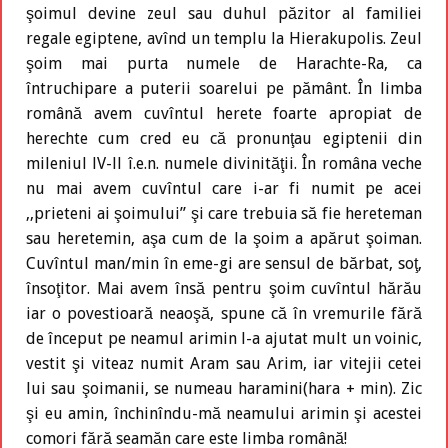
şoimul devine zeul sau duhul păzitor al familiei
regale egiptene, avînd un templu la Hierakupolis. Zeul
şoim mai purta numele de Harachte-Ra, ca
întruchipare a puterii soarelui pe pământ. În limba
română avem cuvîntul herete foarte apropiat de
herechte cum cred eu că pronunţau egiptenii din
mileniul lV-ll î.e.n. numele divinităţii. În româna veche
nu mai avem cuvîntul care i-ar fi numit pe acei
,,prieteni ai şoimului” şi care trebuia să fie hereteman
sau heretemin, aşa cum de la şoim a apărut şoiman.
Cuvîntul man/min în eme-gi are sensul de bărbat, soţ,
însoţitor. Mai avem însă pentru şoim cuvîntul hărău
iar o povestioară neaoşă, spune că în vremurile fără
de început pe neamul arimin l-a ajutat mult un voinic,
vestit şi viteaz numit Aram sau Arim, iar vitejii cetei
lui sau şoimanii, se numeau haramini(hara + min). Zic
şi eu amin, închinîndu-mă neamului arimin şi acestei
comori fără seamăn care este limba română!