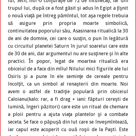
lui, Seth, într-o conjuraţie de 72 de întunecaţi, iar din
trupul lui, după ce a fost găsit şi adus în Egipt a ţîşnit
o nouă viaţă pe întreg pămîntul, tot aşa regele trebuia
să asigure prin propria moarte simbolică,
continuitatea poporului său, Asasinarea ritualică la 30
de ani de domnie, cei care o susţin, o pun în legătură
cu circuitul planetei Saturn în jurul soarelui care este
de 30 de ani, dar argumentul nu are susţinere şi în alte
practici. În popor, legat de moartea ritualică era
obiceiul de a face din mîlul Nilului mici figurile ale lui
Osiris şi a pune în ele seminţe de cereale pentru
încolţit, ca un simbol al renaşterii din moarte. Noi
avem o astfel de tradiţie populară prin obiceiul
Caloianu(kalo: rar, a fi drag + iani: făpturi cereşti de
lumină, îngeri păzitori) care este un ritual de chemare
a ploii pentru a ajuta viaţa plantelor şi a combate
seceta. Se face o păpuşă din lut care se înveşmîntează,
iar capul este acoperit cu ouă roşii de la Paşti. Este