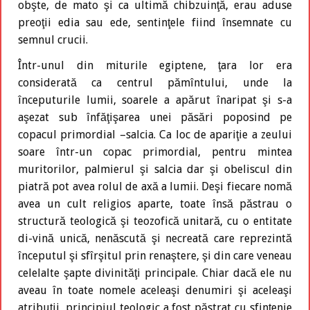
obşte, de mato şi ca ultimă chibzuinţă, erau aduse
preoţii edia sau ede, sentinţele fiind însemnate cu
semnul crucii.
Într-unul din miturile egiptene, ţara lor era
considerată ca centrul pămîntului, unde la
începuturile lumii, soarele a apărut înaripat şi s-a
aşezat sub înfăţişarea unei păsări poposind pe
copacul primordial –salcia. Ca loc de apariţie a zeului
soare într-un copac primordial, pentru mintea
muritorilor, palmierul şi salcia dar şi obeliscul din
piatră pot avea rolul de axă a lumii. Deşi fiecare nomă
avea un cult religios aparte, toate însă păstrau o
structură teologică şi teozofică unitară, cu o entitate
di-vină unică, nenăscută şi necreată care reprezintă
începutul şi sfîrşitul prin renaştere, şi din care veneau
celelalte şapte divinităţi principale. Chiar dacă ele nu
aveau în toate nomele aceleaşi denumiri şi aceleaşi
atribuţii, principiul teologic a fost păstrat cu sfinţenie