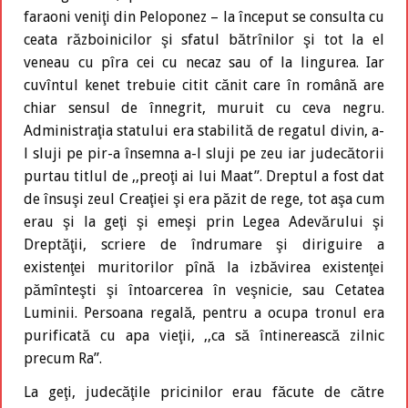
faraoni veniţi din Peloponez – la început se consulta cu
ceata războinicilor şi sfatul bătrînilor şi tot la el
veneau cu pîra cei cu necaz sau of la lingurea. Iar
cuvîntul kenet trebuie citit cănit care în română are
chiar sensul de înnegrit, muruit cu ceva negru.
Administraţia statului era stabilită de regatul divin, a-
l sluji pe pir-a însemna a-l sluji pe zeu iar judecătorii
purtau titlul de ,,preoţi ai lui Maat”. Dreptul a fost dat
de însuşi zeul Creaţiei şi era păzit de rege, tot aşa cum
erau şi la geţi şi emeşi prin Legea Adevărului şi
Dreptăţii, scriere de îndrumare şi diriguire a
existenţei muritorilor pînă la izbăvirea existenţei
pămînteşti şi întoarcerea în veşnicie, sau Cetatea
Luminii. Persoana regală, pentru a ocupa tronul era
purificată cu apa vieţii, ,,ca să întinerească zilnic
precum Ra”.
La geţi, judecăţile pricinilor erau făcute de către