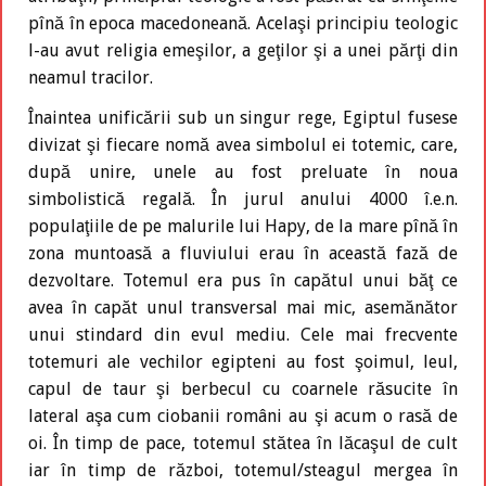
pînă în epoca macedoneană. Acelaşi principiu teologic
l-au avut religia emeşilor, a geţilor şi a unei părţi din
neamul tracilor.
Înaintea unificării sub un singur rege, Egiptul fusese
divizat şi fiecare nomă avea simbolul ei totemic, care,
după unire, unele au fost preluate în noua
simbolistică regală. În jurul anului 4000 î.e.n.
populaţiile de pe malurile lui Hapy, de la mare pînă în
zona muntoasă a fluviului erau în această fază de
dezvoltare. Totemul era pus în capătul unui băţ ce
avea în capăt unul transversal mai mic, asemănător
unui stindard din evul mediu. Cele mai frecvente
totemuri ale vechilor egipteni au fost şoimul, leul,
capul de taur şi berbecul cu coarnele răsucite în
lateral aşa cum ciobanii români au şi acum o rasă de
oi. În timp de pace, totemul stătea în lăcaşul de cult
iar în timp de război, totemul/steagul mergea în