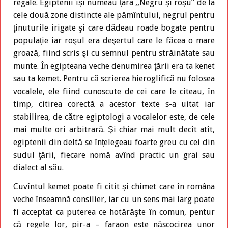
regale. Egiptenii îşi numeau ţara ,,Negru şi roşu” de la
cele două zone distincte ale pămîntului, negrul pentru
ţinuturile irigate şi care dădeau roade bogate pentru
populaţie iar roşul era deşertul care le făcea o mare
groază, fiind scris şi cu semnul pentru străinătate sau
munte. În egipteana veche denumirea ţării era ta kenet
sau ta kemet. Pentru că scrierea hieroglifică nu folosea
vocalele, ele fiind cunoscute de cei care le citeau, în
timp, citirea corectă a acestor texte s-a uitat iar
stabilirea, de către egiptologi a vocalelor este, de cele
mai multe ori arbitrară. Şi chiar mai mult decît atît,
egiptenii din deltă se înţelegeau foarte greu cu cei din
sudul ţării, fiecare nomă avînd practic un grai sau
dialect al său.
Cuvîntul kemet poate fi citit şi chimet care în româna
veche înseamnă consilier, iar cu un sens mai larg poate
fi acceptat ca puterea ce hotărăşte în comun, pentur
că regele lor, pir-a – faraon este născocirea unor