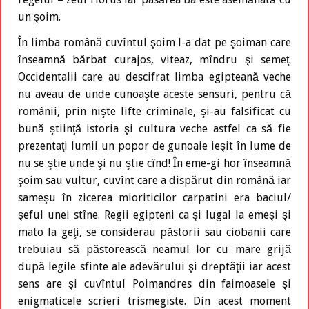
un şoim.
În limba română cuvîntul şoim l-a dat pe şoiman care
înseamnă bărbat curajos, viteaz, mîndru şi semeţ.
Occidentalii care au descifrat limba egipteană veche
nu aveau de unde cunoaşte aceste sensuri, pentru că
românii, prin nişte lifte criminale, şi-au falsificat cu
bună ştiinţă istoria şi cultura veche astfel ca să fie
prezentaţi lumii un popor de gunoaie ieşit în lume de
nu se ştie unde şi nu ştie cînd! În eme-gi hor înseamnă
şoim sau vultur, cuvînt care a dispărut din română iar
sameşu în zicerea mioriticilor carpatini era baciul/
şeful unei stîne. Regii egipteni ca şi lugal la emeşi şi
mato la geţi, se considerau păstorii sau ciobanii care
trebuiau să păstorească neamul lor cu mare grijă
după legile sfinte ale adevărului şi dreptăţii iar acest
sens are şi cuvîntul Poimandres din faimoasele şi
enigmaticele scrieri trismegiste. Din acest moment