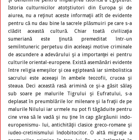
Istoria culturnicilor atotştiutori din Europa şi de
aiurea, nu a reţinut aceste informaţii atît de evidente
pentru că nu dau bine la sacrele plăsmuiri pe care s-a
clădit această cultură. Chiar toată civilizaţia
sumeriană este ţinută premeditat într-un
semiîntuneric perpetuu din aceleaşi motive criminale
de ascundere a adevărului şi a importanţei ei pentru
culturile oriental-europene. Există asemănări evidente
între religia emeşilor şi cea egipteană iar simbolistica
sacrului este aceeaşi în ambele teozofii, crucea şi
steaua. Deci această rasă arimină ce şi-a găsit sălaş
sub soare pe malurile Tigrului şi Eufratului, s-a
deplasat în preumblările lor milenare şi la fraţii de pe
malurile Nilului iar urmele nu pot fi tăgăduite pentru
cine vrea să le vadă şi nu ţine în cap gărgăunii indo-
europenismu- lui, antichităţii clasice greco-romane şi
iudeo-cretinismului îndobitocitor. O altă migraţie a