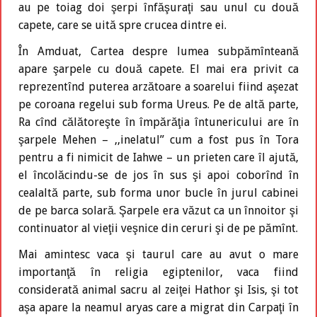
au pe toiag doi şerpi înfăşuraţi sau unul cu două
capete, care se uită spre crucea dintre ei.
În Amduat, Cartea despre lumea subpămînteană
apare şarpele cu două capete. El mai era privit ca
reprezentînd puterea arzătoare a soarelui fiind aşezat
pe coroana regelui sub forma Ureus. Pe de altă parte,
Ra cînd călătoreşte în împărăţia întunericului are în
şarpele Mehen – ,,inelatul” cum a fost pus în Tora
pentru a fi nimicit de Iahwe – un prieten care îl ajută,
el încolăcindu-se de jos în sus şi apoi coborînd în
cealaltă parte, sub forma unor bucle în jurul cabinei
de pe barca solară. Şarpele era văzut ca un înnoitor şi
continuator al vieţii veşnice din ceruri şi de pe pămînt.
Mai amintesc vaca şi taurul care au avut o mare
importanţă în religia egiptenilor, vaca fiind
considerată animal sacru al zeiţei Hathor şi Isis, şi tot
aşa apare la neamul aryas care a migrat din Carpaţi în