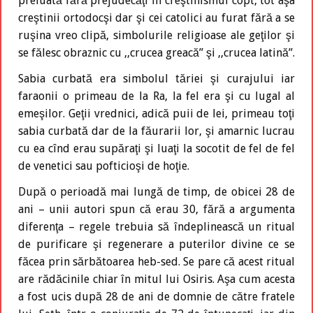
preluată fără prejudecăţi în creştinismul copt, tot aşa
creştinii ortodocşi dar şi cei catolici au furat fără a se
ruşina vreo clipă, simbolurile religioase ale geţilor şi
se fălesc obraznic cu ,,crucea greacă” şi ,,crucea latină”.
Sabia curbată era simbolul tăriei şi curajului iar
faraonii o primeau de la Ra, la fel era şi cu lugal al
emeşilor. Geţii vrednici, adică puii de lei, primeau toţi
sabia curbată dar de la făurarii lor, şi amarnic lucrau
cu ea cînd erau supăraţi şi luaţi la socotit de fel de fel
de venetici sau pofticioşi de hoţie.
După o perioadă mai lungă de timp, de obicei 28 de
ani – unii autori spun că erau 30, fără a argumenta
diferenţa – regele trebuia să îndeplinească un ritual
de purificare şi regenerare a puterilor divine ce se
făcea prin sărbătoarea heb-sed. Se pare că acest ritual
are rădăcinile chiar în mitul lui Osiris. Aşa cum acesta
a fost ucis după 28 de ani de domnie de către fratele