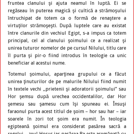
fruntea clanului şi ajuta neamul în luptă. Ei se
regăseau în puterea magică şi cultică a strămoşului
întruchipat de totem ca o formă de renaştere a
virtuţilor strămoşeşti. După luptele care au existat
între clanurile din vechiul Egipt, s-a impus ca totem
principal, cel al clanului şoimului ce a realizat şi
unirea tuturor nomelor de pe cursul Nilului, titlu care
îl purta şi pir-o fiind introdus în teologie ca unic
beneficiar al acestui nume.
Totemul şoimului, aparţinea grupului ce a făcut
unirea ţinuturilor de pe malurile Nilului fiind numit
în textele vechi ,,prietenii şi adoratorii şoimului” sau
Hor şemsu după urechea occidentalilor, dar Hor
şemesu sau şamesu cum îşi spuneau ei. Însuşi
faraonul purta acest titlul de şoim – hor sau har – iar
soarele în zori tot şoim era numit. În teologia
egipteană şoimul era considerat pasărea sacră a
regelui – zeul Horus iar pasărea Ba este asemănată cu