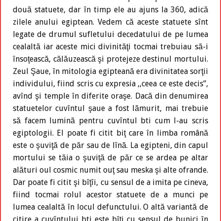
două statuete, dar în timp ele au ajuns la 360, adică
zilele anului egiptean. Vedem că aceste statuete sînt
legate de drumul sufletului decedatului de pe lumea
cealaltă iar aceste mici divinităţi tocmai trebuiau să-i
însoţească, călăuzească şi protejeze destinul mortului.
Zeul Şaue, în mitologia egipteană era divinitatea sorţii
individului, fiind scris cu expresia ,,ceea ce este decis”,
avînd şi temple în diferite oraşe. Dacă din denumirea
statuetelor cuvîntul şaue a fost lămurit, mai trebuie
să facem lumină pentru cuvîntul bti cum l-au scris
egiptologii. El poate fi citit biţ care în limba română
este o şuviţă de păr sau de lînă. La egipteni, din capul
mortului se tăia o şuviţă de păr ce se ardea pe altar
alături oul cosmic numit ouţ sau meska şi alte ofrande.
Dar poate fi citit şi bîţîi, cu sensul de a imita pe cineva,
fiind tocmai rolul acestor statuete de a munci pe
lumea cealaltă în locul defunctului. O altă variantă de
citire a cuvîntului bti este bîţi cu sensul de bunici în