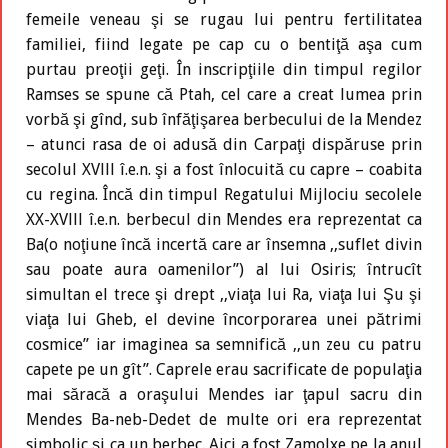
femeile veneau şi se rugau lui pentru fertilitatea
familiei, fiind legate pe cap cu o bentiţă aşa cum
purtau preoţii geţi. În inscripţiile din timpul regilor
Ramses se spune că Ptah, cel care a creat lumea prin
vorbă şi gînd, sub înfăţişarea berbecului de la Mendez
– atunci rasa de oi adusă din Carpaţi dispăruse prin
secolul XVlll î.e.n. şi a fost înlocuită cu capre – coabita
cu regina. Încă din timpul Regatului Mijlociu secolele
XX-XVlll î.e.n. berbecul din Mendes era reprezentat ca
Ba(o noţiune încă incertă care ar însemna ,,suflet divin
sau poate aura oamenilor”) al lui Osiris; întrucît
simultan el trece şi drept ,,viaţa lui Ra, viaţa lui Şu şi
viaţa lui Gheb, el devine încorporarea unei pătrimi
cosmice” iar imaginea sa semnifică ,,un zeu cu patru
capete pe un gît”. Caprele erau sacrificate de populaţia
mai săracă a oraşului Mendes iar ţapul sacru din
Mendes Ba-neb-Dedet de multe ori era reprezentat
simbolic şi ca un berbec. Aici a fost Zamolxe pe la anul