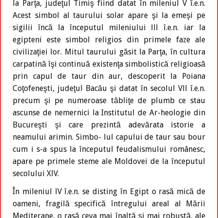
la Parţa, judeţul Timiş fiind datat în mileniul V î.e.n.
Acest simbol al taurului solar apare şi la emeşi pe
sigilii încă la începutul mileniului lll î.e.n. iar la
egipteni este simbol religios din primele faze ale
civilizaţiei lor. Mitul taurului găsit la Parţa, în cultura
carpatină îşi continuă existenţa simbolistică religioasă
prin capul de taur din aur, descoperit la Poiana
Coţofeneşti, judeţul Bacău şi datat în secolul Vll î.e.n.
precum şi pe numeroase tăbliţe de plumb ce stau
ascunse de nemernici la Institutul de Ar-heologie din
Bucureşti şi care prezintă adevărata istorie a
neamului arimin. Simbo- lul capului de taur sau bour
cum i s-a spus la începutul feudalismului românesc,
apare pe primele steme ale Moldovei de la începutul
secolului XlV.
În mileniul lV î.e.n. se disting în Egipt o rasă mică de
oameni, fragilă specifică întregului areal al Mării
Mediterane, o rasă ceva mai înaltă şi mai robustă, ale