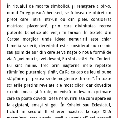
În ritualul de moarte simbolică şi renaştere a pir-o,
numit în egipteană hed-sed, se folosea de obicei un
preot care intra într-un ou din piele, considerat
matricea placentară, prin care divinitatea recrea
puterile benefice ale vieţii în faraon. În textele din
Cartea morţilor unde ideea nemuririi este chiar
temelia scrierii, decedatul este considerat ou cosmic
sau şoim de aur din care se va naşte o nouă formă de
viaţă ,,vei muri şi vei deveni, Eu sînt astăzi. Eu sînt ieri.
Eu sînt mîine. Trec prin naşterile mele repetate
rămînînd puternic şi tînăr, Ca Ra cu cap de leu el pune
stăpînire pe partea sa de moştenire din cer”. În toate
scrierile pretins revelate ale mozaicilor, dar dovedite
ca mincinoase şi furate, nu există undeva o exprimare
care să poată dovedi ideea nemuririi aşa cum apare ea
la egipteni, emeşi şi geţi. În Kohelet sau Eclesiatul,
ticluit în secolul ll al erei noastre, la cap. Xll,5