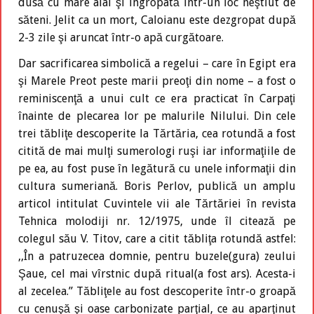
dusă cu mare alai şi îngropată într-un loc neştiut de
săteni. Jelit ca un mort, Caloianu este dezgropat după
2-3 zile şi aruncat într-o apă curgătoare.
Dar sacrificarea simbolică a regelui – care în Egipt era
şi Marele Preot peste marii preoţi din nome – a fost o
reminiscenţă a unui cult ce era practicat în Carpaţi
înainte de plecarea lor pe malurile Nilului. Din cele
trei tăbliţe descoperite la Tărtăria, cea rotundă a fost
citită de mai mulţi sumerologi ruşi iar informaţiile de
pe ea, au fost puse în legătură cu unele informaţii din
cultura sumeriană. Boris Perlov, publică un amplu
articol intitulat Cuvintele vii ale Tărtăriei în revista
Tehnica molodiji nr. 12/1975, unde îl citează pe
colegul său V. Titov, care a citit tăbliţa rotundă astfel:
,,În a patruzecea domnie, pentru buzele(gura) zeului
Şaue, cel mai vîrstnic după ritual(a fost ars). Acesta-i
al zecelea.” Tăbliţele au fost descoperite într-o groapă
cu cenuşă şi oase carbonizate parţial, ce au aparţinut