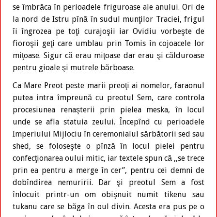
se îmbrăca în perioadele friguroase ale anului. Ori de
la nord de Istru pînă în sudul munţilor Traciei, frigul
îi îngrozea pe toţi curajoşii iar Ovidiu vorbeşte de
fioroşii geţi care umblau prin Tomis în cojoacele lor
miţoase. Sigur că erau miţoase dar erau şi călduroase
pentru gioale şi mutrele bărboase.
Ca Mare Preot peste marii preoţi ai nomelor, faraonul
putea intra împreună cu preotul Sem, care controla
procesiunea renaşterii prin pielea meska, în locul
unde se afla statuia zeului. Începînd cu perioadele
Imperiului Mijlociu în ceremonialul sărbătorii sed sau
shed, se foloseşte o pînză în locul pielei pentru
confecţionarea oului mitic, iar textele spun că ,,se trece
prin ea pentru a merge în cer”, pentru cei demni de
dobîndirea nemuririi. Dar şi preotul Sem a fost
înlocuit printr-un om obişnuit numit tikenu sau
tukanu care se băga în oul divin. Acesta era pus pe o