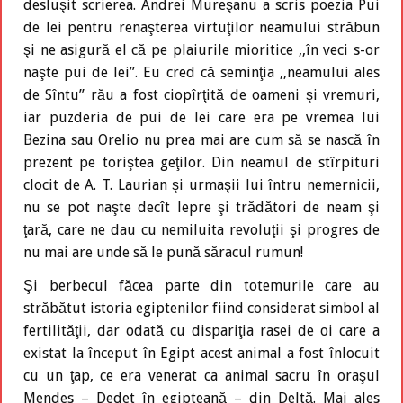
desluşit scrierea. Andrei Mureşanu a scris poezia Pui
de lei pentru renaşterea virtuţilor neamului străbun
şi ne asigură el că pe plaiurile mioritice ,,în veci s-or
naşte pui de lei”. Eu cred că seminţia ,,neamului ales
de Sîntu” rău a fost ciopîrţită de oameni şi vremuri,
iar puzderia de pui de lei care era pe vremea lui
Bezina sau Orelio nu prea mai are cum să se nască în
prezent pe toriştea geţilor. Din neamul de stîrpituri
clocit de A. T. Laurian şi urmaşii lui întru nemernicii,
nu se pot naşte decît lepre şi trădători de neam şi
ţară, care ne dau cu nemiluita revoluţii şi progres de
nu mai are unde să le pună săracul rumun!
Şi berbecul făcea parte din totemurile care au
străbătut istoria egiptenilor fiind considerat simbol al
fertilităţii, dar odată cu dispariţia rasei de oi care a
existat la început în Egipt acest animal a fost înlocuit
cu un ţap, ce era venerat ca animal sacru în oraşul
Mendes – Dedet în egipteană – din Deltă. Mai ales