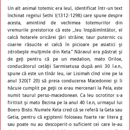
Un alt animal totemic era leul, identificat într-un text
închinat regelui Sethi l(1312-1298) care spune despre
acesta, amintind de vechimea totemurilor din
vremurile preistorice că este ,,leu înspăimîntător, el
calcă hotarele oricărei ţări străine; taur puternic cu
coarne răsucite el calcă în picioare pe asiatici şi
zdrobeşte mulţimile din Keta.” Năravul era păstrat şi
de geţi pentru că pe un medalion, mato Oriloe,
conducătorul cetăţii Sarmisetusa după anii 30 î.e.n.,
spune că este un tînăr leu, iar Lisimah cînd vine pe la
anul 320(T 20) să preia conducerea Macedoniei şi îi
hăcuie cumplit pe geţii ce erau mercenari la Pela, este
numit taurul perso-macedonean. Ca leu ocrotitor s-a
firitisit şi mato Bezina pe la anul 40 î.e.n, urmaşul lui
Boero Bisto. Numele Keta cred că se referă la Geta sau
Getia, pentru că egiptenii foloseau foarte rar litera g
sau poate nu au descoperit-o suficient cei care le-au