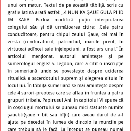
unui om matur. Textul de pe această tăbliţă, scris cu
grafie latină arată astfel: ,,4 NUN KA ŞAUE GULA PI ID
IM KARA. Perlov modifică puţin interpretarea
colegului său şi dă următoarea citire: ,,Cele patru
conducătoare, pentru chipul zeului Şaue, cel mai în
vîrstă (conducătorul, patriarhul, marele preot, în
virtutea) adîncei sale înţelepciuni, a fost ars unul.” În
articolul menţionat, autorul aminteşte şi pe
sumerologul englez S. Legdon, care a citit o inscripţie
în sumeriană unde se povesteşte despre uciderea
ritualică a sacerdotului suprem şi alegerea altuia în
locul lui. În tăbliţa sumeriană se mai aminteşte despre
cele 4 surori-preotese care se aflau în fruntea a patru
grupuri tribale. Papirusul Ani, în capitolul Vl spune că
în coşciugul mortului se puneau mici statuete numite
şauebti(şaue + bit sau bîţîi) care aveau darul de a-l
ajuta pe decedat în lumea de dincolo la muncile pe
care trebuia să le facă. La început se puneau numai