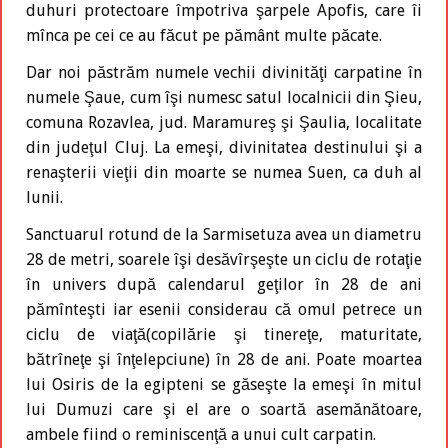
duhuri protectoare împotriva şarpele Apofis, care îi
mînca pe cei ce au făcut pe pământ multe păcate.
Dar noi păstrăm numele vechii divinităţi carpatine în
numele Şaue, cum îşi numesc satul localnicii din Şieu,
comuna Rozavlea, jud. Maramureş şi Şaulia, localitate
din judeţul Cluj. La emeşi, divinitatea destinului şi a
renaşterii vieţii din moarte se numea Suen, ca duh al
lunii.
Sanctuarul rotund de la Sarmisetuza avea un diametru
28 de metri, soarele îşi desăvîrşeşte un ciclu de rotaţie
în univers după calendarul geţilor în 28 de ani
pămînteşti iar esenii considerau că omul petrece un
ciclu de viaţă(copilărie şi tinereţe, maturitate,
bătrîneţe şi înţelepciune) în 28 de ani. Poate moartea
lui Osiris de la egipteni se găseşte la emeşi în mitul
lui Dumuzi care şi el are o soartă asemănătoare,
ambele fiind o reminiscenţă a unui cult carpatin.