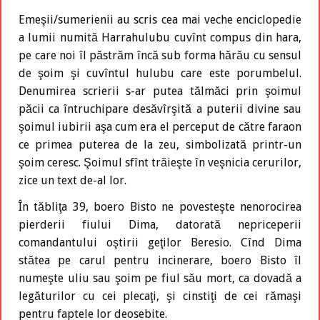
Emeşii/sumerienii au scris cea mai veche enciclopedie
a lumii numită Harrahulubu cuvînt compus din hara,
pe care noi îl păstrăm încă sub forma hărău cu sensul
de şoim şi cuvîntul hulubu care este porumbelul.
Denumirea scrierii s-ar putea tălmăci prin şoimul
păcii ca întruchipare desăvîrşită a puterii divine sau
şoimul iubirii aşa cum era el perceput de către faraon
ce primea puterea de la zeu, simbolizată printr-un
şoim ceresc. Şoimul sfînt trăieşte în veşnicia cerurilor,
zice un text de-al lor.
În tăbliţa 39, boero Bisto ne povesteşte nenorocirea
pierderii fiului Dima, datorată nepriceperii
comandantului oştirii geţilor Beresio. Cînd Dima
stătea pe carul pentru incinerare, boero Bisto îl
numeşte uliu sau şoim pe fiul său mort, ca dovadă a
legăturilor cu cei plecaţi, şi cinstiţi de cei rămaşi
pentru faptele lor deosebite.