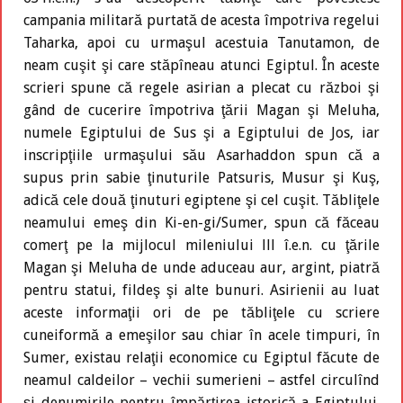
campania militară purtată de acesta împotriva regelui
Taharka, apoi cu urmaşul acestuia Tanutamon, de
neam cuşit şi care stăpîneau atunci Egiptul. În aceste
scrieri spune că regele asirian a plecat cu război şi
gând de cucerire împotriva ţării Magan şi Meluha,
numele Egiptului de Sus şi a Egiptului de Jos, iar
inscripţiile urmaşului său Asarhaddon spun că a
supus prin sabie ţinuturile Patsuris, Musur şi Kuş,
adică cele două ţinuturi egiptene şi cel cuşit. Tăbliţele
neamului emeş din Ki-en-gi/Sumer, spun că făceau
comerţ pe la mijlocul mileniului lll î.e.n. cu ţările
Magan şi Meluha de unde aduceau aur, argint, piatră
pentru statui, fildeş şi alte bunuri. Asirienii au luat
aceste informaţii ori de pe tăbliţele cu scriere
cuneiformă a emeşilor sau chiar în acele timpuri, în
Sumer, existau relaţii economice cu Egiptul făcute de
neamul caldeilor – vechii sumerieni – astfel circulînd
şi denumirile pentru împărţirea istorică a Egiptului.