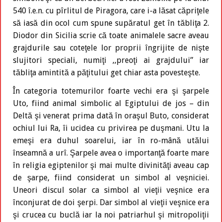
540 î.e.n. cu pîrlitul de Piragora, care i-a lăsat căpriţele
să iasă din ocol cum spune supăratul get în tăbliţa 2.
Diodor din Sicilia scrie că toate animalele sacre aveau
grajdurile sau coteţele lor proprii îngrijite de nişte
slujitori speciali, numiţi ,,preoţi ai grajdului’’ iar
tăbliţa amintită a păţitului get chiar asta povesteşte.
În categoria totemurilor foarte vechi era şi şarpele
Uto, fiind animal simbolic al Egiptului de jos – din
Deltă şi venerat prima dată în oraşul Buto, considerat
ochiul lui Ra, îi ucidea cu privirea pe duşmani. Utu la
emeşi era duhul soarelui, iar în ro-mână utălui
înseamnă a urî. Şarpele avea o importanţă foarte mare
în religia egiptenilor şi mai multe divinităţi aveau cap
de şarpe, fiind considerat un simbol al veşniciei.
Uneori discul solar ca simbol al vieţii veşnice era
înconjurat de doi şerpi. Dar simbol al vieţii veşnice era
şi crucea cu buclă iar la noi patriarhul şi mitropoliţii