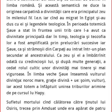
limba română. Şi această semantică ne duce la
originea carpatină a divinităţii care era principalul zeu
în mileniul lV. î.e.n. iar cînd au migrat în Egipt şi-au
dus cu ei şi legendele teologice. În perioada totemică
Şaue a stat în fruntea unii trib care l-a avut ca
divinitate principală dar în timp, teologia şi teozofia
lor a fost amplificată prin prelucrări succesive iar
Şaue, ca şi strămoşii din Carpaţi au intrat într-un plan
secundar al ancestralului. Ca zeu şi el a îmbătrînit
odată cu credincioşii lui, şi după multe generaţii, a
cedat rolul cultic unor divinităţi mai tinere şi mai
viguroase. În limba veche Şaue înseamnă vulturul
divin(şa: noroc mare, graţie divină + ue: şoim, vultur),
iar acest totem a înfăptuit unirea triburilor arimine
de pe cursul lu Hapy.
Sufletul mortului cînd călătorea către ţinutul lui
Osiris, trecea prin Amduat unde era apărat de patru