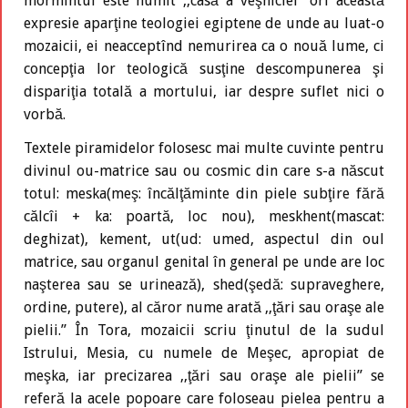
mormîntul este numit ,,casă a veşniciei” ori această
expresie aparţine teologiei egiptene de unde au luat-o
mozaicii, ei neacceptînd nemurirea ca o nouă lume, ci
concepţia lor teologică susţine descompunerea şi
dispariţia totală a mortului, iar despre suflet nici o
vorbă.
Textele piramidelor folosesc mai multe cuvinte pentru
divinul ou-matrice sau ou cosmic din care s-a născut
totul: meska(meş: încălţăminte din piele subţire fără
călcîi + ka: poartă, loc nou), meskhent(mascat:
deghizat), kement, ut(ud: umed, aspectul din oul
matrice, sau organul genital în general pe unde are loc
naşterea sau se urinează), shed(şedă: supraveghere,
ordine, putere), al căror nume arată ,,ţări sau oraşe ale
pielii.” În Tora, mozaicii scriu ţinutul de la sudul
Istrului, Mesia, cu numele de Meşec, apropiat de
meşka, iar precizarea ,,ţări sau oraşe ale pielii” se
referă la acele popoare care foloseau pielea pentru a