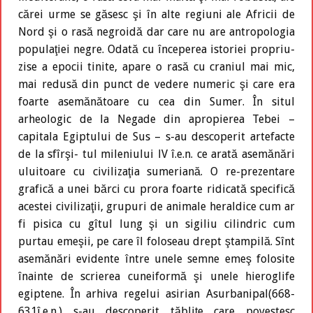
cărei urme se găsesc şi în alte regiuni ale Africii de
Nord şi o rasă negroidă dar care nu are antropologia
populaţiei negre. Odată cu începerea istoriei propriu-
zise a epocii tinite, apare o rasă cu craniul mai mic,
mai redusă din punct de vedere numeric şi care era
foarte asemănătoare cu cea din Sumer. În situl
arheologic de la Negade din apropierea Tebei –
capitala Egiptului de Sus – s-au descoperit artefacte
de la sfîrşi- tul mileniului lV î.e.n. ce arată asemănări
uluitoare cu civilizaţia sumeriană. O re-prezentare
grafică a unei bărci cu prora foarte ridicată specifică
acestei civilizaţii, grupuri de animale heraldice cum ar
fi pisica cu gîtul lung şi un sigiliu cilindric cum
purtau emeşii, pe care îl foloseau drept ştampilă. Sînt
asemănări evidente între unele semne emeş folosite
înainte de scrierea cuneiformă şi unele hieroglife
egiptene. În arhiva regelui asirian Asurbanipal(668-
631î.e.n.) s-au descoperit tăbliţe care povestesc