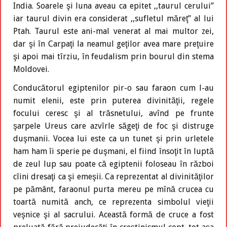
India. Soarele şi luna aveau ca epitet ,,taurul cerului”
iar taurul divin era considerat ,,sufletul măreţ” al lui
Ptah. Taurul este ani-mal venerat al mai multor zei,
dar şi în Carpaţi la neamul geţilor avea mare preţuire
şi apoi mai tîrziu, în feudalism prin bourul din stema
Moldovei.
Conducătorul egiptenilor pir-o sau faraon cum l-au
numit elenii, este prin puterea divinităţii, regele
focului ceresc şi al trăsnetului, avînd pe frunte
şarpele Ureus care azvîrle săgeţi de foc şi distruge
duşmanii. Vocea lui este ca un tunet şi prin urletele
ham ham îi sperie pe duşmani, el fiind însoţit în luptă
de zeul lup sau poate că egiptenii foloseau în război
cîini dresaţi ca şi emeşii. Ca reprezentat al divinităţilor
pe pământ, faraonul purta mereu pe mînă crucea cu
toartă numită anch, ce reprezenta simbolul vieţii
veşnice şi al sacrului. Această formă de cruce a fost