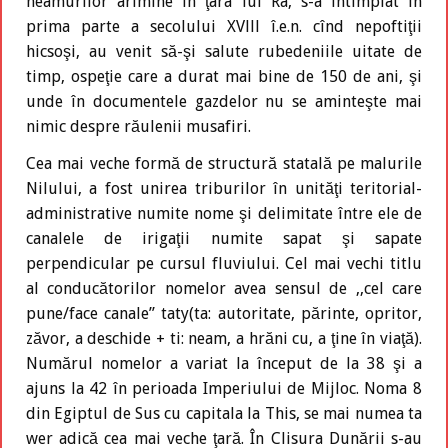
neamurilor arimine în ţara lui Ra, s-a întîmplat în
prima parte a secolului XVlll î.e.n. cînd nepoftiţii
hicsoşi, au venit să-şi salute rubedeniile uitate de
timp, ospeţie care a durat mai bine de 150 de ani, şi
unde în documentele gazdelor nu se aminteşte mai
nimic despre răulenii musafiri.
Cea mai veche formă de structură statală pe malurile
Nilului, a fost unirea triburilor în unităţi teritorial-
administrative numite nome şi delimitate între ele de
canalele de irigaţii numite sapat şi sapate
perpendicular pe cursul fluviului. Cel mai vechi titlu
al conducătorilor nomelor avea sensul de ,,cel care
pune/face canale” taty(ta: autoritate, părinte, opritor,
zăvor, a deschide + ti: neam, a hrăni cu, a ţine în viaţă).
Numărul nomelor a variat la început de la 38 şi a
ajuns la 42 în perioada Imperiului de Mijloc. Noma 8
din Egiptul de Sus cu capitala la This, se mai numea ta
wer adică cea mai veche ţară. În Clisura Dunării s-au