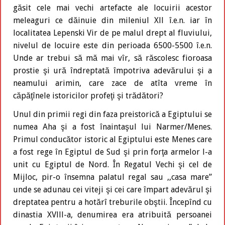
găsit cele mai vechi artefacte ale locuirii acestor
meleaguri ce dăinuie din mileniul Xll î.e.n. iar în
localitatea Lepenski Vir de pe malul drept al fluviului,
nivelul de locuire este din perioada 6500-5500 î.e.n.
Unde ar trebui să mă mai vîr, să răscolesc fioroasa
prostie şi ură îndreptată împotriva adevărului şi a
neamului arimin, care zace de atîta vreme în
căpăţînele istoricilor profeţi şi trădători?
Unul din primii regi din faza preistorică a Egiptului se
numea Aha şi a fost înaintaşul lui Narmer/Menes.
Primul conducător istoric al Egiptului este Menes care
a fost rege în Egiptul de Sud şi prin forţa armelor l-a
unit cu Egiptul de Nord. În Regatul Vechi şi cel de
Mijloc, pir-o însemna palatul regal sau ,,casa mare”
unde se adunau cei viteji şi cei care împart adevărul şi
dreptatea pentru a hotărî treburile obştii. Începînd cu
dinastia XVlll-a, denumirea era atribuită persoanei