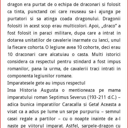
dragon era purtat de o echipa de draconari si folosit
ca tinta, punctand cei care reuseau sa-i ajunga pe
purtatori si sa atinga coada dragonului. Dragonii
folositi in acest scop erau multicolori. Apoi, „draco” a
fost folosit in parazi militare, dupa care a intrat in
dotarea unitatilor de cavalerie inarmate cu lanci, unul
la fiecare cohorta. O legiune avea 10 cohorte, deci erau
10 draconari care alcatuiau o casta. Multi istorici
considera ca respectul pentru stindard a fost impus
romanilor, pana la urma, de cavalerii traci intrati in
componenta legiunilor romane.
Imparatesele gete au impus respectul
Insa Historia Augusta o mentioneaza pe mama
imparatului roman Septimus Severus (193-211 d.C.) –
adica bunica imparatilor Caracalla si Geta! Aceasta a
visat ca a adus pe lume un sarpe purpuriu – semnul
casei regale a partilor – cu o noapte inainte de a-l
naste pe viitorul imparat. Astfel, sarpele-dragon cu