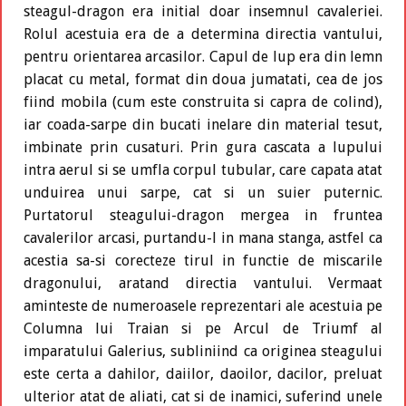
steagul-dragon era initial doar insemnul cavaleriei.
Rolul acestuia era de a determina directia vantului,
pentru orientarea arcasilor. Capul de lup era din lemn
placat cu metal, format din doua jumatati, cea de jos
fiind mobila (cum este construita si capra de colind),
iar coada-sarpe din bucati inelare din material tesut,
imbinate prin cusaturi. Prin gura cascata a lupului
intra aerul si se umfla corpul tubular, care capata atat
unduirea unui sarpe, cat si un suier puternic.
Purtatorul steagului-dragon mergea in fruntea
cavalerilor arcasi, purtandu-l in mana stanga, astfel ca
acestia sa-si corecteze tirul in functie de miscarile
dragonului, aratand directia vantului. Vermaat
aminteste de numeroasele reprezentari ale acestuia pe
Columna lui Traian si pe Arcul de Triumf al
imparatului Galerius, subliniind ca originea steagului
este certa a dahilor, daiilor, daoilor, dacilor, preluat
ulterior atat de aliati, cat si de inamici, suferind unele