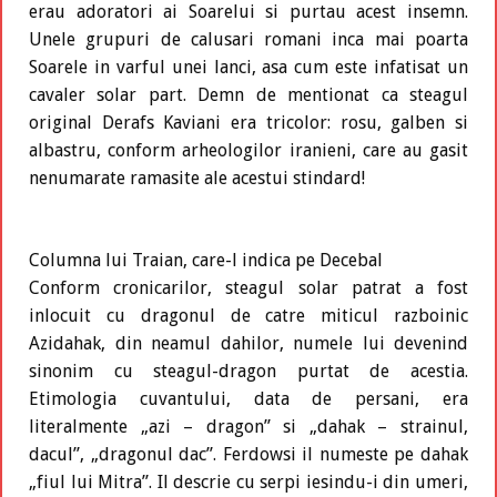
erau adoratori ai Soarelui si purtau acest insemn.
Unele grupuri de calusari romani inca mai poarta
Soarele in varful unei lanci, asa cum este infatisat un
cavaler solar part. Demn de mentionat ca steagul
original Derafs Kaviani era tricolor: rosu, galben si
albastru, conform arheologilor iranieni, care au gasit
nenumarate ramasite ale acestui stindard!
Columna lui Traian, care-l indica pe Decebal
Conform cronicarilor, steagul solar patrat a fost
inlocuit cu dragonul de catre miticul razboinic
Azidahak, din neamul dahilor, numele lui devenind
sinonim cu steagul-dragon purtat de acestia.
Etimologia cuvantului, data de persani, era
literalmente „azi – dragon” si „dahak – strainul,
dacul”, „dragonul dac”. Ferdowsi il numeste pe dahak
„fiul lui Mitra”. Il descrie cu serpi iesindu-i din umeri,