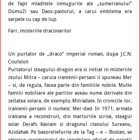
de fapt mladitele inmugurite ale „sumerianului”
DumuZi sau Daos-pastorul, a carui emblema era
sarpele cu cap de lup.
Farr, misteriile draconarilor
Un purtator de „draco” imperial roman, dupa J.C.N.
Coulston
Purtatorul steagului-dragon era si initiat in misteriile
zeului Mitra – caruia iranienii-persani ii spuneau Mer
– si, de regula, facea parte din familiile nobile. Multe
familii nobiliare ale partilor aveau nume derivate din
zeitatea solara, de exemplu Mitradate. In cronicile lor,
iranienii-persani il numesc Mer-dad. In 1971, armata
iraniana a reconstruit, din marturiile scrise, steagul
solar Derafs Kaviani si dragonul clanului Sureanu,
Azidahak. Pe basoreliefurile de la Tag – e – Bostan, se
observa ceremonialul de innobilare oficiat de preotii