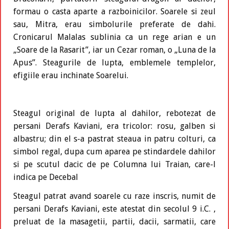
formau o casta aparte a razboinicilor. Soarele si zeul
sau, Mitra, erau simbolurile preferate de dahi.
Cronicarul Malalas sublinia ca un rege arian e un
„Soare de la Rasarit”, iar un Cezar roman, o „Luna de la
Apus”. Steagurile de lupta, emblemele templelor,
efigiile erau inchinate Soarelui.
Steagul original de lupta al dahilor, rebotezat de
persani Derafs Kaviani, era tricolor: rosu, galben si
albastru; din el s-a pastrat steaua in patru colturi, ca
simbol regal, dupa cum aparea pe stindardele dahilor
si pe scutul dacic de pe Columna lui Traian, care-l
indica pe Decebal
Steagul patrat avand soarele cu raze inscris, numit de
persani Derafs Kaviani, este atestat din secolul 9 i.C. ,
preluat de la masagetii, partii, dacii, sarmatii, care