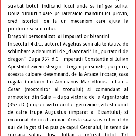
strabat botul, indicand locul unde se infigea sulita.
Doua dibluri fixate pe lateralele mandibulei provin,
cred istoricii, de la un mecanism care ajuta la
producerea suierului.
Dragonii personalizati ai imparatilor bizantini
In secolul 4 d.C., autorul Vegetius semnala tentativa de
schimbare a denumirii de „draconari” in „purtatori de
dragon”. Dupa 357 d.C., imparatii Constantin si Iulian
Apostatul aveau steaguri-dragon personale, purpurii,
aceasta culoare desemnand, de la Arsace incoace, casa
regala. Conform lui Ammianus Marcellinus, Iulian –
Cezar (mostenitor al tronului) si comandant al
armatelor din Galia – dupa victoria de la Argentorate
(357 d.C.) impotriva triburilor germanice, a fost numit
de catre trupe Augustus (imparat al Bizantului) si
incoronat de un draconar. Acesta si-a scos colierul de
aur de la gat si l-a pus pe capul Cezarului, in semn de
coroana solara. Insa, Iulian a refuzat titlul. Tot